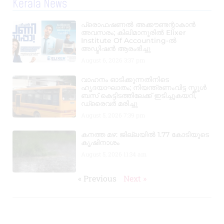
Kerala News
പ്രൊഫഷണൽ അക്കൗണ്ടന്റാകാൻ
അവസരം; കിലിമാനൂരിൽ Elixer
Institute Of Accounting-ൽ
അഡ്മിഷൻ ആരംഭിച്ചു
August 6, 2026
3:37 pm
വാഹനം ഓടിക്കുന്നതിനിടെ
ഹൃദയാഘാതം; നിയന്ത്രണംവിട്ട സ്കൂൾ
ബസ് കെട്ടിടത്തിലേക്ക് ഇടിച്ചുകയറി,
ഡ്രൈവർ മരിച്ചു
August 5, 2026
7:39 pm
കനത്ത മഴ: ജില്ലയിൽ 1.77 കോടിയുടെ
കൃഷിനാശം
August 5, 2026
11:34 am
« Previous
Next »