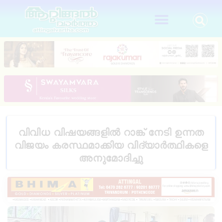
വിവിധ വിഷയങ്ങളിൽ റാങ്ക് നേടി ഉന്നത
വിജയം കരസ്ഥമാക്കിയ വിദ്യാർത്ഥികളെ
അനുമോദിച്ചു