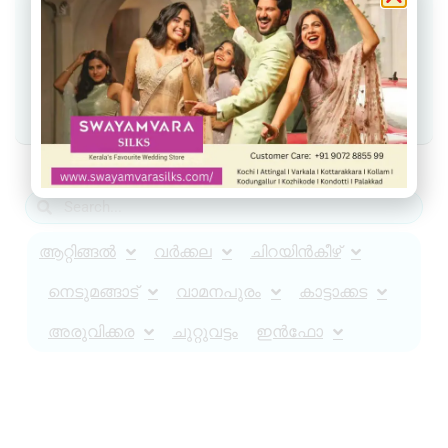
Join our Telegram Channel
Join Facebook group
Join WhatsApp Community
ആറ്റിങ്ങൽ
വർക്കല
ചിറയിൻകീഴ്
നെടുമങ്ങാട്
വാമനപുരം
കാട്ടാക്കട
അരുവിക്കര
ചുറ്റുവട്ടം
ഇൻഫോ