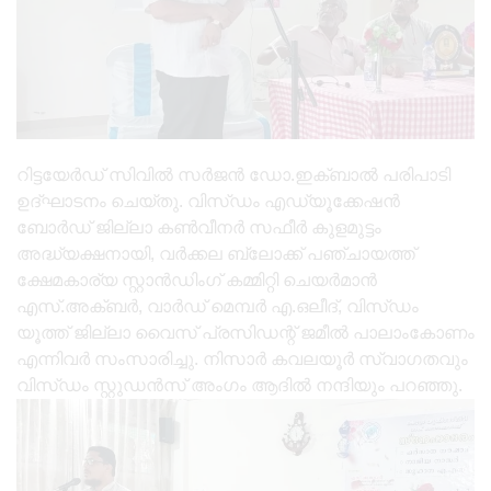
റിട്ടയേർഡ് സിവിൽ സർജൻ ഡോ.ഇക്ബാൽ പരിപാടി
ഉദ്ഘാടനം ചെയ്തു. വിസ്ഡം എഡ്യൂക്കേഷൻ
ബോർഡ് ജില്ലാ കൺവീനർ സഫീർ കുളമുട്ടം
അദ്ധ്യക്ഷനായി, വർക്കല ബ്ലോക്ക് പഞ്ചായത്ത്
ക്ഷേമകാര്യ സ്റ്റാൻഡിംഗ് കമ്മിറ്റി ചെയർമാൻ
എസ്.അക്ബർ, വാർഡ് മെമ്പർ എ.ഒലീദ്, വിസ്ഡം
യൂത്ത് ജില്ലാ വൈസ് പ്രസിഡന്റ് ജമീൽ പാലാംകോണം
എന്നിവർ സംസാരിച്ചു. നിസാർ കവലയൂർ സ്വാഗതവും
വിസ്ഡം സ്റ്റുഡൻസ് അംഗം ആദിൽ നന്ദിയും പറഞ്ഞു.