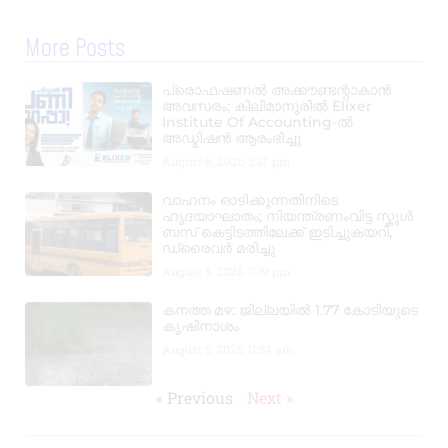
More Posts
പ്രൊഫഷണൽ അക്കൗണ്ടന്റാകാൻ
അവസരം; കിലിമാനൂരിൽ Elixer
Institute Of Accounting-ൽ
അഡ്മിഷൻ ആരംഭിച്ചു
August 6, 2026
3:37 pm
വാഹനം ഓടിക്കുന്നതിനിടെ
ഹൃദയാഘാതം; നിയന്ത്രണംവിട്ട സ്കൂൾ
ബസ് കെട്ടിടത്തിലേക്ക് ഇടിച്ചുകയറി,
ഡ്രൈവർ മരിച്ചു
August 5, 2026
7:39 pm
കനത്ത മഴ: ജില്ലയിൽ 1.77 കോടിയുടെ
കൃഷിനാശം
August 5, 2026
11:34 am
« Previous
Next »