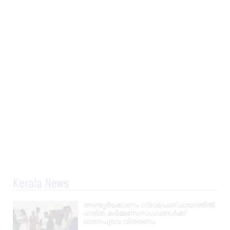
Kerala News
അണ്ടൂർക്കോണം ഗ്രാമപഞ്ചായത്തിൽ
ഹരിത കർമ്മസേനാംഗങ്ങൾക്ക്
ഓണപുടവ വിതരണം