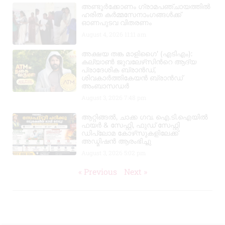
അണ്ടൂർക്കോണം ഗ്രാമപഞ്ചായത്തിൽ
ഹരിത കർമ്മസേനാംഗങ്ങൾക്ക്
ഓണപുടവ വിതരണം
August 4, 2026
11:11 am
അക്ഷയ തങ്ക മാളിഗൈ’ (എടിഎം):
കല്യാണ്‍ ജുവലേഴ്‌സിന്‍റെ ആദ്യ
പ്രാദേശിക ബ്രാന്‍ഡ്,
ശിവകാര്‍ത്തികേയന്‍ ബ്രാന്‍ഡ്
അംബാസഡര്‍
August 3, 2026
7:48 pm
ആറ്റിങ്ങൽ, ചാക്ക ഗവ. ഐ.ടി.ഐയിൽ
ഫയർ & സേഫ്റ്റി, ഫുഡ് സേഫ്റ്റി
ഡിപ്ലോമ കോഴ്‌സുകളിലേക്ക്
അഡ്മിഷൻ ആരംഭിച്ചു
August 3, 2026
5:02 pm
« Previous
Next »