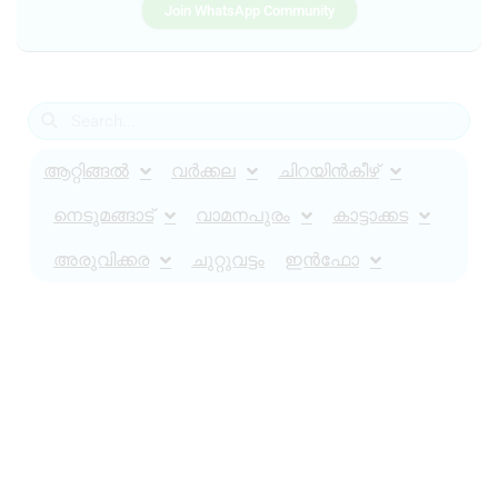
Join WhatsApp Community
ആറ്റിങ്ങൽ
വർക്കല
ചിറയിൻകീഴ്
നെടുമങ്ങാട്
വാമനപുരം
കാട്ടാക്കട
അരുവിക്കര
ചുറ്റുവട്ടം
ഇൻഫോ