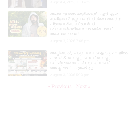
August 4, 2026
11:11 am
അക്ഷയ തങ്ക മാളിഗൈ’ (എടിഎം):
കല്യാണ്‍ ജുവലേഴ്‌സിന്‍റെ ആദ്യ
പ്രാദേശിക ബ്രാന്‍ഡ്,
ശിവകാര്‍ത്തികേയന്‍ ബ്രാന്‍ഡ്
അംബാസഡര്‍
August 3, 2026
7:48 pm
ആറ്റിങ്ങൽ, ചാക്ക ഗവ. ഐ.ടി.ഐയിൽ
ഫയർ & സേഫ്റ്റി, ഫുഡ് സേഫ്റ്റി
ഡിപ്ലോമ കോഴ്‌സുകളിലേക്ക്
അഡ്മിഷൻ ആരംഭിച്ചു
August 3, 2026
5:02 pm
« Previous
Next »