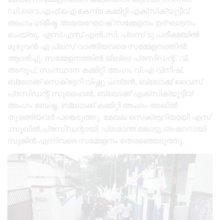
ഡി.വൈ.എഫ്.ഐ കേന്ദ്ര കമ്മിറ്റി എക്സിക്യൂട്ടീവ്
അംഗം ഗ്രീഷ്മ അജയഘോഷ് സമ്മേളനം ഉദ്ഘാടനം
ചെയ്തു. എസ്.എസ്.എൽ.സി, പ്ലസ് ടു പരീക്ഷയിൽ
മുഴുവൻ എ പ്ലസ് വാങ്ങിയവരെ സമ്മേളനത്തിൽ
ആദരിച്ചു. സമ്മേളനത്തിൽ ജില്ലാ പ്രസിഡന്റ്. വി
അനൂപ്, സംസ്ഥാന കമ്മിറ്റി അംഗം വി.എ വിനീഷ്,
ബ്ലോക്ക് സെക്രട്ടറി വിഷ്ണു ചന്ദ്രൻ, ബ്ലോക്ക്‌ വൈസ്
പ്രസിഡന്റ്‌ സുഹൈൽ, ബ്ലോക്ക്‌ എക്സിക്യൂട്ടീവ്
അംഗം ബേഷ്മ, ബ്ലോക്ക് കമ്മിറ്റി അംഗം അഖിൽ
തുടങ്ങിയവർ പങ്കെടുത്തു. മേഖല സെക്രട്ടറിയായി എസ്
.സുഖിൽ,പ്രസിഡന്റായി പ്രശാന്ത് മങ്കാട്ടു,ട്രഷററായി
സുജിൻ എന്നിവരെ സമ്മേളനം തെരഞ്ഞെടുത്തു.