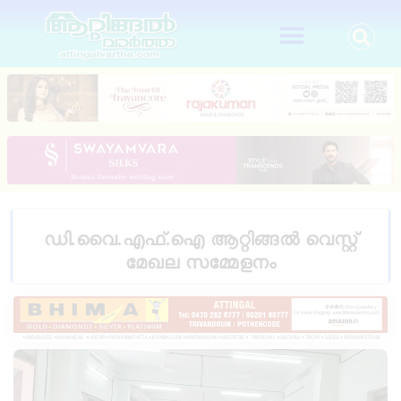
ഡി.വൈ.എഫ്.ഐ ആറ്റിങ്ങൽ വെസ്റ്റ്
മേഖല സമ്മേളനം