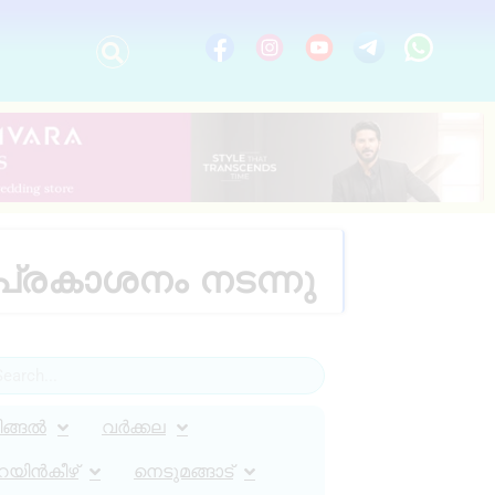
 പ്രകാശനം നടന്നു
ിങ്ങൽ
വർക്കല
റയിൻകീഴ്
നെടുമങ്ങാട്