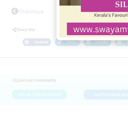
Previous
Share this
Facebook
Twitter
LinkedIn
Join our community
Join our Telegram Channel
Join Facebook gro