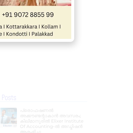
 Posts
പ്രൊഫഷണൽ
അക്കൗണ്ടന്റാകാൻ അവസരം;
കിലിമാനൂരിൽ Elixer Institute
Of Accounting-ൽ അഡ്മിഷൻ
ആരംഭിച്ചു