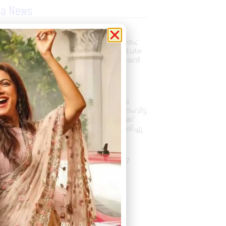
la News
പ്രൊഫഷണൽ
അക്കൗണ്ടന്റാകാൻ അവസരം;
കിലിമാനൂരിൽ Elixer Institute
Of Accounting-ൽ അഡ്മിഷൻ
ആരംഭിച്ചു
August 6, 2026
3:37 pm
വാഹനം ഓടിക്കുന്നതിനിടെ
ഹൃദയാഘാതം; നിയന്ത്രണംവിട്ട
സ്കൂൾ ബസ് കെട്ടിടത്തിലേക്ക്
ഇടിച്ചുകയറി, ഡ്രൈവർ മരിച്ചു
August 5, 2026
7:39 pm
കനത്ത മഴ: ജില്ലയിൽ 1.77
കോടിയുടെ കൃഷിനാശം
August 5, 2026
11:34 am
« Previous
Next »