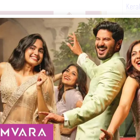
Kera
കുമെന്ന ഫിലിം ആൻഡ് വിശ്വൽ മീഡിയ
ഇ.പി ജയരാജൻ നിർവഹിച്ചു. ആറ്റിങ്ങൽ
ർ ആറ്റിങ്ങൽ ,എ. കെ നൗഷാദ് എന്നിവർ