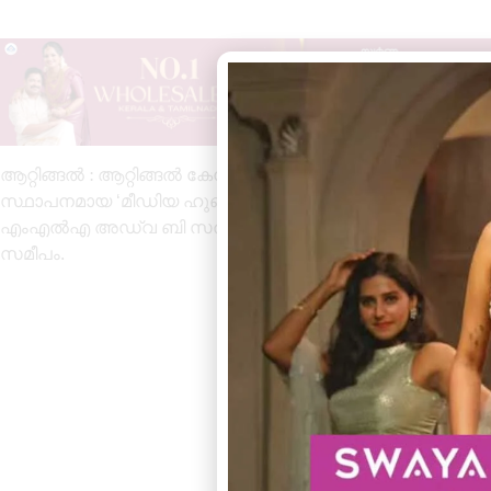
ആറ്റിങ്ങൽ : ആറ്റിങ്ങൽ കേന്ദ്രമാക്കി പുതുതായി ആരംഭിക്
സ്ഥാപനമായ ‘മീഡിയ ഹുബ്ബിന്റെ ലോഗോ പ്രകാശനം മന്ത്രി 
എംഎൽഎ അഡ്വ ബി സത്യൻ, മീഡിയ ഹബ് ചെയർമാൻ നിസാ
സമീപം.