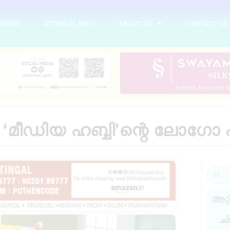
ORIES
ATTINGAL INFO
ABOUT US
CONTACT US
ന ‘മീഡിയ ഹബ്ബി’ന്റെ ലോഗോ
ആറ്റ
ചി