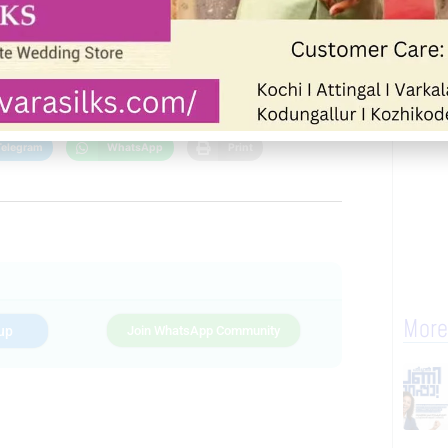
Next
Telegram
WhatsApp
Print
More
up
Join WhatsApp Community