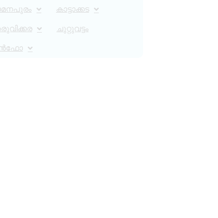
ാമനപുരം
കാട്ടാക്കട
ുവിക്കര
ചുറ്റുവട്ടം
ൻഫോ