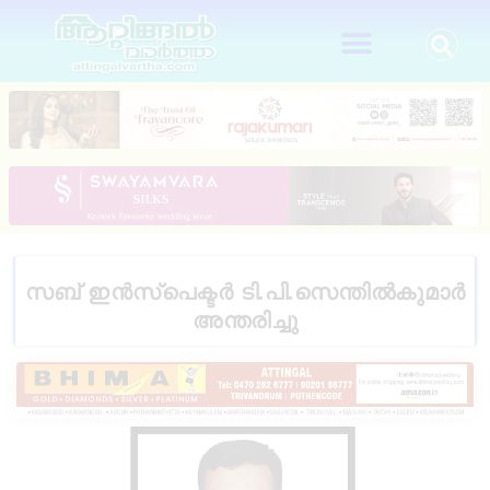
സബ് ഇൻസ്പെക്ടർ ടി.പി.സെന്തിൽകുമാർ
അന്തരിച്ചു