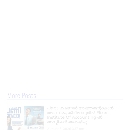
More Posts
പ്രൊഫഷണൽ അക്കൗണ്ടന്റാകാൻ
അവസരം; കിലിമാനൂരിൽ Elixer
Institute Of Accounting-ൽ
അഡ്മിഷൻ ആരംഭിച്ചു
August 6, 2026
3:37 pm