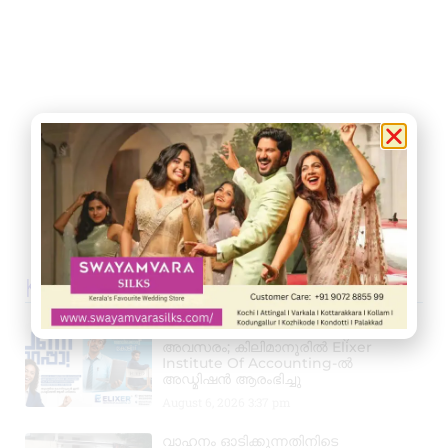
Kerala News
പ്രൊഫഷണൽ അക്കൗണ്ടന്റാകാൻ
അവസരം; കിലിമാനൂരിൽ Elixer
Institute Of Accounting-ൽ
അഡ്മിഷൻ ആരംഭിച്ചു
August 6, 2026
3:37 pm
വാഹനം ഓടിക്കുന്നതിനിടെ