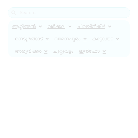
ആറ്റിങ്ങൽ
വർക്കല
ചിറയിൻകീഴ്
നെടുമങ്ങാട്
വാമനപുരം
കാട്ടാക്കട
അരുവിക്കര
ചുറ്റുവട്ടം
ഇൻഫോ