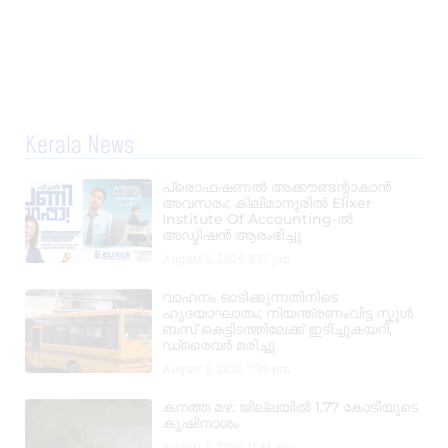
Kerala News
പ്രൊഫഷണൽ അക്കൗണ്ടന്റാകാൻ
അവസരം; കിലിമാനൂരിൽ Elixer
Institute Of Accounting-ൽ
അഡ്മിഷൻ ആരംഭിച്ചു
August 6, 2026
3:37 pm
വാഹനം ഓടിക്കുന്നതിനിടെ
ഹൃദയാഘാതം; നിയന്ത്രണംവിട്ട സ്കൂൾ
ബസ് കെട്ടിടത്തിലേക്ക് ഇടിച്ചുകയറി,
ഡ്രൈവർ മരിച്ചു
August 5, 2026
7:39 pm
കനത്ത മഴ: ജില്ലയിൽ 1.77 കോടിയുടെ
കൃഷിനാശം
August 5, 2026
11:34 am