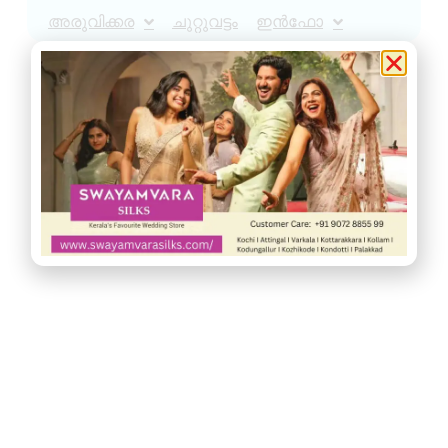
അരുവിക്കര
ചുറ്റുവട്ടം
ഇൻഫോ