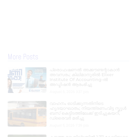
More Posts
പ്രൊഫഷണൽ അക്കൗണ്ടന്റാകാൻ
അവസരം; കിലിമാനൂരിൽ Elixer
Institute Of Accounting-ൽ
അഡ്മിഷൻ ആരംഭിച്ചു
August 6, 2026
3:37 pm
വാഹനം ഓടിക്കുന്നതിനിടെ
ഹൃദയാഘാതം; നിയന്ത്രണംവിട്ട സ്കൂൾ
ബസ് കെട്ടിടത്തിലേക്ക് ഇടിച്ചുകയറി,
ഡ്രൈവർ മരിച്ചു
August 5, 2026
7:39 pm
കനത്ത മഴ: ജില്ലയിൽ 1.77 കോടിയുടെ