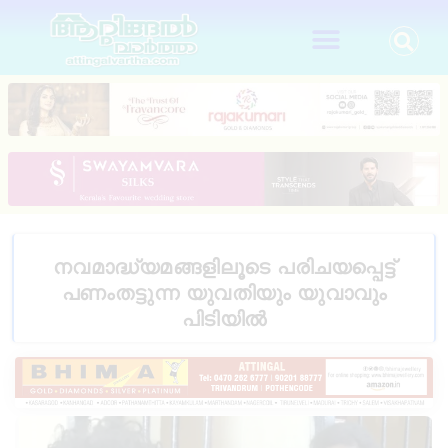
നവമാദ്ധ്യമങ്ങളിലൂടെ പരിചയപ്പെട്ട്
പണംതട്ടുന്ന യുവതിയും യുവാവും
പിടിയിൽ