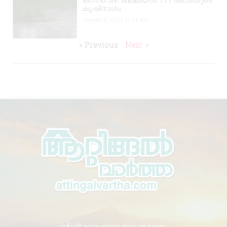
കൃഷിനാശം
August 5, 2026
11:34 am
« Previous
Next »
info@asiavisiongroup.com