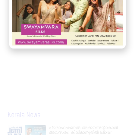
Kerala News
പ്രൊഫഷണൽ അക്കൗണ്ടന്റാകാൻ
അവസരം; കിലിമാനൂരിൽ Elixer