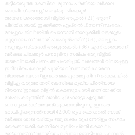
തട്ടിയെടുത്ത കേസിലെ മൂന്നാം പ്രതിയെ വർക്കല
പൊലീസ് അറസ്റ്റ് ചെയ്തു. ചിലക്കൂർ
അയണിക്കരത്തൊടി വീട്ടിൽ അഫ്സൽ (21) ആണ്
പിടിയിലായത്. ഇക്കഴിഞ്ഞ ഏപ്രിൽ 18നാണ് സംഭവം.
മലപ്പുറം ജില്ലയിൽ പൊന്നാനി താലൂക്കിൽ വട്ടക്കുളം
കുറ്റവാലം സ്വദേശി ഷാഹുൽഹമീദ് (59), മലപ്പുറം
നടുവട്ടം സ്വദേശി അബ്ദുൽകരിം (36) എന്നിവരെയാണ്
വർക്കല ചിലക്കൂർ പനമൂടിനു സമീപം ഒരു വീട്ടിൽ
തടങ്കലിലാക്കി പണം അപഹരിച്ചത്. ലക്ഷങ്ങൾ വിലയുള്ള
ഇറിഡിയം കോപ്പർ പൂശിയ വിളക്ക് നൽകാമെന്ന
വ്യാജേനയാണ് ഇവരെ മലപ്പുറത്തു നിന്ന് വർക്കലയിൽ
വിളിച്ചു വരുത്തിയത്. കേസിലെ മുഖ്യ പ്രതിയായ
റിയാസ് ഇവരെ വീട്ടിൽ കൊണ്ടുപോയി ബന്ദിയാക്കിയ
ശേഷം കഴുത്തിൽ വാൾവച്ച് ഫോട്ടോ എടുത്ത്
ബന്ധുക്കൾക്ക് അയയ്ക്കുകയായിരുന്നു. ഇവരെ
മോചിപ്പിക്കുന്നതിനായി 42,000 രൂപ ഫെഡറൽ ബാങ്ക്
വർക്കല ശാഖ വഴിയും ഒരു ലക്ഷം രൂപ നേരിട്ടും സംഘം
കൈക്കലാക്കി. കേസിലെ മുഖ്യ പ്രതി കൊല്ലം
മയ്യനാട് സ്വദേശിയും വർക്കല തൊട്ടിപ്പാലം കനാൽ