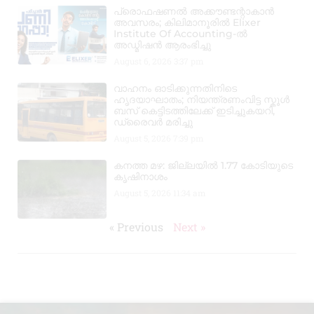
പ്രൊഫഷണൽ അക്കൗണ്ടന്റാകാൻ
അവസരം; കിലിമാനൂരിൽ Elixer
Institute Of Accounting-ൽ
അഡ്മിഷൻ ആരംഭിച്ചു
August 6, 2026
3:37 pm
വാഹനം ഓടിക്കുന്നതിനിടെ
ഹൃദയാഘാതം; നിയന്ത്രണംവിട്ട സ്കൂൾ
ബസ് കെട്ടിടത്തിലേക്ക് ഇടിച്ചുകയറി,
ഡ്രൈവർ മരിച്ചു
August 5, 2026
7:39 pm
കനത്ത മഴ: ജില്ലയിൽ 1.77 കോടിയുടെ
കൃഷിനാശം
August 5, 2026
11:34 am
« Previous
Next »