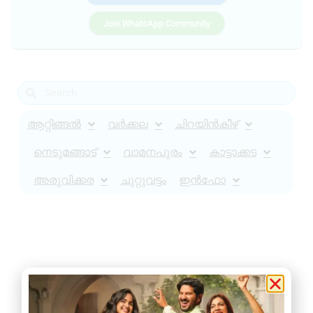
Join WhatsApp Community
ആറ്റിങ്ങൽ
വർക്കല
ചിറയിൻകീഴ്
നെടുമങ്ങാട്
വാമനപുരം
കാട്ടാക്കട
അരുവിക്കര
ചുറ്റുവട്ടം
ഇൻഫോ