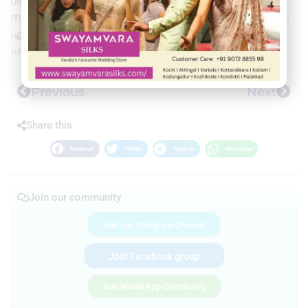
ശ്രീധരൻ നായർ, എസ്.പി.സി കോർഡിനേറ്റർ എൻ.
സാബു, ഇടയ്ക്കോടു എൽപിഎസ് എച്ച്.എം ജയകുമാർ,
എം. ജി.എം സ്കൂൾ എച്ച്.എം അരുൺ തുടങ്ങിയവർ
പങ്കെടുത്തു.
Previous
Next
Share this
Facebook
Twitter
Telegram
WhatsApp
Join our community
Join our Telegram Channel
Join Facebook group
Join WhatsApp Community