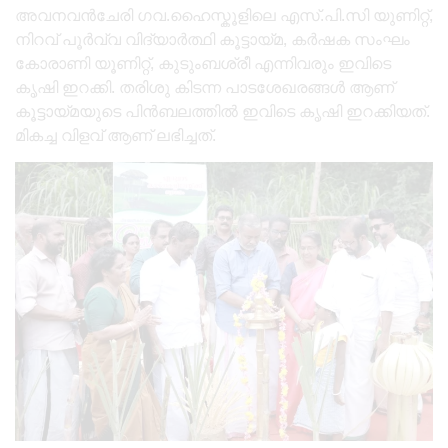
അവനവൻചേരി ഗവ.ഹൈസ്കൂളിലെ എസ്.പി.സി യുണിറ്റ്,
നിറവ് പൂർവ്വ വിദ്യാർത്ഥി കൂട്ടായ്മ, കർഷക സംഘം
കോരാണി യൂണിറ്റ്, കുടുംബശ്രീ എന്നിവരും ഇവിടെ
കൃഷി ഇറക്കി. തരിശു കിടന്ന പാടശേഖരങ്ങൾ ആണ്
കൂട്ടായ്മയുടെ പിൻബലത്തിൽ ഇവിടെ കൃഷി ഇറക്കിയത്.
മികച്ച വിളവ് ആണ് ലഭിച്ചത്.