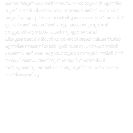
കൊയ്ത്തുത്സവം ഉൽഘാടനം ചെയ്യുവാൻ എത്തിയ
കൃഷി മന്ത്രി പി.പ്രസാദ് പാടശേഖരത്തിൽ കർഷകർ
ഒരുക്കിയ ഏറു മാടം സന്ദർശിച്ച ശേഷം ആണ് വയലില്
ഇറങ്ങിയത്. കൊയ്ത്ത് പാട്ടും കൈതാളവുമായി
നാട്ടുകാർ ആവേശം പകർന്നു. ഈ നെല്ല്
പിരപ്പമൺകാട് ബ്രാൻഡിൽ അരി ആക്കി വിപണിയിൽ
എത്തിക്കണമെന്ന് മന്ത്രി ഉൽഘാടന പ്രസംഗത്തിൽ
പറഞ്ഞു. കർഷക കൂട്ടായ്മയുടെ നേതൃത്വത്തിൽ മിൽ
സ്ഥാപിക്കണം. അതിനു സര്ക്കാർ സബ്സിഡി
നൽകുമെന്നും മന്ത്രി പറഞ്ഞു. മുതിർന്ന കർഷകരെ
മന്ത്രി ആദരിച്ചു.