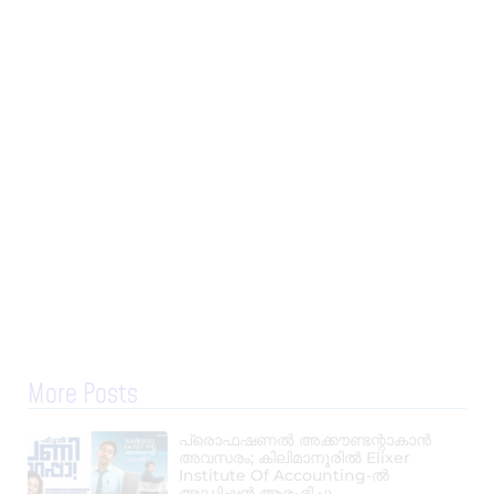
More Posts
പ്രൊഫഷണൽ അക്കൗണ്ടന്റാകാൻ
അവസരം; കിലിമാനൂരിൽ Elixer
Institute Of Accounting-ൽ
അഡ്മിഷൻ ആരംഭിച്ചു