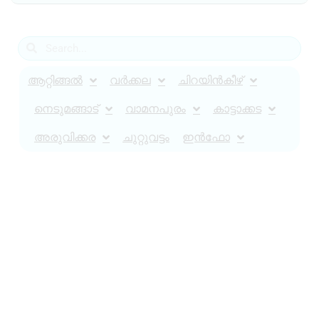
ആറ്റിങ്ങൽ
വർക്കല
ചിറയിൻകീഴ്
നെടുമങ്ങാട്
വാമനപുരം
കാട്ടാക്കട
അരുവിക്കര
ചുറ്റുവട്ടം
ഇൻഫോ