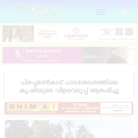
പിരപ്പമൺകാട് പാടശേഖരത്തിലെ
കൃഷിയുടെ വിളവെടുപ്പ് ആരംഭിച്ചു