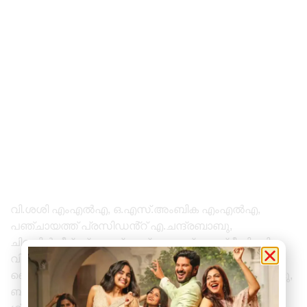
വി.ശശി എംഎൽഎ, ഒ.എസ്.അംബിക എംഎൽഎ,
പഞ്ചായത്ത് പ്രസിഡൻ്റ് എ.ചന്ദ്രബാബു,
ചിറയിൻകീഴ് ബ്ലോക്ക് പഞ്ചായത്ത് ജയശ്രീ പി.സി,
വിഷ്ണു രവീന്ദ്രൻ, സാബു.വി.ആർ, രതീഷ് രവീന്ദ്രൻ,
ഷൈനി, ബിജു, മോഹൻദാസ്, അർച്ചന, കോരാണി വിജു,
ബി.രാജീവ്, ശരുണ് കുമാർ, ജാസ്മിൻ, ശിവപ്രസാദ്,