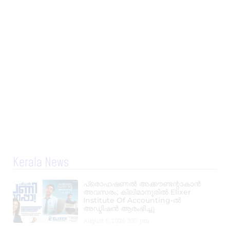
Kerala News
പ്രൊഫഷണൽ അക്കൗണ്ടന്റാകാൻ
അവസരം; കിലിമാനൂരിൽ Elixer
Institute Of Accounting-ൽ
അഡ്മിഷൻ ആരംഭിച്ചു
August 6, 2026
3:37 pm