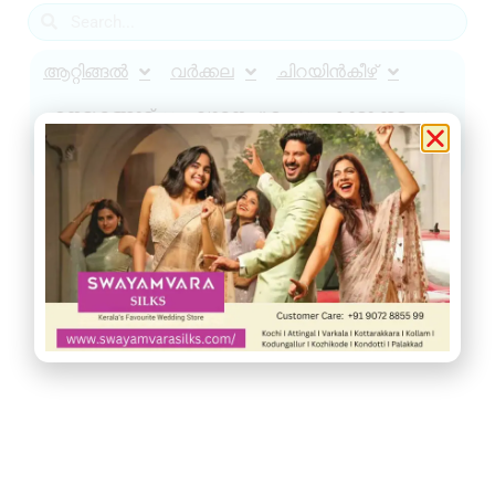
ആറ്റിങ്ങൽ
വർക്കല
ചിറയിൻകീഴ്
നെടുമങ്ങാട്
വാമനപുരം
കാട്ടാക്കട
അരുവിക്കര
ചുറ്റുവട്ടം
ഇൻഫോ