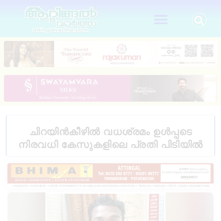
ചിറയിൻകീഴിൽ വധശ്രമം ഉൾപ്പടെ
നിരവധി കേസുകളിലെ പ്രതി പിടിയിൽ