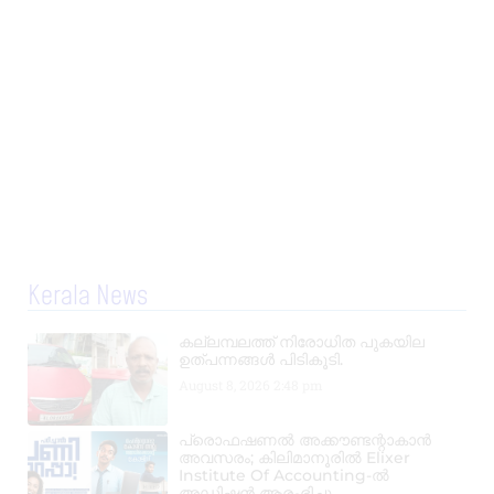
Kerala News
കല്ലമ്പലത്ത് നിരോധിത പുകയില
ഉത്പന്നങ്ങൾ പിടികൂടി.
August 8, 2026
2:48 pm
പ്രൊഫഷണൽ അക്കൗണ്ടന്റാകാൻ
അവസരം; കിലിമാനൂരിൽ Elixer
Institute Of Accounting-ൽ
അഡ്മിഷൻ ആരംഭിച്ചു