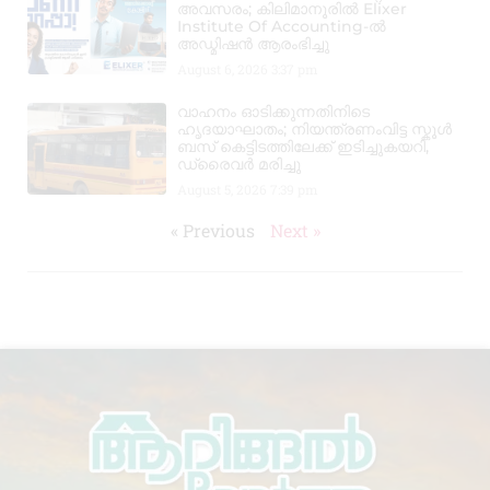
അവസരം; കിലിമാനൂരിൽ Elixer
Institute Of Accounting-ൽ
അഡ്മിഷൻ ആരംഭിച്ചു
August 6, 2026
3:37 pm
വാഹനം ഓടിക്കുന്നതിനിടെ
ഹൃദയാഘാതം; നിയന്ത്രണംവിട്ട സ്കൂൾ
ബസ് കെട്ടിടത്തിലേക്ക് ഇടിച്ചുകയറി,
ഡ്രൈവർ മരിച്ചു
August 5, 2026
7:39 pm
« Previous
Next »