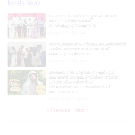
Kerala News
സംസ്ഥാനതല ‘സ്വച്ഛത ഹി സേവ’
അവാർഡ് ആലംകോട്
ജി.വി.എച്ച്.എസ്.എസിന്
August 4, 2026
6:01 pm
അണ്ടൂർക്കോണം ഗ്രാമപഞ്ചായത്തിൽ
ഹരിത കർമ്മസേനാംഗങ്ങൾക്ക്
ഓണപുടവ വിതരണം
August 4, 2026
11:11 am
അക്ഷയ തങ്ക മാളിഗൈ’ (എടിഎം):
കല്യാണ്‍ ജുവലേഴ്‌സിന്‍റെ ആദ്യ
പ്രാദേശിക ബ്രാന്‍ഡ്,
ശിവകാര്‍ത്തികേയന്‍ ബ്രാന്‍ഡ്
അംബാസഡര്‍
August 3, 2026
7:48 pm
« Previous
Next »