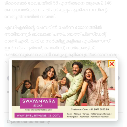
ട്രൈബൽ മേഖലയിൽ 58 എന്നിങ്ങനെ ആകെ 2,146
ബോധവത്കരണ പരിപാടികളും എക്‌സൈസിന്റെ
നേതൃത്വത്തിൽ നടത്തി.
എഡിഎമ്മിന്റെ ചേമ്പറിൽ ചേർന്ന യോഗത്തിൽ
അതിയന്നൂർ ബ്ലോക്ക് പഞ്ചായത്ത് പ്രസിഡന്റ്
റാണി.എൽ, വിവിധ സർക്കിളുകളിലെ എക്‌സൈസ്
ഇൻസ്‌പെക്ടർമാർ, പോലീസ്, നാർക്കോട്ടിക്,
ഭക്ഷ്യസുരക്ഷാ എന്നീ വകുപ്പുകളിലെ ഉദ്യോഗസ്ഥരും
പങ്കെടുത്തു.
Previous
Next
Share this
Facebook
Twitter
Telegram
WhatsApp
Join our community