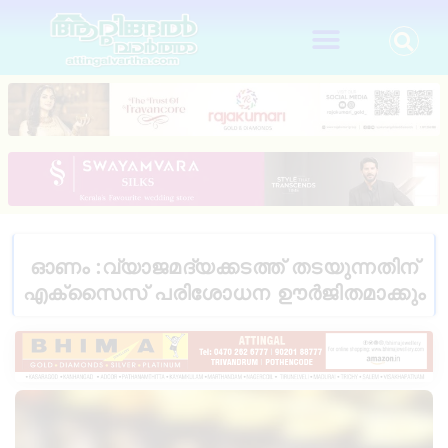
ഓണം :വ്യാജമദ്യക്കടത്ത് തടയുന്നതിന്
എക്‌സൈസ് പരിശോധന ഊർജിതമാക്കും