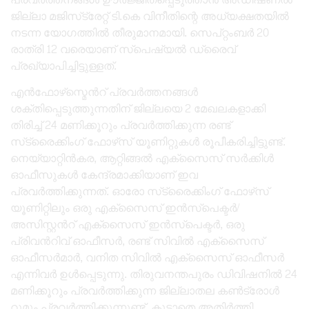
ജില്ലാ മജിസ്‌ട്രേറ്റ് ടി.കെ വിനീതിന്റെ അധ്യക്ഷതയിൽ
നടന്ന യോഗത്തിൽ തീരുമാനമായി. സെപ്റ്റംബർ 20
രാത്രി 12 വരെയാണ് സ്‌പെഷ്യൽ ഡ്രൈവ്
പ്രഖ്യാപിച്ചിട്ടുള്ളത്.
എൻഫോഴ്‌സ്മെൻറ് പ്രവർത്തനങ്ങൾ
ശക്തിപ്പെടുത്തുന്നതിന് ജില്ലയെ 2 മേഖലകളാക്കി
തിരിച്ച് 24 മണിക്കൂറും പ്രവർത്തിക്കുന്ന രണ്ട്
സ്‌ട്രൈക്കിംഗ് ഫോഴ്‌സ് യൂണിറ്റുകൾ രൂപീകരിച്ചിട്ടുണ്ട്.
നെയ്യാറ്റിൻകര, ആറ്റിങ്ങൽ എക്‌സൈസ് സർക്കിൾ
ഓഫീസുകൾ കേന്ദ്രമാക്കിയാണ് ഇവ
പ്രവർത്തിക്കുന്നത്. ഓരോ സ്‌ട്രൈക്കിംഗ് ഫോഴ്‌സ്
യൂണിറ്റിലും ഒരു എക്‌സൈസ് ഇൻസ്‌പെക്ടർ/
അസിസ്റ്റൻറ് എക്‌സൈസ് ഇൻസ്‌പെക്ടർ, ഒരു
പ്രിവൻറിവ് ഓഫീസർ, രണ്ട് സിവിൽ എക്‌സൈസ്
ഓഫീസർമാർ, വനിത സിവിൽ എക്‌സൈസ് ഓഫീസർ
എന്നിവർ ഉൾപ്പെടുന്നു. തിരുവനന്തപുരം ഡിവിഷനിൽ 24
മണിക്കൂറും പ്രവർത്തിക്കുന്ന ജില്ലാതല കൺട്രോൾ
റൂമും പ്രവർത്തിക്കുന്നുണ്ട്. കൂടാതെ അതിർത്തി