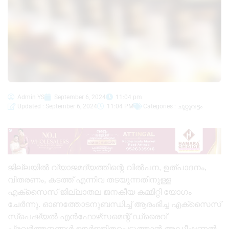
Admin YS
September 6, 2024
11:04 pm
Updated : September 6, 2024
11:04 PM
Categories :
ചുറ്റുവട്ടം
ജില്ലയിൽ വ്യാജമദ്യത്തിന്റെ വിൽപന, ഉത്പാദനം,
വിതരണം, കടത്ത് എന്നിവ തടയുന്നതിനുള്ള
എക്‌സൈസ് ജില്ലാതല ജനകീയ കമ്മിറ്റി യോഗം
ചേർന്നു. ഓണത്തോടനുബന്ധിച്ച് ആരംഭിച്ച എക്‌സൈസ്
സ്‌പെഷ്യൽ എൻഫോഴ്‌സമെന്റ് ഡ്രൈവ്
പ്രവർത്തനങ്ങൾ ഊർജ്ജിതപ്പെടുത്താൻ അഡീഷണൽ