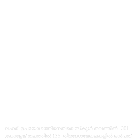
ലഹരി ഉപയോഗത്തിനെതിരെ സ്‌കൂൾ തലത്തിൽ 1381
,കോളേജ് തലത്തിൽ 135, തീരദേശമേഖലകളിൽ ഒൻപത്,