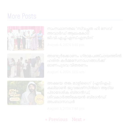
More Posts
സംസ്ഥാനതല ‘സ്വച്ഛത ഹി സേവ’
അവാർഡ് ആലംകോട്
ജി.വി.എച്ച്.എസ്.എസിന്
August 4, 2026
6:01 pm
അണ്ടൂർക്കോണം ഗ്രാമപഞ്ചായത്തിൽ
ഹരിത കർമ്മസേനാംഗങ്ങൾക്ക്
ഓണപുടവ വിതരണം
August 4, 2026
11:11 am
അക്ഷയ തങ്ക മാളിഗൈ’ (എടിഎം):
കല്യാണ്‍ ജുവലേഴ്‌സിന്‍റെ ആദ്യ
പ്രാദേശിക ബ്രാന്‍ഡ്,
ശിവകാര്‍ത്തികേയന്‍ ബ്രാന്‍ഡ്
അംബാസഡര്‍
August 3, 2026
7:48 pm
« Previous
Next »