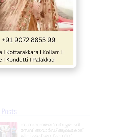
 Posts
സംസ്ഥാനതല ‘സ്വച്ഛത ഹി
സേവ’ അവാർഡ് ആലംകോട്
ജി.വി.എച്ച്.എസ്.എസിന്