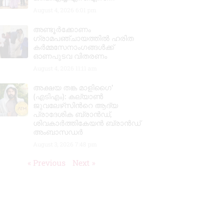
August 4, 2026
6:01 pm
അണ്ടൂർക്കോണം
ഗ്രാമപഞ്ചായത്തിൽ ഹരിത
കർമ്മസേനാംഗങ്ങൾക്ക്
ഓണപുടവ വിതരണം
August 4, 2026
11:11 am
അക്ഷയ തങ്ക മാളിഗൈ’
(എടിഎം): കല്യാണ്‍
ജുവലേഴ്‌സിന്‍റെ ആദ്യ
പ്രാദേശിക ബ്രാന്‍ഡ്,
ശിവകാര്‍ത്തികേയന്‍ ബ്രാന്‍ഡ്
അംബാസഡര്‍
August 3, 2026
7:48 pm
« Previous
Next »