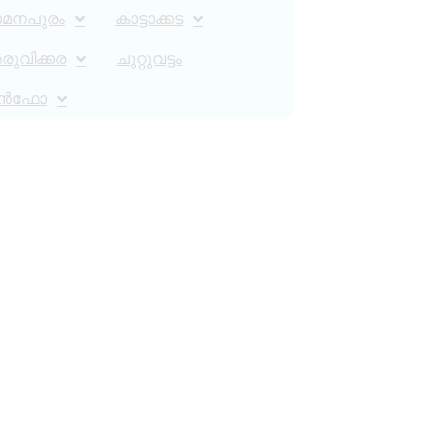
ാമനപുരം
കാട്ടാക്കട
ുവിക്കര
ചുറ്റുവട്ടം
ൻഫോ