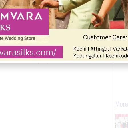
ള്ളിക്ക് സമീപം കടൽകരയിൽ ഫൂട്ബാൾ
ഇറങ്ങിയപ്പോഴാണ് രണ്ട് വിദ്യാർത്ഥികളും
 എൻഫോഴ്സ്മെന്റ്, ഫയർഫോഴ്സ്,
തിരച്ചിൽ നടന്നുവരുന്നത്.
More