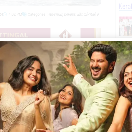
Kera
24
4:02 PM
Categories :
അഞ്ചുതെങ്ങ്
,
ചിറയിൻകീഴ്
്ചിൽ തുടരുന്നു. അഞ്ചുതെങ്ങ്
പതികളുടെ മകൻ ആഷ്‌ലിൻ ജോസ് (15)നു
ഇന്ന് രാവിലെ ആറ് മണിയോടെയാണ് വീണ്ടും
െത്തിയിരുന്നു. തുടർന്ന് ഇയാളെ
 മരണം സംഭവിക്കുകയായിരുന്നു.