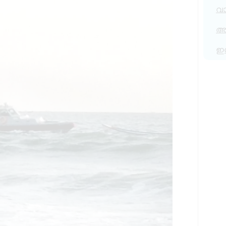
വ
അര
ഇ