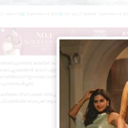
Admin YS
September 14, 2024
4:01 pm
Updated : September 14, 20
അഞ്ചുതെങ്ങ് കടലിൽ കാണാതായ വിദ്യാർത്ഥിയ്ക്കായ് തിരച
കൊച്ചുമെത്തൻ കടവ് പള്ളിപ്പുരയിടം ജോസ് – ഷൈനി ദമ്
വേണ്ടിയാണ് ഇന്നലെ രാത്രിയോടെ നിറുത്തിവച്ച തിരച്ചിൽ 
പുനരാരംഭിച്ചത്.
കഴിഞ്ഞ ദിവസത്തെ തിരച്ചിലിൽ ജിയോ തോമസ് (10) നെ കണ്ട
ചിറയിൻകീഴ് താലൂക്ക് ആശുപത്രിയിലേക്ക് എത്തിച്ചെങ്കിലും