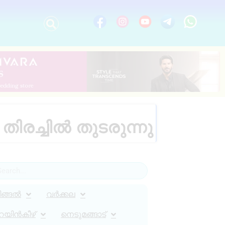
ിരച്ചിൽ തുടരുന്നു
ിങ്ങൽ
വർക്കല
റയിൻകീഴ്
നെടുമങ്ങാട്