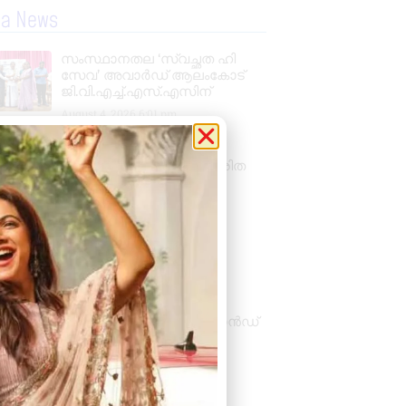
la News
സംസ്ഥാനതല ‘സ്വച്ഛത ഹി
സേവ’ അവാർഡ് ആലംകോട്
ജി.വി.എച്ച്.എസ്.എസിന്
August 4, 2026
6:01 pm
അണ്ടൂർക്കോണം
ഗ്രാമപഞ്ചായത്തിൽ ഹരിത
കർമ്മസേനാംഗങ്ങൾക്ക്
ഓണപുടവ വിതരണം
August 4, 2026
11:11 am
അക്ഷയ തങ്ക മാളിഗൈ’
(എടിഎം): കല്യാണ്‍
ജുവലേഴ്‌സിന്‍റെ ആദ്യ
പ്രാദേശിക ബ്രാന്‍ഡ്,
ശിവകാര്‍ത്തികേയന്‍ ബ്രാന്‍ഡ്
അംബാസഡര്‍
August 3, 2026
7:48 pm
« Previous
Next »