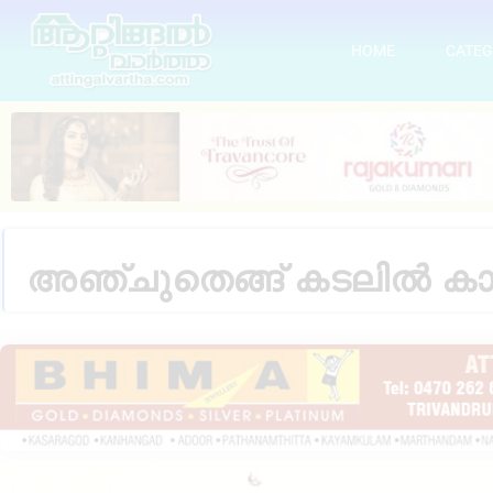
HOME
CATEG
അഞ്ചുതെങ്ങ് കടലിൽ കാണാ