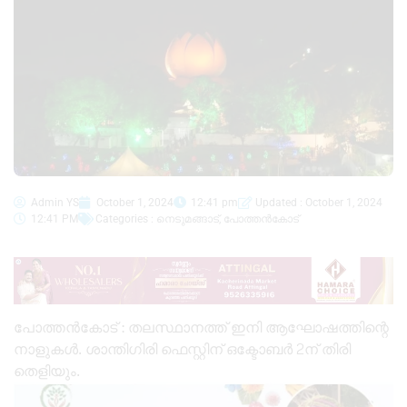
Admin YS
October 1, 2024
12:41 pm
Updated : October 1, 2024
12:41 PM
Categories :
നെടുമങ്ങാട്
,
പോത്തൻകോട്
പോത്തന്‍കോട് : തലസ്ഥാനത്ത് ഇനി ആഘോഷത്തിന്റെ
നാളുകൾ. ശാന്തിഗിരി ഫെസ്റ്റിന് ഒക്ടോബർ 2ന് തിരി
തെളിയും.