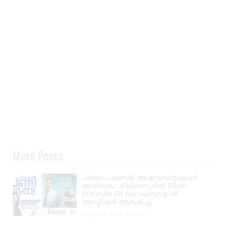
More Posts
പ്രൊഫഷണൽ അക്കൗണ്ടന്റാകാൻ
അവസരം; കിലിമാനൂരിൽ Elixer
Institute Of Accounting-ൽ
അഡ്മിഷൻ ആരംഭിച്ചു
August 6, 2026
3:37 pm