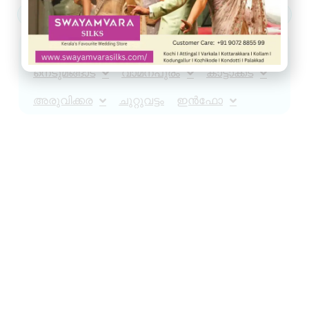
ആറ്റിങ്ങൽ
വർക്കല
ചിറയിൻകീഴ്
നെടുമങ്ങാട്
വാമനപുരം
കാട്ടാക്കട
അരുവിക്കര
ചുറ്റുവട്ടം
ഇൻഫോ