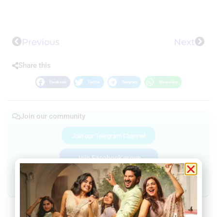
Previous
Next
Share this
Facebook
Twitter
Telegram
WhatsApp
Join our community
Join our Telegram Channel
Join Facebook group
Join WhatsApp Community