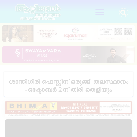
ശാന്തിഗിരി ഫെസ്റ്റിന് ഒരുങ്ങി തലസ്ഥാനം
-ഒക്ടോബർ 2ന് തിരി തെളിയും