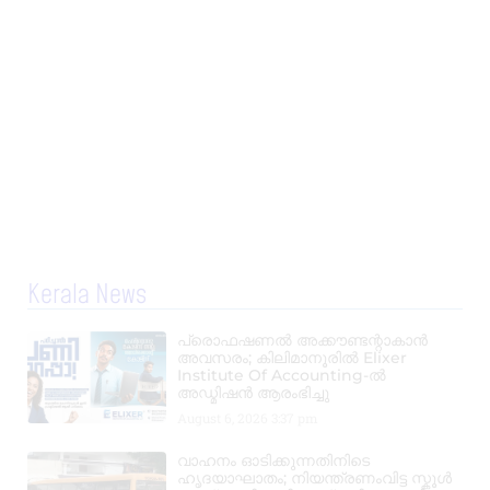
Kerala News
പ്രൊഫഷണൽ അക്കൗണ്ടന്റാകാൻ
അവസരം; കിലിമാനൂരിൽ Elixer
Institute Of Accounting-ൽ
അഡ്മിഷൻ ആരംഭിച്ചു
August 6, 2026
3:37 pm
വാഹനം ഓടിക്കുന്നതിനിടെ
ഹൃദയാഘാതം; നിയന്ത്രണംവിട്ട സ്കൂൾ