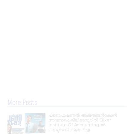
More Posts
പ്രൊഫഷണൽ അക്കൗണ്ടന്റാകാൻ
അവസരം; കിലിമാനൂരിൽ Elixer
Institute Of Accounting-ൽ
അഡ്മിഷൻ ആരംഭിച്ചു