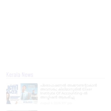
Kerala News
പ്രൊഫഷണൽ അക്കൗണ്ടന്റാകാൻ
അവസരം; കിലിമാനൂരിൽ Elixer
Institute Of Accounting-ൽ
അഡ്മിഷൻ ആരംഭിച്ചു
August 6, 2026
3:37 pm