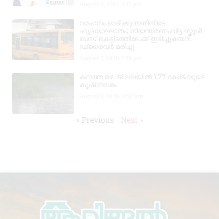
August 6, 2026
3:37 pm
വാഹനം ഓടിക്കുന്നതിനിടെ
ഹൃദയാഘാതം; നിയന്ത്രണംവിട്ട സ്കൂൾ
ബസ് കെട്ടിടത്തിലേക്ക് ഇടിച്ചുകയറി,
ഡ്രൈവർ മരിച്ചു
August 5, 2026
7:39 pm
കനത്ത മഴ: ജില്ലയിൽ 1.77 കോടിയുടെ
കൃഷിനാശം
August 5, 2026
11:34 am
« Previous
Next »