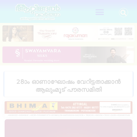
28ാം ഓണാഘോഷം വേറിട്ടതാക്കാൻ
ആലുംമൂട് പൗരസമിതി