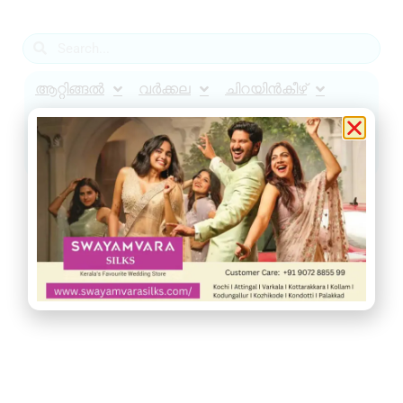
ആറ്റിങ്ങൽ
വർക്കല
ചിറയിൻകീഴ്
നെടുമങ്ങാട്
വാമനപുരം
കാട്ടാക്കട
അരുവിക്കര
ചുറ്റുവട്ടം
ഇൻഫോ