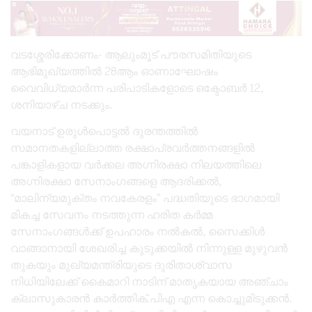
വടശ്ശേരിക്കോണം- ആലുംമൂട് പൗരസമിതിയുടെ
ആഭിമുഖ്യത്തിൽ 28ആം ഓണാഘോഷം
വൈവിധ്യമാർന്ന പരിപാടികളോടെ ഒക്ടോബർ 12,
ശനിയാഴ്ച നടക്കും.
വയനാട് ഉരുൾപൊട്ടൽ ദുരന്തത്തിൽ
സമാനതകളില്ലാത്ത രക്ഷാപ്രവർത്തനങ്ങളിൽ
പങ്കാളികളായ വർക്കല അഗ്നിരക്ഷാ നിലയത്തിലെ
അഗ്നിരക്ഷാ സേനാംഗങ്ങളെ ആദരിക്കൽ,
“മാലിന്യമുക്തം നവകേരളം” പദ്ധതിയുടെ ഭാഗമായി
മികച്ച സേവനം നടത്തുന്ന ഹരിത കർമ്മ
സേനാംഗങ്ങൾക്ക് ഉപഹാരം നൽകൽ, സൈക്കിൾ
വാങ്ങാനായി ശേഖരിച്ച കുടുക്കയിൽ നിന്നുള്ള മുഴുവൻ
തുകയും മുഖ്യമന്ത്രിയുടെ ദുരിതാശ്വാസ
നിധിയിലേക്ക് കൈമാറി നാടിന് മാതൃകയായ അഞ്ചാം
ക്ലാസുകാരൻ കാർത്തിക്.പിഎ എന്ന കൊച്ചുമിടുക്കൻ.