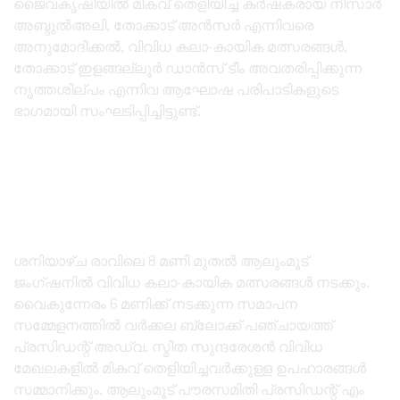
ജൈവകൃഷിയിൽ മികവ് തെളിയിച്ച കർഷകരായ നിസാർ
അബ്ദുൽഅലി, തോക്കാട് അൻസർ എന്നിവരെ
അനുമോദിക്കൽ, വിവിധ കലാ-കായിക മത്സരങ്ങൾ,
തോക്കാട് ഇളങ്ങല്ലൂർ ഡാൻസ് ടീം അവതരിപ്പിക്കുന്ന
നൃത്തശില്പം എന്നിവ ആഘോഷ പരിപാടികളുടെ
ഭാഗമായി സംഘടിപ്പിച്ചിട്ടുണ്ട്.
ശനിയാഴ്ച രാവിലെ 8 മണി മുതൽ ആലുംമൂട്
ജംഗ്ഷനിൽ വിവിധ കലാ-കായിക മത്സരങ്ങൾ നടക്കും.
വൈകുന്നേരം 6 മണിക്ക് നടക്കുന്ന സമാപന
സമ്മേളനത്തിൽ വർക്കല ബ്ലോക്ക് പഞ്ചായത്ത്
പ്രസിഡന്റ് അഡ്വ. സ്മിത സുന്ദരേശൻ വിവിധ
മേഖലകളിൽ മികവ് തെളിയിച്ചവർക്കുള്ള ഉപഹാരങ്ങൾ
സമ്മാനിക്കും. ആലുംമൂട് പൗരസമിതി പ്രസിഡന്റ് എം