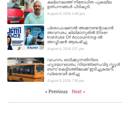
കല്ലമ്പലത്ത് നിരോധിത പുകയില
ഉത്പന്നങ്ങൾ പിടികൂടി.
August 8, 2026
2:48 pm
പ്രൊഫഷണൽ അക്കൗണ്ടന്റാകാൻ
അവസരം; കിലിമാനൂരിൽ Elixer
Institute Of Accounting-ൽ
അഡ്മിഷൻ ആരംഭിച്ചു
August 6, 2026
3:37 pm
വാഹനം ഓടിക്കുന്നതിനിടെ
ഹൃദയാഘാതം; നിയന്ത്രണംവിട്ട സ്കൂൾ
ബസ് കെട്ടിടത്തിലേക്ക് ഇടിച്ചുകയറി,
ഡ്രൈവർ മരിച്ചു
August 5, 2026
7:39 pm
« Previous
Next »