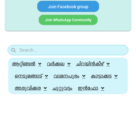
Join Facebook group
Join WhatsApp Community
ആറ്റിങ്ങൽ
വർക്കല
ചിറയിൻകീഴ്
നെടുമങ്ങാട്
വാമനപുരം
കാട്ടാക്കട
അരുവിക്കര
ചുറ്റുവട്ടം
ഇൻഫോ