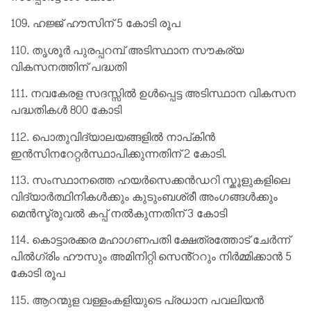
109. ഹജ്ജ് ഹൗസിന് 5 കോടി രൂപ
110. തൃശൂർ പുരപ്പറമ്പ് അടിസ്ഥാന സൗകര്യ
വികസനത്തിന് പദ്ധതി
111. നവകേരള സദസ്സിൽ ഉൾപ്പെട്ട അടിസ്ഥാന വികസന
പദ്ധതികൾ 800 കോടി
112. പൊതുവിദ്യാലയങ്ങളിൽ നാപ്‌കിൻ
ഇൻസിനറേറ്റർസ്ഥാപിക്കുന്നതിന് 2 കോടി.
113. സംസ്ഥാനത്തെ ഹയർസെക്കൻഡറി സ്കൂളുകളിലെ
വിദ്യാർത്ഥിനികൾക്കും കുടുംബശ്രീ അംഗങ്ങൾക്കും
മെൻസ്ട്രുവൽ കപ്പ് നൽകുന്നതിന് 3 കോടി
114. കൊട്ടാരക്കര മഹാഗണപതി ക്ഷേത്രത്തോട് ചേർന്ന്
പിൽഗ്രിം ഹൗസും അമിനിറ്റി സെൻ്ററും നിർമ്മിക്കാൻ 5
കോടി രൂപ
115. ആറന്മുള വള്ളംകളിയുടെ പ്രധാന പവലിയൻ