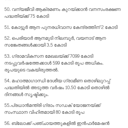
50. വന്യജീവി ആക്രമണം കുറയ്ക്കാൻ വനസംരക്ഷണ
പദ്ധതിയ്ക്ക് 75 കോടി
51. കോട്ടൂർ ആന പുനരധിവാസ കേന്ദ്രത്തിന് 2 കോടി
52. പെരിയാർ ആനമുടി നിലമ്പൂർ, വയനാട് ആന
സങ്കേതങ്ങൾക്കായി 3.5 കോടി
53. ഗ്രാമവികസന മേഖലയ്ക്ക് 7099 കോടി
നടപ്പുവർഷത്തേക്കാൾ 599 കോടി രൂപ അധികം.
രൂപയുടെ വകയിരുത്തൽ.
54. മഹാത്മാഗാന്ധി ദേശീയ ഗ്രാമീണ തൊഴിലുറപ്പ്
പദ്ധതിയിൽ അടുത്ത വർഷം 10.50 കോടി തൊഴിൽ
ദിനങ്ങൾ സൃഷ്ടിക്കും.
55.പ്രധാൻമന്ത്രി ഗ്രാം സഡക് യോജനയ്ക്ക്
സംസ്ഥാന വിഹിതമായി 80 കോടി രൂപ
56. ബ്ലോക്ക് പഞ്ചായത്തുകളിൽ ഇൻഫർമേഷൻ