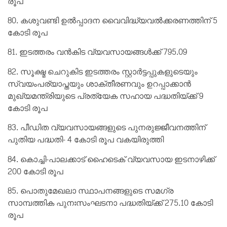
രൂപ
80. കശുവണ്ടി ഉൽപ്പാദന വൈവിദ്ധ്യവൽക്കരണത്തിന് 5
കോടി രൂപ
81. ഇടത്തരം വൻകിട വ്യവസായങ്ങൾക്ക് 795.09
82. സൂക്ഷ്മ ചെറുകിട ഇടത്തരം സ്റ്റാർട്ടപ്പുകളുടെയും
സ്വയംപര്യാപ്തയും ശാക്തീരണവും ഉറപ്പാക്കാൻ
മുഖ്യമന്ത്രിയുടെ പ്രത്യേക സഹായ പദ്ധതിയ്ക്ക് 9
കോടി രൂപ
83. പീഡിത വ്യവസായങ്ങളുടെ പുനരുജ്ജീവനത്തിന്
പുതിയ പദ്ധതി- 4 കോടി രൂപ വകയിരുത്തി
84. കൊച്ചി-പാലക്കാട് ഹൈടെക് വ്യവസായ ഇടനാഴിക്ക്
200 കോടി രൂപ
85. പൊതുമേഖലാ സ്ഥാപനങ്ങളുടെ സമഗ്ര
സാമ്പത്തിക പുനഃസംഘടനാ പദ്ധതിയ്ക്ക് 275.10 കോടി
രൂപ