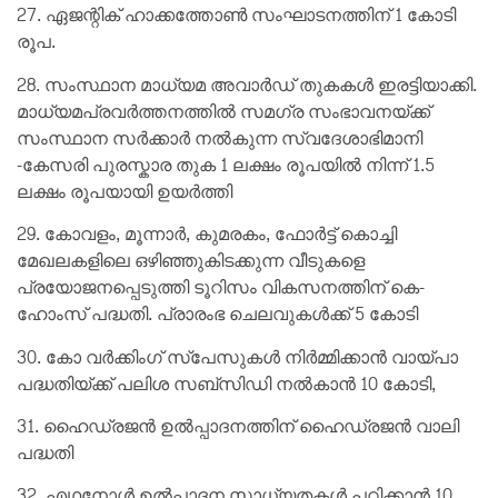
27. ഏജന്റിക് ഹാക്കത്തോൺ സംഘാടനത്തിന് 1 കോടി
രൂപ.
28. സംസ്ഥാന മാധ്യമ അവാർഡ് തുകകൾ ഇരട്ടിയാക്കി.
മാധ്യമപ്രവർത്തനത്തിൽ സമഗ്ര സംഭാവനയ്ക്ക്
സംസ്ഥാന സർക്കാർ നൽകുന്ന സ്വദേശാഭിമാനി
-കേസരി പുരസ്കാര തുക 1 ലക്ഷം രൂപയിൽ നിന്ന് 1.5
ലക്ഷം രൂപയായി ഉയർത്തി
29. കോവളം, മൂന്നാർ, കുമരകം, ഫോർട്ട് കൊച്ചി
മേഖലകളിലെ ഒഴിഞ്ഞുകിടക്കുന്ന വീടുകളെ
പ്രയോജനപ്പെടുത്തി ടൂറിസം വികസനത്തിന് കെ-
ഹോംസ് പദ്ധതി. പ്രാരംഭ ചെലവുകൾക്ക് 5 കോടി
30. കോ വർക്കിംഗ് സ്പേസുകൾ നിർമ്മിക്കാൻ വായ്പാ
പദ്ധതിയ്ക്ക് പലിശ സബ്സിഡി നൽകാൻ 10 കോടി,
31. ഹൈഡ്രജൻ ഉൽപ്പാദനത്തിന് ഹൈഡ്രജൻ വാലി
പദ്ധതി
32. എഥനോൾ ഉൽപ്പാദന സാധ്യതകൾ പഠിക്കാൻ 10