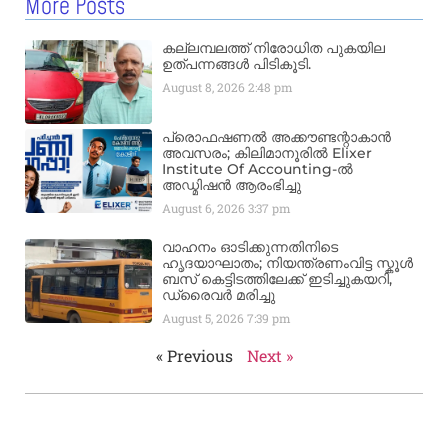
More Posts
കല്ലമ്പലത്ത് നിരോധിത പുകയില
ഉത്പന്നങ്ങൾ പിടികൂടി.
August 8, 2026
2:48 pm
പ്രൊഫഷണൽ അക്കൗണ്ടന്റാകാൻ
അവസരം; കിലിമാനൂരിൽ Elixer
Institute Of Accounting-ൽ
അഡ്മിഷൻ ആരംഭിച്ചു
August 6, 2026
3:37 pm
വാഹനം ഓടിക്കുന്നതിനിടെ
ഹൃദയാഘാതം; നിയന്ത്രണംവിട്ട സ്കൂൾ
ബസ് കെട്ടിടത്തിലേക്ക് ഇടിച്ചുകയറി,
ഡ്രൈവർ മരിച്ചു
August 5, 2026
7:39 pm
« Previous
Next »