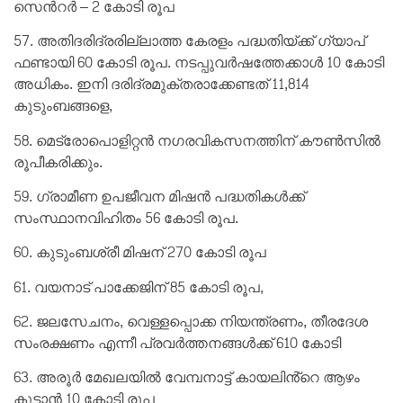
സെൻറർ – 2 കോടി രൂപ
57. അതിദരിദ്രരില്ലാത്ത കേരളം പദ്ധതിയ്ക്ക് ഗ്യാപ്
ഫണ്ടായി 60 കോടി രൂപ. നടപ്പുവർഷത്തേക്കാൾ 10 കോടി
അധികം. ഇനി ദരിദ്രമുക്തരാക്കേണ്ടത് 11,814
കുടുംബങ്ങളെ,
58. മെട്രോപൊളിറ്റൻ നഗരവികസനത്തിന് കൗൺസിൽ
രൂപീകരിക്കും.
59. ഗ്രാമീണ ഉപജീവന മിഷൻ പദ്ധതികൾക്ക്
സംസ്ഥാനവിഹിതം 56 കോടി രൂപ.
60. കുടുംബശ്രീ മിഷന് 270 കോടി രൂപ
61. വയനാട് പാക്കേജിന് 85 കോടി രൂപ,
62. ജലസേചനം, വെള്ളപ്പൊക്ക നിയന്ത്രണം, തീരദേശ
സംരക്ഷണം എന്നീ പ്രവർത്തനങ്ങൾക്ക് 610 കോടി
63. അരൂർ മേഖലയിൽ വേമ്പനാട്ട് കായലിൻ്റെ ആഴം
കൂട്ടാൻ 10 കോടി രൂപ