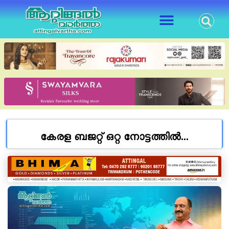
കേരള ബജറ്റ് ഒറ്റ നോട്ടത്തിൽ…