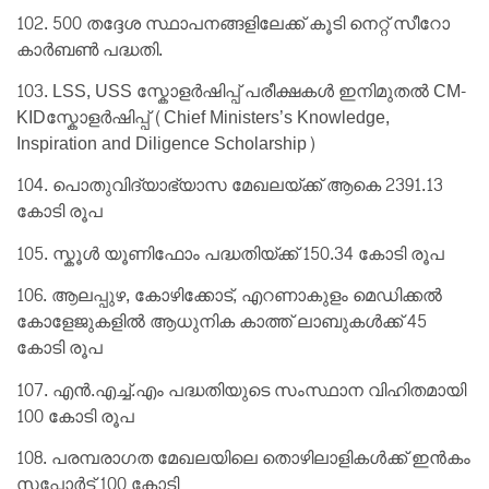
102. 500 തദ്ദേശ സ്ഥാപനങ്ങളിലേക്ക് കൂടി നെറ്റ് സീറോ
കാർബൺ പദ്ധതി.
103. LSS, USS സ്കോളർഷിപ്പ് പരീക്ഷകൾ ഇനിമുതൽ CM-
KIDസ്കോളർഷിപ്പ് (Chief Ministers’s Knowledge,
Inspiration and Diligence Scholarship)
104. പൊതുവിദ്യാഭ്യാസ മേഖലയ്ക്ക് ആകെ 2391.13
കോടി രൂപ
105. സ്കൂൾ യൂണിഫോം പദ്ധതിയ്ക്ക് 150.34 കോടി രൂപ
106. ആലപ്പുഴ, കോഴിക്കോട്, എറണാകുളം മെഡിക്കൽ
കോളേജുകളിൽ ആധുനിക കാത്ത് ലാബുകൾക്ക് 45
കോടി രൂപ
107. എൻ.എച്ച്.എം പദ്ധതിയുടെ സംസ്ഥാന വിഹിതമായി
100 കോടി രൂപ
108. പരമ്പരാഗത മേഖലയിലെ തൊഴിലാളികൾക്ക് ഇൻകം
സപ്പോർട്ട് 100 കോടി