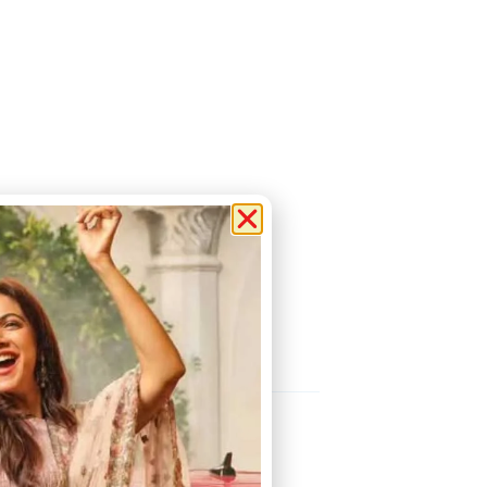
 Posts
കല്ലമ്പലത്ത് നിരോധിത
പുകയില ഉത്പന്നങ്ങൾ
പിടികൂടി.