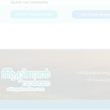
Join our community
Join our Telegram Channel
Join Facebook gro
info@asiavision
+91 9446 03