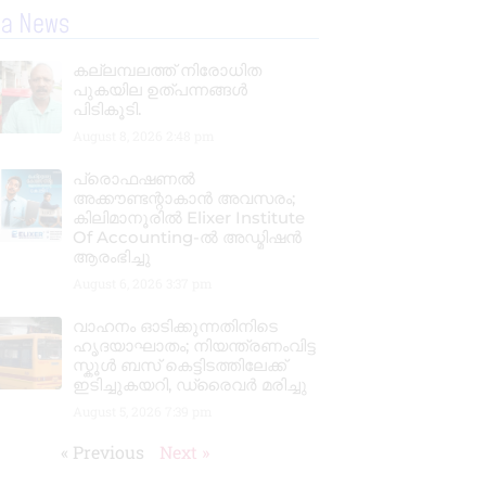
la News
കല്ലമ്പലത്ത് നിരോധിത
പുകയില ഉത്പന്നങ്ങൾ
പിടികൂടി.
August 8, 2026
2:48 pm
പ്രൊഫഷണൽ
അക്കൗണ്ടന്റാകാൻ അവസരം;
കിലിമാനൂരിൽ Elixer Institute
Of Accounting-ൽ അഡ്മിഷൻ
ആരംഭിച്ചു
August 6, 2026
3:37 pm
വാഹനം ഓടിക്കുന്നതിനിടെ
ഹൃദയാഘാതം; നിയന്ത്രണംവിട്ട
സ്കൂൾ ബസ് കെട്ടിടത്തിലേക്ക്
ഇടിച്ചുകയറി, ഡ്രൈവർ മരിച്ചു
August 5, 2026
7:39 pm
« Previous
Next »