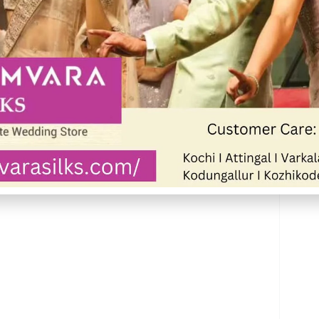
്ങൾ ഒരുക്കി കുട്ടികൾക്ക് വളരെയധികം
ളാണ് ക്യാമ്പിൽ നൽകിയത് രണ്ടാം ദിനം
ഷ്യത്തിൽ സ്പെഷ്യലിസ്റ്റ് അധ്യാപകരായ
ലോഷൻ നിർമ്മാണം പരിശീലനം നൽകി.
ക്കളും അധ്യാപകരും ചേർന്ന് ജൈവവൈവിധ്യ
്ത കുട്ടികൾക്കുള്ള സർട്ടിഫിക്കറ്റും മെഡലും
 എം ജയശ്രീ, സി ആർ സി കോർഡിനേറ്റർ
ടിഫിക്കറ്റ് വിതരണം ചെയ്തു.