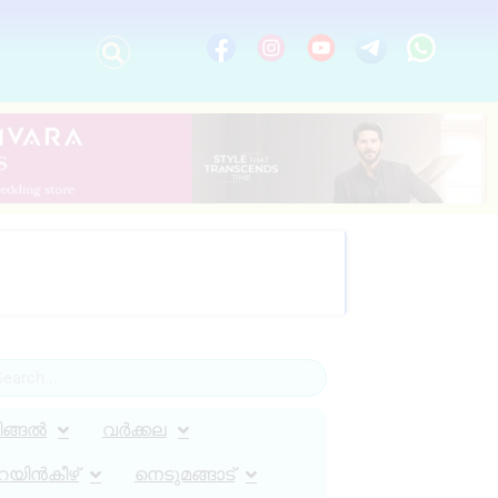
ിങ്ങൽ
വർക്കല
റയിൻകീഴ്
നെടുമങ്ങാട്