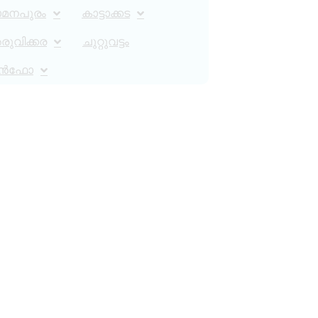
ാമനപുരം
കാട്ടാക്കട
ുവിക്കര
ചുറ്റുവട്ടം
ൻഫോ