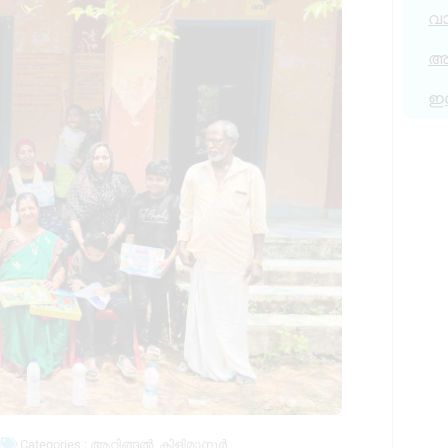
വ
അര
ഇ
M
Categories :
ആറ്റിങ്ങൽ
,
കിളിമാനൂർ