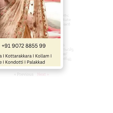
August 8, 2026
2:48 pm
പ്രൊഫഷണൽ
അക്കൗണ്ടന്റാകാൻ അവസരം;
കിലിമാനൂരിൽ Elixer Institute
Of Accounting-ൽ അഡ്മിഷൻ
ആരംഭിച്ചു
August 6, 2026
3:37 pm
വാഹനം ഓടിക്കുന്നതിനിടെ
ഹൃദയാഘാതം; നിയന്ത്രണംവിട്ട
സ്കൂൾ ബസ് കെട്ടിടത്തിലേക്ക്
ഇടിച്ചുകയറി, ഡ്രൈവർ മരിച്ചു
August 5, 2026
7:39 pm
« Previous
Next »