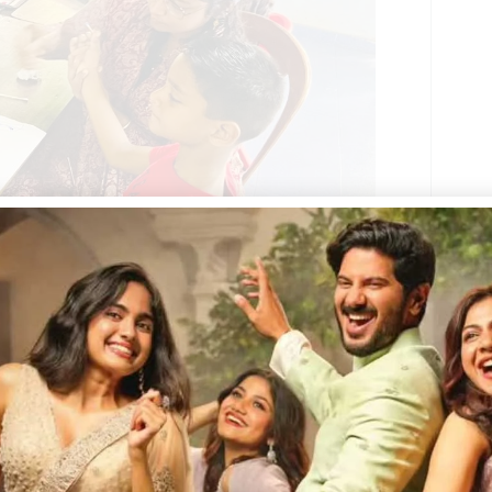
More
റുകളിൽ കലാകായിക നൈപുണി