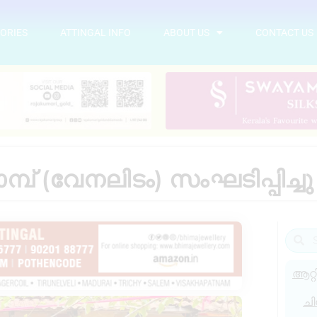
ORIES
ATTINGAL INFO
ABOUT US
CONTACT US
പ് (വേനലിടം) സംഘടിപ്പിച്ചു
ആറ്റ
ചി