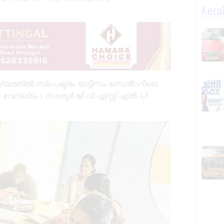
Kera
യത്തിൽ സ്പെക്ട്രം ഓട്ടിസം സെൻ്ററിലെ
 ( വേനലിടം) നഗരൂർ ജി വി എസ്സ് എൽ പി