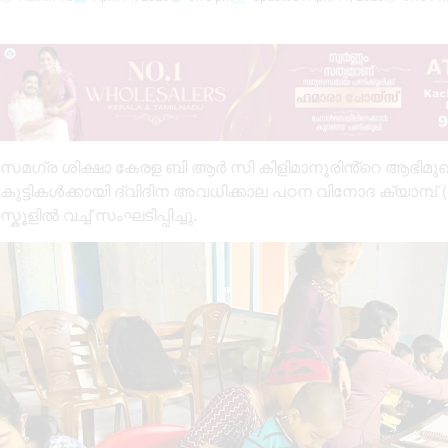
സമഗ്ര ശിക്ഷാ കേരള ബി ആർ സി കിളിമാനൂരിൻ്റെ ആഭിമുഖ്
കുട്ടികൾക്കായി ദ്വിദിന അവധിക്കാല പഠന വിനോദ ക്യാമ്പ്
സ്കൂളിൽ വച്ച് സംഘടിപ്പിച്ചു.