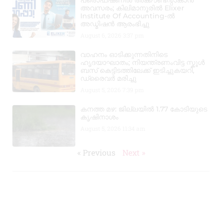
പ്രൊഫഷണൽ അക്കൗണ്ടന്റാകാൻ
അവസരം; കിലിമാനൂരിൽ Elixer
Institute Of Accounting-ൽ
അഡ്മിഷൻ ആരംഭിച്ചു
August 6, 2026
3:37 pm
വാഹനം ഓടിക്കുന്നതിനിടെ
ഹൃദയാഘാതം; നിയന്ത്രണംവിട്ട സ്കൂൾ
ബസ് കെട്ടിടത്തിലേക്ക് ഇടിച്ചുകയറി,
ഡ്രൈവർ മരിച്ചു
August 5, 2026
7:39 pm
കനത്ത മഴ: ജില്ലയിൽ 1.77 കോടിയുടെ
കൃഷിനാശം
August 5, 2026
11:34 am
« Previous
Next »