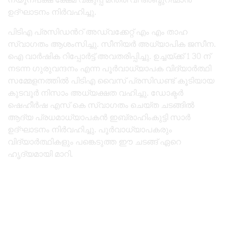
ഉദ്ഘാടനം നിർവഹിച്ചു.
പിടിഎ പ്രസിഡൻറ് അഡ്വക്കേറ്റ് എം എം താഹ
സ്വാഗതം ആശംസിച്ചു. സീനിയർ അധ്യാപിക ജസീന.
ഐ വാർഷിക റിപ്പോർട്ട് അവതരിപ്പിച്ചു. ഉച്ചയ്ക്ക് 1 30 ന്
നടന്ന ഗുരുവന്ദനം എന്ന പൂർവാധ്യാപക വിദ്യാർത്ഥി
സമ്മേളനത്തിൽ പിടിഎ വൈസ് പ്രസിഡണ്ട് കൂടിയായ
കുടവൂർ നിസാം അധ്യക്ഷത വഹിച്ചു. ഡോക്ടർ
ഷെഹീർഷ എസ് കെ സ്വാഗതം ചെയ്ത ചടങ്ങിൽ
ആദ്യ പ്രധമാധ്യാപകൻ ഇബ്രാഹിംകുട്ടി സാർ
ഉദ്ഘാടനം നിർവഹിച്ചു. പൂർവാധ്യാപകരും
വിദ്യാർത്ഥികളും പങ്കെടുത്ത ഈ ചടങ്ങ് ഏറെ
ഹൃദ്യമായി മാറി.