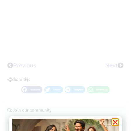
Previous
Next
Share this
Facebook
Twitter
Telegram
WhatsApp
Join our community
Join our Telegram Channel