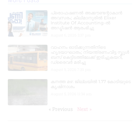
More Posts
പ്രൊഫഷണൽ അക്കൗണ്ടന്റാകാൻ
അവസരം; കിലിമാനൂരിൽ Elixer
Institute Of Accounting-ൽ
അഡ്മിഷൻ ആരംഭിച്ചു
August 6, 2026
3:37 pm
വാഹനം ഓടിക്കുന്നതിനിടെ
ഹൃദയാഘാതം; നിയന്ത്രണംവിട്ട സ്കൂൾ
ബസ് കെട്ടിടത്തിലേക്ക് ഇടിച്ചുകയറി,
ഡ്രൈവർ മരിച്ചു
August 5, 2026
7:39 pm
കനത്ത മഴ: ജില്ലയിൽ 1.77 കോടിയുടെ
കൃഷിനാശം
August 5, 2026
11:34 am
« Previous
Next »