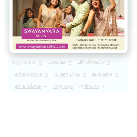
Join Facebook group
Join WhatsApp Community
ആറ്റിങ്ങൽ
വർക്കല
ചിറയിൻകീഴ്
നെടുമങ്ങാട്
വാമനപുരം
കാട്ടാക്കട
അരുവിക്കര
ചുറ്റുവട്ടം
ഇൻഫോ