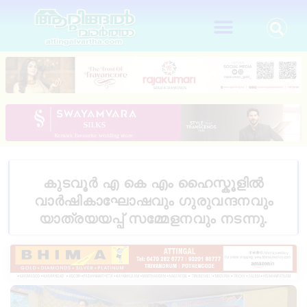
കുടവൂർ എ കെ എം ഹൈസ്കൂളിൽ
വാർഷികാഘോഷവും ഗുരുവന്ദനവും
യാത്രയയപ്പ് സമ്മേളനവും നടന്നു.