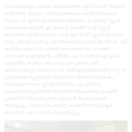
നാവായിക്കുളം ഗ്രാമപഞ്ചായത്ത് പ്രസിഡൻറ് ബേബി
രവീന്ദ്രൻ ,ജില്ലാ പഞ്ചായത്തംഗം ശ്രീമതി ബേബി
സുധാ. ടി എന്നിവർ സമ്മാനവിതരണം ചെയ്തു. സ്കൂൾ
രക്ഷാധികാരി ശ്രീ എം കാസിം കുഞ്ഞ് സർ സ്കൂൾ
മാനേജർ സിദ്ദീഖ് കാസിം സർ എന്നിവർ സ്കൂൾ വികസന
നയ പ്രഖ്യാപനവും കായികാധ്യാപകൻ അൻസർ . ബി
കായിക വികസന പദ്ധതി അവതരണവും നടത്തി.
നാവായി കുളത്തിന്റെ ചരിത്രം എന്ന ചരിത്ര പുസ്തകം
എഴുതിയ കവിയും അധ്യാപകനുമായ ശ്രീ
ഓരനെല്ലൂർ ബാബു സാർ വിശിഷ്ടാതിഥിയായിരുന്നു. 34
വർഷത്തെ സ്തുത്യർഹമായ സേവനത്തിനുശേഷം
വിരമിക്കുന്ന ഹെഡ്മിസ്ട്രസ് നിസ എ എസ് നു
ബഹുമാനപ്പെട്ട മന്ത്രി ആദരവ് നൽകുകയും ചെയ്ത
ചടങ്ങിൽ നിരവധി പൗര പ്രമുഖർ ആശംസകൾ
അർപ്പിച്ചു. പ്രോഗ്രാം കമ്മിറ്റി കൺവീനർ ഡോക്ടർ
ഫൈസി. എസ് നന്ദി പ്രകാശിപ്പിച്ചു.