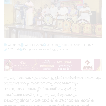
Admin YS
April 11, 2025
3:26 pm
Updated : April 11, 2025
3:29 PM
Categories :
നാവായ്ക്കുളം
,
വർക്കല
കുടവൂർ എ കെ എം ഹൈസ്കൂളിൽ വാർഷികാഘോഷവും
ഗുരുവന്ദനവും യാത്രയയപ്പ് സമ്മേളനവും
നടന്നു.അഡ്വക്കേറ്റ് വി ജോയ് എംഎൽഎ
അധ്യക്ഷനായിരുന്നു. കുടവൂർ എകെഎം
ഹൈസ്കൂളിലെ 46 മത് വാർഷിക ആഘോഷം കായിക
ന്യൂനപക്ഷ ക്ഷേമ വകുപ്പ് മന്ത്രി വി അബ്ദുറഹ്മാൻ