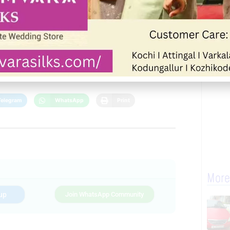
Next
Telegram
WhatsApp
Print
More
up
Join WhatsApp Community