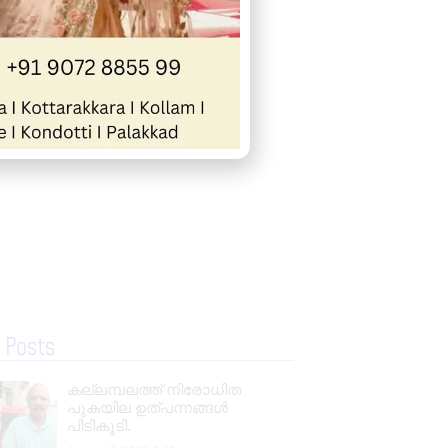
 Posts
കല്ലമ്പലത്ത് നിരോധിത
പുകയില ഉത്പന്നങ്ങൾ
പിടികൂടി.