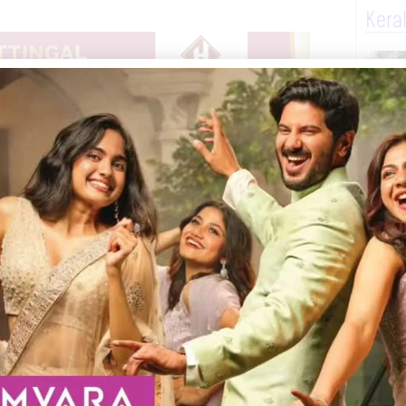
Kera
് എന്ന സ്ഥാപനത്തിന്റെ നേതൃത്വത്തിൽ
ഓഗസ്റ്റ് 3, 4 തീയതികളിൽ ആറ്റിങ്ങൽ മീഡിയ
ളത്തിലെ പ്രഗൽഭനായ അഭിനയ പരിശീലകനും
ിശീലനക്കളരി നയിക്കുന്നത്.
ള പരിശീലനവും രണ്ടു ദിവസത്തെ ക്യാമ്പിൽ
ണ്ട നമ്പർ