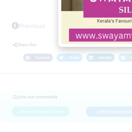
Previous
Share this
Facebook
Twitter
LinkedIn
Join our community
Join our Telegram Channel
Join Facebook gro