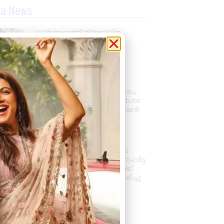
la News
കല്ലമ്പലത്ത് നിരോധിത
പുകയില ഉത്പന്നങ്ങൾ
പിടികൂടി.
August 8, 2026
2:48 pm
പ്രൊഫഷണൽ
അക്കൗണ്ടന്റാകാൻ അവസരം;
കിലിമാനൂരിൽ Elixer Institute
Of Accounting-ൽ അഡ്മിഷൻ
ആരംഭിച്ചു
August 6, 2026
3:37 pm
വാഹനം ഓടിക്കുന്നതിനിടെ
ഹൃദയാഘാതം; നിയന്ത്രണംവിട്ട
സ്കൂൾ ബസ് കെട്ടിടത്തിലേക്ക്
ഇടിച്ചുകയറി, ഡ്രൈവർ മരിച്ചു
August 5, 2026
7:39 pm
« Previous
Next »