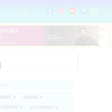
ു
ിങ്ങൽ
വർക്കല
റയിൻകീഴ്
നെടുമങ്ങാട്