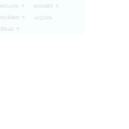
ാമനപുരം
കാട്ടാക്കട
ുവിക്കര
ചുറ്റുവട്ടം
ൻഫോ