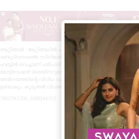
ആറ്റിങ്ങൽ : ആറ്റിങ്ങലിൽ പുതുതായി ആരംഭിച്ച മീഡിയ ഹബ
രണ്ടുദിവസത്തെ സിനിമാഭിനയ പരിശീലനക്കളരി നടത്തുന്നു. 
ഹബ്ബിൽ വെച്ചാണ് പരിപാടി സംഘടിപ്പിച്ചിട്ടുള്ളത്. കേര
മോട്ടിവേഷൻ ട്രെയിനറുമായ ജെറി വർഗീസ് ആണ് അഭിനയ പര
അഭിനയത്തിന്റെ വിവിധ വശങ്ങളും ക്യാമറയ്ക്ക് മുന്നിലുള്
ഉണ്ടാകും. കൂടുതൽ വിവരങ്ങൾക്കും രജിസ്ട്രേഷനും വിളിക്കേ
7902342300, 9188344355