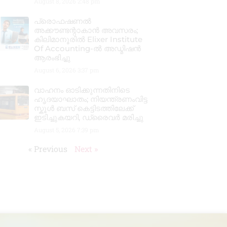
August 8, 2026
2:48 pm
പ്രൊഫഷണൽ
അക്കൗണ്ടന്റാകാൻ അവസരം;
കിലിമാനൂരിൽ Elixer Institute
Of Accounting-ൽ അഡ്മിഷൻ
ആരംഭിച്ചു
August 6, 2026
3:37 pm
വാഹനം ഓടിക്കുന്നതിനിടെ
ഹൃദയാഘാതം; നിയന്ത്രണംവിട്ട
സ്കൂൾ ബസ് കെട്ടിടത്തിലേക്ക്
ഇടിച്ചുകയറി, ഡ്രൈവർ മരിച്ചു
August 5, 2026
7:39 pm
« Previous
Next »