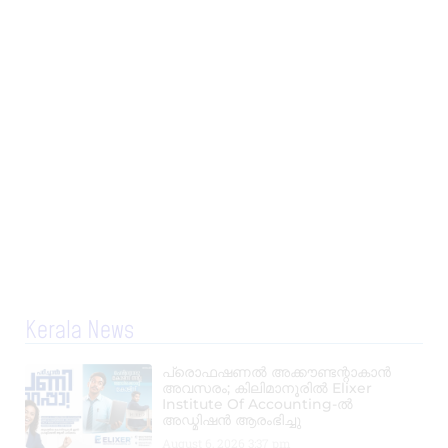
Kerala News
പ്രൊഫഷണൽ അക്കൗണ്ടന്റാകാൻ
അവസരം; കിലിമാനൂരിൽ Elixer
Institute Of Accounting-ൽ
അഡ്മിഷൻ ആരംഭിച്ചു
August 6, 2026
3:37 pm