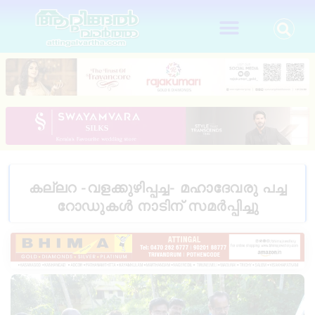
കല്ലറ -വളക്കുഴിപ്പച്ച- മഹാദേവരു പച്ച
റോഡുകൾ നാടിന് സമർപ്പിച്ചു