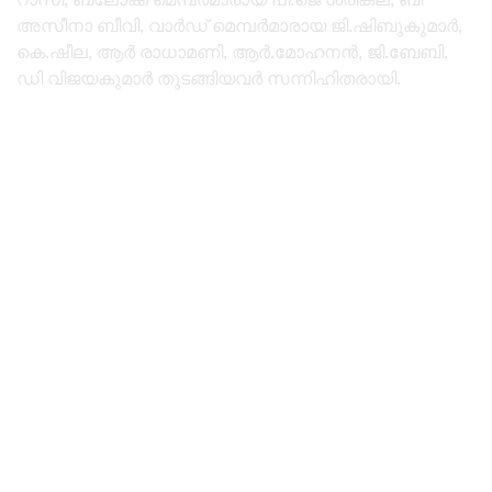
അസീനാ ബീവി, വാർഡ് മെമ്പർമാരായ ജി.ഷിബുകുമാർ,
കെ.ഷീല, ആർ രാധാമണി, ആർ.മോഹനൻ, ജി.ബേബി,
ഡി വിജയകുമാർ തുടങ്ങിയവര്‍ സന്നിഹിതരായി.