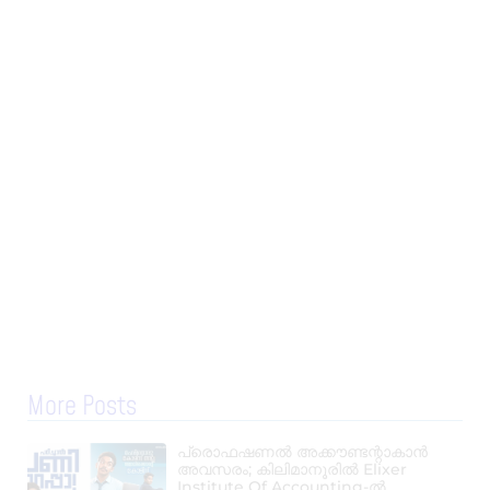
More Posts
പ്രൊഫഷണൽ അക്കൗണ്ടന്റാകാൻ
അവസരം; കിലിമാനൂരിൽ Elixer
Institute Of Accounting-ൽ