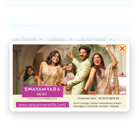
ആറ്റിങ്ങൽ
വർക്കല
ചിറയിൻകീഴ്
നെടുമങ്ങാട്
വാമനപുരം
കാട്ടാക്കട
അരുവിക്കര
ചുറ്റുവട്ടം
ഇൻഫോ