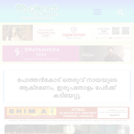
പോത്തൻകോട് തെരുവ് നായയുടെ
ആക്രമണം, ഇരുപതോളം പേർക്ക്
കടിയേറ്റു.