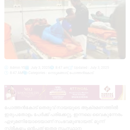
Admin YS
July 3, 2025
8:47 am
Updated : July 3, 2025
8:47 AM
Categories :
നെടുമങ്ങാട്
,
പോത്തൻകോട്
പോത്തൻകോട് തെരുവ് നായയുടെ ആക്രമണത്തിൽ
ഇരുപതോളം പേർക്ക് പരിക്കേറ്റു. ഇന്നലെ വൈകുന്നേരം
ഏഴുമണിയോടെയാണ് സംഭവമുണ്ടായത്. മൂന്ന്
സ്ത്രീകളും ഒൻപത് ഇതര സംസ്ഥാന