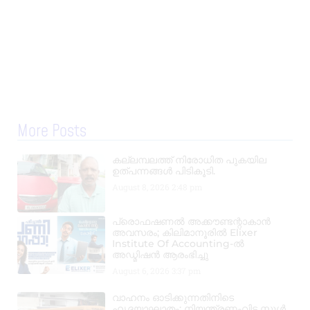
More Posts
കല്ലമ്പലത്ത് നിരോധിത പുകയില
ഉത്പന്നങ്ങൾ പിടികൂടി.
August 8, 2026
2:48 pm
പ്രൊഫഷണൽ അക്കൗണ്ടന്റാകാൻ
അവസരം; കിലിമാനൂരിൽ Elixer
Institute Of Accounting-ൽ
അഡ്മിഷൻ ആരംഭിച്ചു
August 6, 2026
3:37 pm
വാഹനം ഓടിക്കുന്നതിനിടെ
ഹൃദയാഘാതം; നിയന്ത്രണംവിട്ട സ്കൂൾ