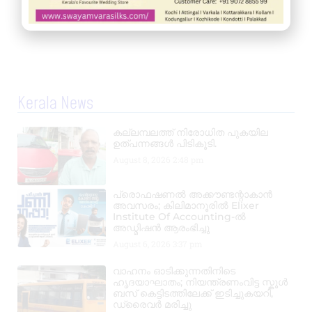
Kerala News
കല്ലമ്പലത്ത് നിരോധിത പുകയില
ഉത്പന്നങ്ങൾ പിടികൂടി.
August 8, 2026
2:48 pm
പ്രൊഫഷണൽ അക്കൗണ്ടന്റാകാൻ
അവസരം; കിലിമാനൂരിൽ Elixer
Institute Of Accounting-ൽ
അഡ്മിഷൻ ആരംഭിച്ചു
August 6, 2026
3:37 pm
വാഹനം ഓടിക്കുന്നതിനിടെ
ഹൃദയാഘാതം; നിയന്ത്രണംവിട്ട സ്കൂൾ
ബസ് കെട്ടിടത്തിലേക്ക് ഇടിച്ചുകയറി,
ഡ്രൈവർ മരിച്ചു