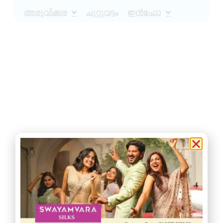
അരുവിക്കര
ചുറ്റുവട്ടം
ഇൻഫോ