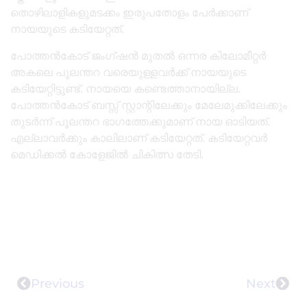
തൊഴിലാളികളുമടക്കം ഇരുപതോളം പേർക്കാണ്
നായയുടെ കടിയേറ്റത്.
പോത്തൻകോട് ജംഗ്ഷൻ മുതൽ ഒന്നര കിലോമീറ്റർ
അകലെ പൂലന്തറ വരെയുള്ളവർക്ക് നായയുടെ
കടിയേറ്റിട്ടുണ്ട്. നായയെ കണ്ടെത്താനായില്ല.
പോത്തൻകോട് ബസ്സ് സ്റ്റാന്റിലേക്കും മേലേമുക്കിലേക്കും
തുടർന്ന് പൂലന്തറ ഭാഗത്തേക്കുമാണ് നായ ഓടിയത്.
എല്ലാവർക്കും കാലിലാണ് കടിയേറ്റത്. കടിയേറ്റവർ
മെഡിക്കൽ കോളേജിൽ ചികിത്സ തേടി.
Previous
Next