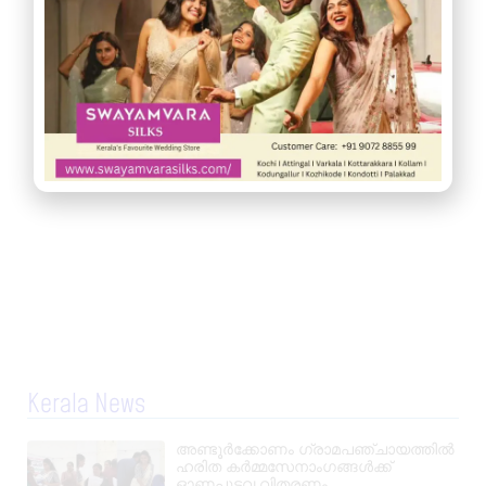
Kerala News
അണ്ടൂർക്കോണം ഗ്രാമപഞ്ചായത്തിൽ
ഹരിത കർമ്മസേനാംഗങ്ങൾക്ക്
ഓണപുടവ വിതരണം