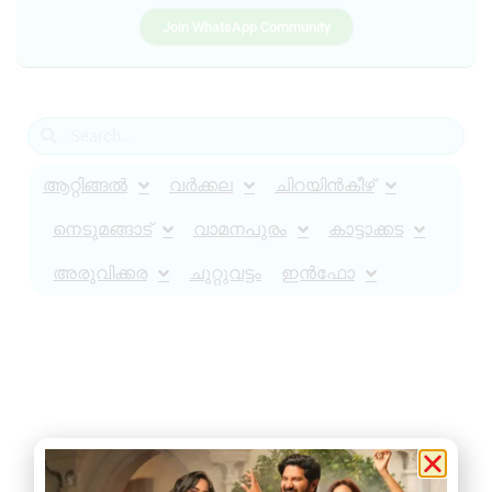
Join WhatsApp Community
ആറ്റിങ്ങൽ
വർക്കല
ചിറയിൻകീഴ്
നെടുമങ്ങാട്
വാമനപുരം
കാട്ടാക്കട
അരുവിക്കര
ചുറ്റുവട്ടം
ഇൻഫോ