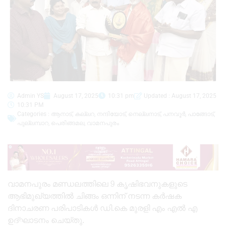
Admin YS
August 17, 2025
10:31 pm
Updated : August 17, 2025
10:31 PM
Categories :
ആനാട്
,
കല്ലറ
,
നന്ദിയോട്
,
നെല്ലനാട്
,
പനവൂർ
,
പാങ്ങോട്
,
പുല്ലമ്പാറ
,
പെരിങ്ങമല
,
വാമനപുരം
വാമനപുരം മണ്ഡലത്തിലെ 9 കൃഷിഭവനുകളുടെ
ആഭിമുഖ്യത്തിൽ ചിങ്ങം ഒന്നിന് നടന്ന കർഷക
ദിനാചരണ പരിപാടികൾ ഡി.കെ മുരളി എം എൽ എ
ഉദ്ഘാടനം ചെയ്തു.