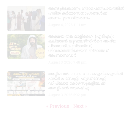
അണ്ടൂർക്കോണം ഗ്രാമപഞ്ചായത്തിൽ
ഹരിത കർമ്മസേനാംഗങ്ങൾക്ക്
ഓണപുടവ വിതരണം
August 4, 2026
11:11 am
അക്ഷയ തങ്ക മാളിഗൈ’ (എടിഎം):
കല്യാണ്‍ ജുവലേഴ്‌സിന്‍റെ ആദ്യ
പ്രാദേശിക ബ്രാന്‍ഡ്,
ശിവകാര്‍ത്തികേയന്‍ ബ്രാന്‍ഡ്
അംബാസഡര്‍
August 3, 2026
7:48 pm
ആറ്റിങ്ങൽ, ചാക്ക ഗവ. ഐ.ടി.ഐയിൽ
ഫയർ & സേഫ്റ്റി, ഫുഡ് സേഫ്റ്റി
ഡിപ്ലോമ കോഴ്‌സുകളിലേക്ക്
അഡ്മിഷൻ ആരംഭിച്ചു
August 3, 2026
5:02 pm
« Previous
Next »