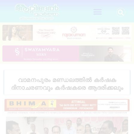
വാമനപുരം മണ്ഡലത്തിൽ കർഷക
ദിനാചരണവും കർഷകരെ ആദരിക്കലും