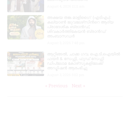
August 4, 2026
11:11 am
അക്ഷയ തങ്ക മാളിഗൈ’ (എടിഎം):
കല്യാണ്‍ ജുവലേഴ്‌സിന്‍റെ ആദ്യ
പ്രാദേശിക ബ്രാന്‍ഡ്,
ശിവകാര്‍ത്തികേയന്‍ ബ്രാന്‍ഡ്
അംബാസഡര്‍
August 3, 2026
7:48 pm
ആറ്റിങ്ങൽ, ചാക്ക ഗവ. ഐ.ടി.ഐയിൽ
ഫയർ & സേഫ്റ്റി, ഫുഡ് സേഫ്റ്റി
ഡിപ്ലോമ കോഴ്‌സുകളിലേക്ക്
അഡ്മിഷൻ ആരംഭിച്ചു
August 3, 2026
5:02 pm
« Previous
Next »