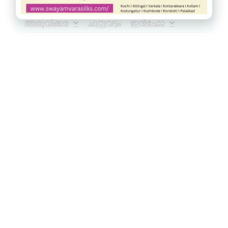
നെടുമങ്ങാട്
വാമനപുരം
കാട്ടാക്കട
അരുവിക്കര
ചുറ്റുവട്ടം
ഇൻഫോ