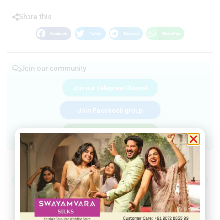
Share this
Facebook
Twitter
Telegram
WhatsApp
Join our community
Join our Telegram Channel
Join Facebook group
Join WhatsApp Community
ആറ്റിങ്ങൽ
വർക്കല
ചിറയിൻകീഴ്