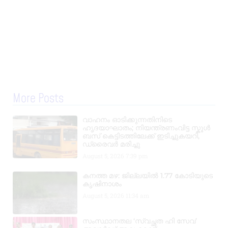
More Posts
വാഹനം ഓടിക്കുന്നതിനിടെ
ഹൃദയാഘാതം; നിയന്ത്രണംവിട്ട സ്കൂൾ
ബസ് കെട്ടിടത്തിലേക്ക് ഇടിച്ചുകയറി,
ഡ്രൈവർ മരിച്ചു
August 5, 2026
7:39 pm
കനത്ത മഴ: ജില്ലയിൽ 1.77 കോടിയുടെ
കൃഷിനാശം
August 5, 2026
11:34 am
സംസ്ഥാനതല ‘സ്വച്ഛത ഹി സേവ’