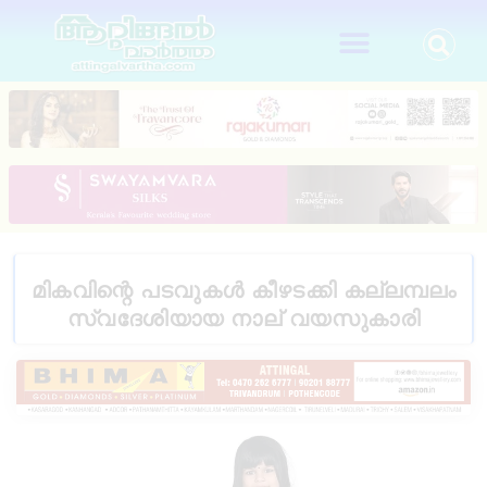
മികവിന്റെ പടവുകൾ കീഴടക്കി കല്ലമ്പലം
സ്വദേശിയായ നാല് വയസുകാരി