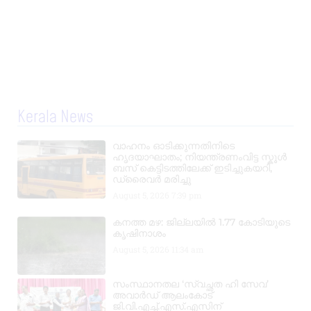
Kerala News
വാഹനം ഓടിക്കുന്നതിനിടെ
ഹൃദയാഘാതം; നിയന്ത്രണംവിട്ട സ്കൂൾ
ബസ് കെട്ടിടത്തിലേക്ക് ഇടിച്ചുകയറി,
ഡ്രൈവർ മരിച്ചു
August 5, 2026
7:39 pm
കനത്ത മഴ: ജില്ലയിൽ 1.77 കോടിയുടെ
കൃഷിനാശം
August 5, 2026
11:34 am
സംസ്ഥാനതല ‘സ്വച്ഛത ഹി സേവ’
അവാർഡ് ആലംകോട്
ജി.വി.എച്ച്.എസ്.എസിന്