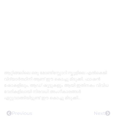
ആറ്റിങ്ങലിലെ ഒരു മോണ്ടിസ്സോറി സ്കൂളിലെ എൽകെജി
വിദ്യാർത്ഥിനി ആണ് ഈ കൊച്ചു മിടുക്കി. ഫാഷൻ
ഷോകളിലും, ആഡ് ഷൂട്ടുകളും ആയി ഇതിനകം വിവിധ
വേദികളിലായി നിരവധി അംഗീകാരങ്ങൾ
ഏറ്റുവാങ്ങിയിട്ടുണ്ട് ഈ കൊച്ചു മിടുക്കി..
Previous
Next