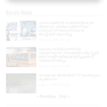
Kerala News
പ്രൊഫഷണൽ അക്കൗണ്ടന്റാകാൻ
അവസരം; കിലിമാനൂരിൽ Elixer
Institute Of Accounting-ൽ
അഡ്മിഷൻ ആരംഭിച്ചു
August 6, 2026
3:37 pm
വാഹനം ഓടിക്കുന്നതിനിടെ
ഹൃദയാഘാതം; നിയന്ത്രണംവിട്ട സ്കൂൾ
ബസ് കെട്ടിടത്തിലേക്ക് ഇടിച്ചുകയറി,
ഡ്രൈവർ മരിച്ചു
August 5, 2026
7:39 pm
കനത്ത മഴ: ജില്ലയിൽ 1.77 കോടിയുടെ
കൃഷിനാശം
August 5, 2026
11:34 am
« Previous
Next »