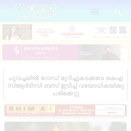
പൂവച്ചലിൽ റോ​ഡ് മു​റി​ച്ചു​ക​ട​ക്ക​വേ കെ​എ​
സ്ആ​ർ​ടി​സി ബ​സ് ഇ​ടി​ച്ച് വ​യോ​ധി​ക​യ്ക്കു
പ​രി​ക്കേ​റ്റു