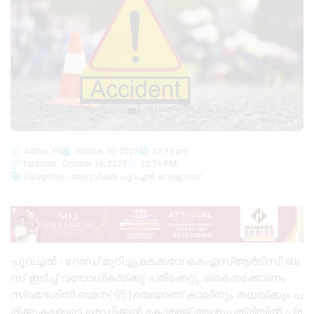
Admin YS
October 30, 2025
12:35 pm
Updated : October 30, 2025
12:36 PM
Categories :
അരുവിക്കര
,
പൂവച്ചൽ
,
വെള്ളനാട്
പൂവച്ചൽ : റോ​ഡ് മു​റി​ച്ചു​ക​ട​ക്ക​വേ കെ​എ​സ്ആ​ർ​ടിസി ബ​
സ് ഇ​ടി​ച്ച് വ​യോ​ധി​ക​യ്ക്കു പ​രി​ക്കേ​റ്റു. കൈത​ക്കോ​ണം
സ്വ​ദേ​ശി​നി ഓ​മ​ന(65)​യെ​യാ​ണ് കാലി​നും ത​ല​യ്ക്കും പ​
രി​ക്കു​ക​ളോ​ടെ മെ​ഡി​ക്ക​ൽ കോ​ളേ​ജ് ആ​ശു​പ​ത്രി​യി​ൽ പ്ര​