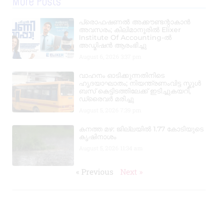
More Posts
പ്രൊഫഷണൽ അക്കൗണ്ടന്റാകാൻ
അവസരം; കിലിമാനൂരിൽ Elixer
Institute Of Accounting-ൽ
അഡ്മിഷൻ ആരംഭിച്ചു
August 6, 2026
3:37 pm
വാഹനം ഓടിക്കുന്നതിനിടെ
ഹൃദയാഘാതം; നിയന്ത്രണംവിട്ട സ്കൂൾ
ബസ് കെട്ടിടത്തിലേക്ക് ഇടിച്ചുകയറി,
ഡ്രൈവർ മരിച്ചു
August 5, 2026
7:39 pm
കനത്ത മഴ: ജില്ലയിൽ 1.77 കോടിയുടെ
കൃഷിനാശം
August 5, 2026
11:34 am
« Previous
Next »