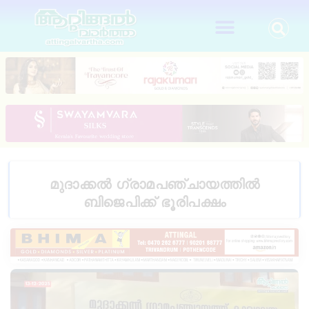
മുദാക്കൽ ഗ്രാമപഞ്ചായത്തിൽ
ബിജെപിക്ക് ഭൂരിപക്ഷം