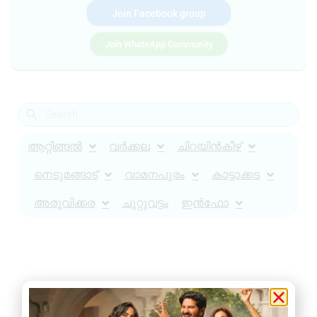
Join Facebook group
Join WhatsApp Community
ആറ്റിങ്ങൽ
വർക്കല
ചിറയിൻകീഴ്
നെടുമങ്ങാട്
വാമനപുരം
കാട്ടാക്കട
അരുവിക്കര
ചുറ്റുവട്ടം
ഇൻഫോ