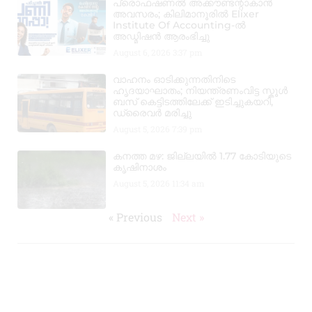
പ്രൊഫഷണൽ അക്കൗണ്ടന്റാകാൻ
അവസരം; കിലിമാനൂരിൽ Elixer
Institute Of Accounting-ൽ
അഡ്മിഷൻ ആരംഭിച്ചു
August 6, 2026
3:37 pm
വാഹനം ഓടിക്കുന്നതിനിടെ
ഹൃദയാഘാതം; നിയന്ത്രണംവിട്ട സ്കൂൾ
ബസ് കെട്ടിടത്തിലേക്ക് ഇടിച്ചുകയറി,
ഡ്രൈവർ മരിച്ചു
August 5, 2026
7:39 pm
കനത്ത മഴ: ജില്ലയിൽ 1.77 കോടിയുടെ
കൃഷിനാശം
August 5, 2026
11:34 am
« Previous
Next »