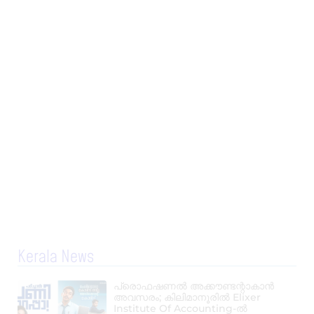
Kerala News
പ്രൊഫഷണൽ അക്കൗണ്ടന്റാകാൻ
അവസരം; കിലിമാനൂരിൽ Elixer
Institute Of Accounting-ൽ