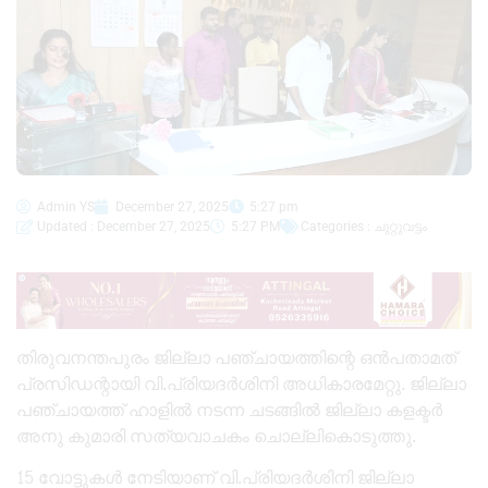
Admin YS
December 27, 2025
5:27 pm
Updated : December 27, 2025
5:27 PM
Categories :
ചുറ്റുവട്ടം
തിരുവനന്തപുരം ജില്ലാ പഞ്ചായത്തിന്റെ ഒൻപതാമത്
പ്രസിഡന്റായി വി.പ്രിയദർശിനി അധികാരമേറ്റു. ജില്ലാ
പഞ്ചായത്ത് ഹാളിൽ നടന്ന ചടങ്ങിൽ ജില്ലാ കളക്ടർ
അനു കുമാരി സത്യവാചകം ചൊല്ലികൊടുത്തു.
15 വോട്ടുകൾ നേടിയാണ് വി.പ്രിയദർശിനി ജില്ലാ