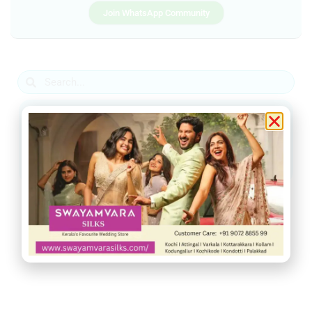
Join WhatsApp Community
ആറ്റിങ്ങൽ
വർക്കല
ചിറയിൻകീഴ്
നെടുമങ്ങാട്
വാമനപുരം
കാട്ടാക്കട
അരുവിക്കര
ചുറ്റുവട്ടം
ഇൻഫോ