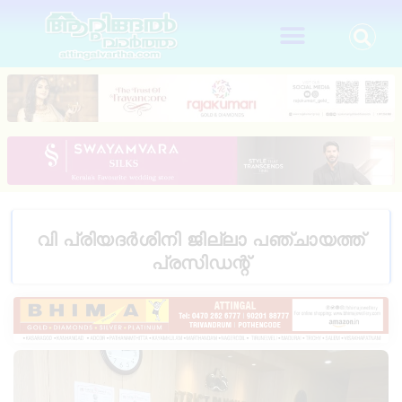
വി പ്രിയദർശിനി ജില്ലാ പഞ്ചായത്ത്‌
പ്രസിഡന്റ്