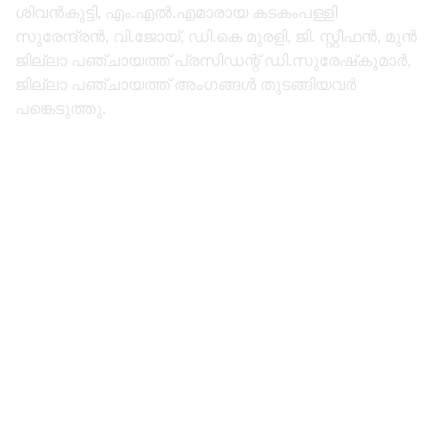
ശിവൻകുട്ടി, എം.എൽ.എമാരായ കടകംപള്ളി
സുരേന്ദ്രൻ, വി.ജോയ്, ഡി.കെ മുരളി, ജി. സ്റ്റീഫൻ, മുൻ
ജില്ലാ പഞ്ചായത്ത് പ്രസിഡന്റ് ഡി.സുരേഷ്‌കുമാർ,
ജില്ലാ പഞ്ചായത്ത്‌ അംഗങ്ങൾ തുടങ്ങിയവർ
പങ്കെടുത്തു.