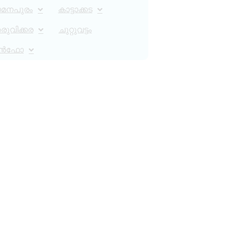
ാമനപുരം
കാട്ടാക്കട
ുവിക്കര
ചുറ്റുവട്ടം
ൻഫോ