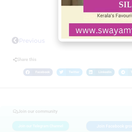
Previous
Share this
Facebook
Twitter
LinkedIn
Join our community
Join our Telegram Channel
Join Facebook gro