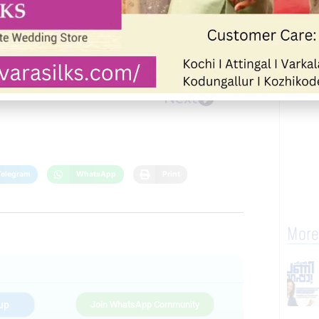
Next
Telegram
WhatsApp
Print
More
up
Join WhatsApp Community