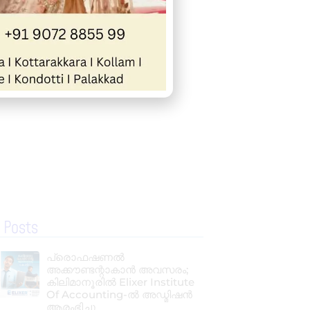
 Posts
പ്രൊഫഷണൽ
അക്കൗണ്ടന്റാകാൻ അവസരം;
കിലിമാനൂരിൽ Elixer Institute
Of Accounting-ൽ അഡ്മിഷൻ
ആരംഭിച്ചു