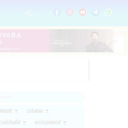
ിങ്ങൽ
വർക്കല
റയിൻകീഴ്
നെടുമങ്ങാട്