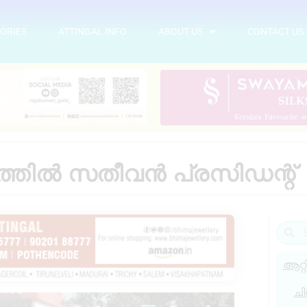
ORIES
ATTINGAL INFO
ABOUT US
CONTACT US
ത്തിൽ സതീവൻ പ്രസിഡന്റ്‌
ആറ്റ
ചി