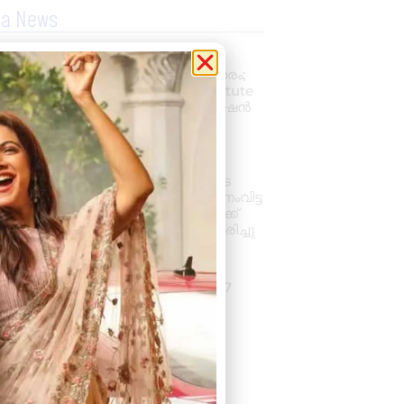
la News
പ്രൊഫഷണൽ
അക്കൗണ്ടന്റാകാൻ അവസരം;
കിലിമാനൂരിൽ Elixer Institute
Of Accounting-ൽ അഡ്മിഷൻ
ആരംഭിച്ചു
August 6, 2026
3:37 pm
വാഹനം ഓടിക്കുന്നതിനിടെ
ഹൃദയാഘാതം; നിയന്ത്രണംവിട്ട
സ്കൂൾ ബസ് കെട്ടിടത്തിലേക്ക്
ഇടിച്ചുകയറി, ഡ്രൈവർ മരിച്ചു
August 5, 2026
7:39 pm
കനത്ത മഴ: ജില്ലയിൽ 1.77
കോടിയുടെ കൃഷിനാശം
August 5, 2026
11:34 am
« Previous
Next »