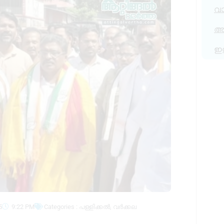
വ
അര
ഇ
5
9:22 PM
Categories :
പള്ളിക്കൽ
,
വർക്കല