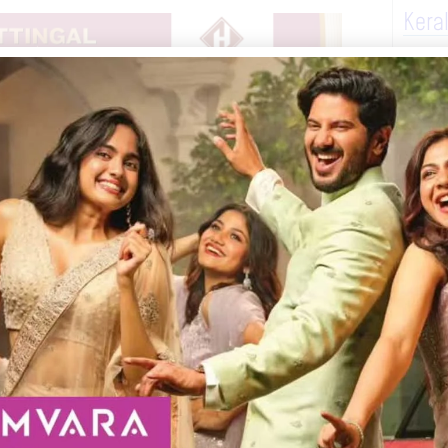
Kera
ന്റ്‌. മൂന്നാം വാർഡ് മൂതലയിൽ നിന്ന്
്റെ പിന്തുണയോടെ യു ഡി എഫ് അധികാരത്തിൽ
 വാർഡുകൾ ഉള്ള പഞ്ചായത്തിൽ
, ബിജെപി 1, രണ്ട് സ്വതന്ത്ര
 മുജീബ് ആദ്യമേ തന്നെ യു ഡി എഫിന് പിന്തുണ
ന്നു. സതീവൻ യു ഡി എഫിനെ
കയും ചെയ്തു. അങ്ങനെ ആദ്യത്തെ ആറ്
 തുടർന്നുള്ള യു ഡി എഫ് പ്രതിനിധികളിൽ
.