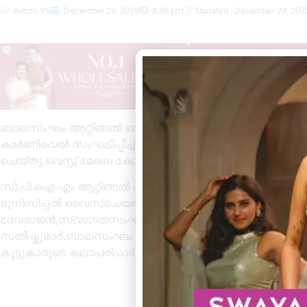
Admin YS
December 29, 2025
8:36 pm
Updated : December 29, 202
ബാലസംഘം ആറ്റിങ്ങൽ വെസ്റ്റ് മേഖല കമ്മിറ്റിയുടെ ആഭിമു
കാർണിവെൽ സംഘടിപ്പിച്ചു. കവിയും ഗാനരചയിതാവുമായ ര
ചെയ്തു.വെസ്റ്റ് മേഖല കോഡിനേറ്റർ എൻ വേണുഗോപാൽ അ
സി.പി.ഐ എം ആറ്റിങ്ങൽ ഏര്യയ സെക്രട്ടറി ആർ സുബാഷ്
മുനിസിപ്പൽ വൈസ്ചെയർപേഴ്സൺ ആർ.എസ് രേഖ,ഏര്യയ കമ്
ദേവരാജൻ,സ്വാഗതസംഘം ചെയർമാൻ അഡ്വ: എം മോഹ
സതീഷ്കുമാർ,ബാലസംഘം വെസ്റ്റ് മേഖലാ പ്രസിഡന്റ് ജയരാ
കൂട്ടുകാരുടെ കലാപരിപാടികളും ഉണ്ടായിരുന്നു.