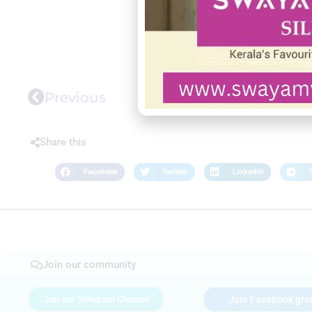
Previous
Share this
Facebook
Twitter
LinkedIn
Join our community
Join our Telegram Channel
Join Facebook gro