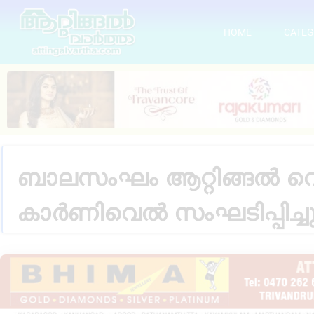
HOME
CATEG
ബാലസംഘം ആറ്റിങ്ങൽ വെസ്റ
കാർണിവെൽ സംഘടിപ്പിച്ച