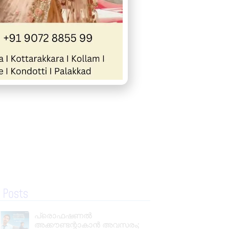
« Previous
Next »
 Posts
പ്രൊഫഷണൽ
അക്കൗണ്ടന്റാകാൻ അവസരം;