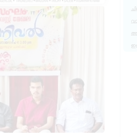
ചി
വ
അര
ഇ