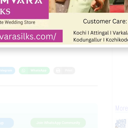
Next
Telegram
WhatsApp
Print
More
up
Join WhatsApp Community