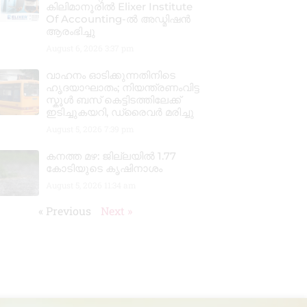
കിലിമാനൂരിൽ Elixer Institute
Of Accounting-ൽ അഡ്മിഷൻ
ആരംഭിച്ചു
August 6, 2026
3:37 pm
വാഹനം ഓടിക്കുന്നതിനിടെ
ഹൃദയാഘാതം; നിയന്ത്രണംവിട്ട
സ്കൂൾ ബസ് കെട്ടിടത്തിലേക്ക്
ഇടിച്ചുകയറി, ഡ്രൈവർ മരിച്ചു
August 5, 2026
7:39 pm
കനത്ത മഴ: ജില്ലയിൽ 1.77
കോടിയുടെ കൃഷിനാശം
August 5, 2026
11:34 am
« Previous
Next »