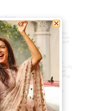
la News
പ്രൊഫഷണൽ
അക്കൗണ്ടന്റാകാൻ അവസരം;
കിലിമാനൂരിൽ Elixer Institute
Of Accounting-ൽ അഡ്മിഷൻ
ആരംഭിച്ചു
August 6, 2026
3:37 pm
വാഹനം ഓടിക്കുന്നതിനിടെ
ഹൃദയാഘാതം; നിയന്ത്രണംവിട്ട
സ്കൂൾ ബസ് കെട്ടിടത്തിലേക്ക്
ഇടിച്ചുകയറി, ഡ്രൈവർ മരിച്ചു
August 5, 2026
7:39 pm
കനത്ത മഴ: ജില്ലയിൽ 1.77
കോടിയുടെ കൃഷിനാശം
August 5, 2026
11:34 am