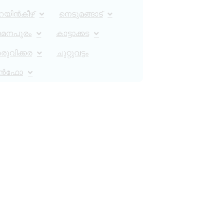
റയിൻകീഴ്
നെടുമങ്ങാട്
ാമനപുരം
കാട്ടാക്കട
ുവിക്കര
ചുറ്റുവട്ടം
ൻഫോ