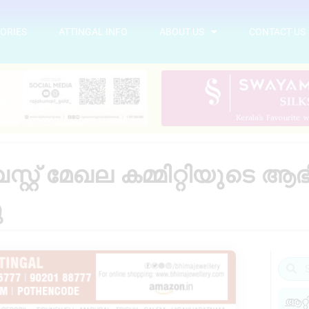
ORIES
ATTINGAL INFO
ABOUT US
CONTACT US
്റ് മേഖല കമ്മിറ്റിയുടെ ആ
ു
ആറ്റ