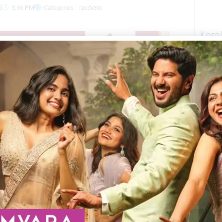
5
8:36 PM
Categories :
വാർത്ത
Kera
ഖ്യത്തിൽ കൊല്ലമ്പുഴ മുനിസിപ്പൽ പാർക്കിൽ
ാധാകൃഷ്ണൻ കുന്നുംപുറം ഉദ്ഘാടനം
ധ്യക്ഷത വഹിച്ചു.
,ജില്ലാ കോഡിനേറ്റർ ആർ രാജു,ആറ്റിങ്ങൽ
മിറ്റി അംഗം സി
നൻ നായർ ,കൺവീനർ എസ്
ജ് എന്നിവർ പങ്കെടുത്തു.ബാലസംഘം