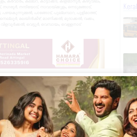
ളം
,
കരവാരം
,
കല്ലറ
,
കാട്ടാക്കട
,
കിളിമാനൂർ
,
കിഴുവിലം
,
Kera
്
,
നഗരൂർ
,
നന്ദിയോട്
,
നാവായ്ക്കുളം
,
നെടുമങ്ങാട്
,
ൽ
,
പഴയകുന്നുമ്മൽ
,
പാങ്ങോട്
,
പുല്ലമ്പാറ
,
പുളിമാത്ത്
,
നെല്ലൂർ
,
മലയിൻകീഴ്
,
മാണിക്കൽ
,
മുദാക്കൽ
,
വക്കം
,
,
വിളവൂർക്കൽ
,
വെട്ടൂർ
,
വെമ്പായം
,
വെള്ളനാട്
ായ വോട്ടെടുപ്പ് രേഖപ്പെടുത്തി. ജില്ലയിൽ
ഖലയിലുടനീളം മികച്ച ജനപങ്കാളിത്തമാണ്
ുന്നത് കാട്ടാക്കട നിയോജക മണ്ഡലത്തിലാണ് –
ാനവുമായി രണ്ടാം സ്ഥാനത്തും, അരുവിക്കര
് 78.2 ശതമാനവുമായി ഉയർന്ന പോളിംഗ്
ാളിത്തവും വോട്ടർമാരുടെ ശക്തമായ
ണമായതായി വിലയിരുത്തപ്പെടുന്നു.