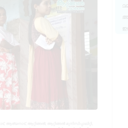
വ
അര
ഇ
ട്
,
ആര്യനാട്
,
ആറ്റിങ്ങൽ
,
ആറ്റിങ്ങൽ മുനിസിപ്പാലിറ്റി
,