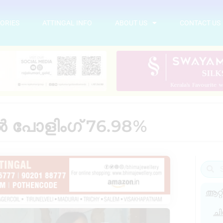
ORIES
ATTINGAL INFO
ABOUT US
CONTACT US
ൽ പോളിംഗ് 76.98%
ആറ്റ
ചി