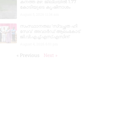
കനത്ത മഴ: ജില്ലയിൽ 1.77
കോടിയുടെ കൃഷിനാശം
August 5, 2026
11:34 am
സംസ്ഥാനതല ‘സ്വച്ഛത ഹി
സേവ’ അവാർഡ് ആലംകോട്
ജി.വി.എച്ച്.എസ്.എസിന്
August 4, 2026
6:01 pm
« Previous
Next »