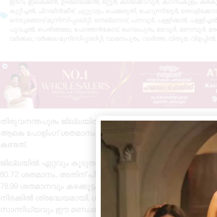
ഇടവ
,
ഇലകമൺ
,
ഉഴമലയ്ക്കൽ
,
ഒറ്റൂർ
,
കടയ്ക്കാവൂർ
,
കഠിനംകുളം
,
കരകു
കുറ്റിച്ചൽ
,
ചിറയിൻകീഴ്
,
ചുറ്റുവട്ടം
,
ചെമ്മരുതി
,
ചെറുന്നിയൂർ
,
തൊളിക്കോട
നെടുമങ്ങാട് മുനിസിപ്പാലിറ്റി
,
നെല്ലനാട്
,
പനവൂർ
,
പള്ളിക്കൽ
,
പള്ളിച്ച
പൂവച്ചൽ
,
പെരിങ്ങമല
,
പോത്തൻകോട്
,
മംഗലപുരം
,
മടവൂർ
,
മണമ്പൂർ
,
മര
വർക്കല
,
വർക്കല മുനിസിപ്പാലിറ്റി
,
വാമനപുരം
,
വാർത്ത
,
വിതുര
,
വിളപ്പിൽ
തിരുവനന്തപുരം ജില്ലയിൽ നിയമസഭാ തിരഞ്ഞെടുപ്പിൽ ശക്തമ
ആകെ പോളിംഗ് ശതമാനം 76.98 ശതമാനമായി. നഗര–ഗ്രാമ മേ
കണ്ടത്.
ജില്ലയിൽ ഏറ്റവും കൂടുതൽ പോളിംഗ് രേഖപ്പെടുത്തിയിരിക്ക
80.72 ശതമാനം. അതിന് പിന്നാലെ നേമം മണ്ഡലം 80.62 ശതമ
78.99 ശതമാനവും കഴക്കൂട്ടം 78.67 ശതമാനവും നെടുമങ്ങാട
നിരക്കിൽ ശ്രദ്ധേയമായി. ഗ്രാമപ്രദേശങ്ങളിലെ സജീവ പങ്ക
സാന്നിധ്യവും ഈ മണ്ഡലങ്ങളിലെ ഉയർന്ന പോളിംഗിന് കാര