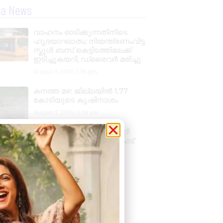
la News
വാഹനം ഓടിക്കുന്നതിനിടെ
ഹൃദയാഘാതം; നിയന്ത്രണംവിട്ട
സ്കൂൾ ബസ് കെട്ടിടത്തിലേക്ക്
ഇടിച്ചുകയറി, ഡ്രൈവർ മരിച്ചു
August 5, 2026
7:39 pm
കനത്ത മഴ: ജില്ലയിൽ 1.77
കോടിയുടെ കൃഷിനാശം
August 5, 2026
11:34 am
സംസ്ഥാനതല ‘സ്വച്ഛത ഹി
സേവ’ അവാർഡ് ആലംകോട്
ജി.വി.എച്ച്.എസ്.എസിന്
August 4, 2026
6:01 pm
« Previous
Next »