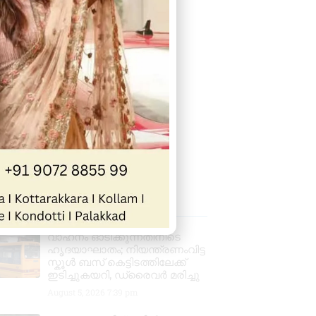
 Posts
വാഹനം ഓടിക്കുന്നതിനിടെ
ഹൃദയാഘാതം; നിയന്ത്രണംവിട്ട
സ്കൂൾ ബസ് കെട്ടിടത്തിലേക്ക്
ഇടിച്ചുകയറി, ഡ്രൈവർ മരിച്ചു
August 5, 2026
7:39 pm