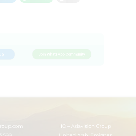
up
Join WhatsApp Community
group.com
HO – Asiavision Group
3 599
United Arab Emirates