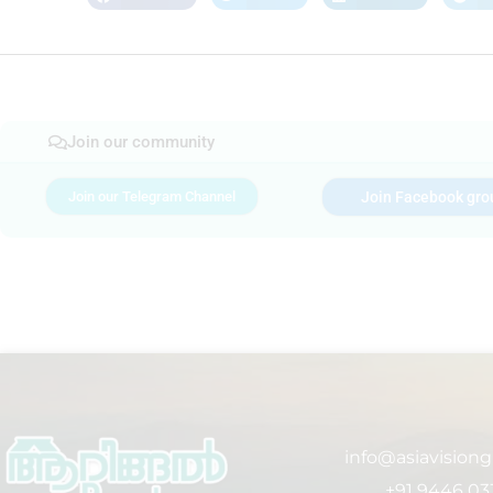
Join our community
Join our Telegram Channel
Join Facebook gro
info@asiavision
+91 9446 03