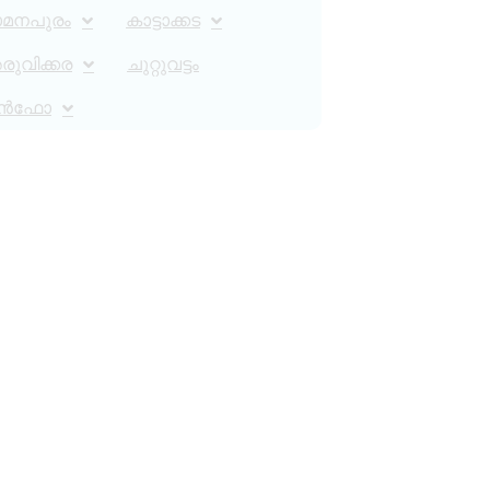
ാമനപുരം
കാട്ടാക്കട
ുവിക്കര
ചുറ്റുവട്ടം
ൻഫോ