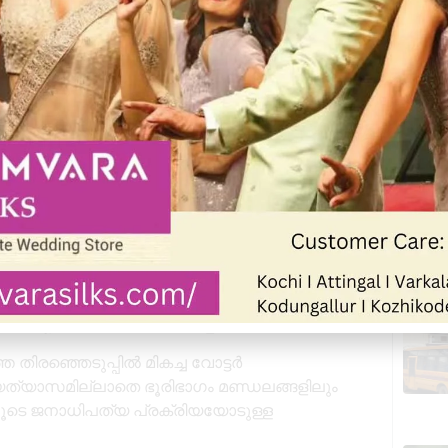
കുന്നത് ആറ്റിങ്ങൽ മണ്ഡലത്തിലാണ് – 73.74
റയിൻകീഴ് (74.13%) എന്നീ മണ്ഡലങ്ങളും
എന്നിവ കുറവ് പോളിംഗിന്
More
7.59 ശതമാനം, നെയ്യാറ്റിൻകര 77.52
തമാനം എന്നിങ്ങനെയാണ് പോളിംഗ് ശതമാനം.
ിരഞ്ഞെടുപ്പിൽ മികച്ച വോട്ടർ
 വ്യത്യാസമില്ലാതെ ഭൂരിഭാഗം മണ്ഡലങ്ങളിലും
ിലൂടെ ജനാധിപത്യ പ്രക്രിയയോടുള്ള