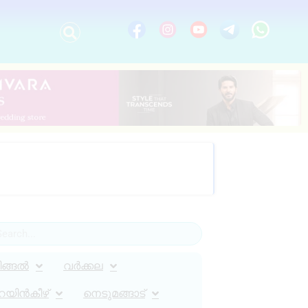
ിങ്ങൽ
വർക്കല
റയിൻകീഴ്
നെടുമങ്ങാട്