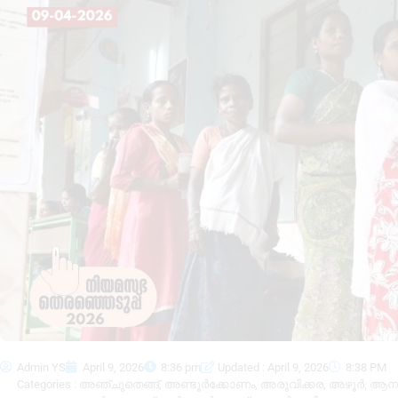
Admin YS
April 9, 2026
8:36 pm
Updated : April 9, 2026
8:38 PM
Categories :
അഞ്ചുതെങ്ങ്
,
അണ്ടൂർക്കോണം
,
അരുവിക്കര
,
അഴൂർ
,
ആനാ