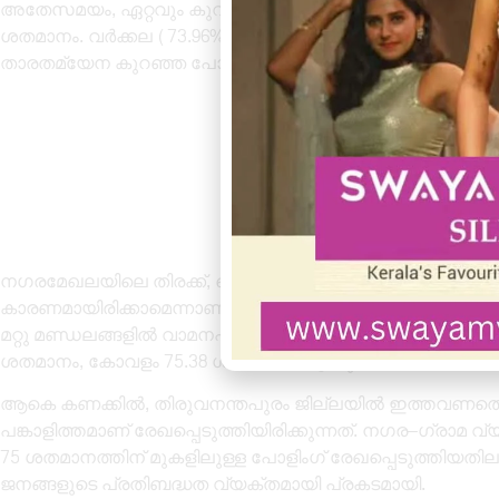
അതേസമയം, ഏറ്റവും കുറഞ്ഞ പോളിംഗ് രേഖപ്പെടുത്തിയിരിക്
ശതമാനം. വർക്കല (73.96%), തിരുവനന്തപുരം (74.66%), ചി
താരതമ്യേന കുറഞ്ഞ പോളിംഗ് ശതമാനം രേഖപ്പെടുത്തി.
നഗരമേഖലയിലെ തിരക്ക്, തൊഴിൽ സംബന്ധമായ യാത്രകൾ 
കാരണമായിരിക്കാമെന്നാണ് നിരീക്ഷണം.
മറ്റു മണ്ഡലങ്ങളിൽ വാമനപുരം 77.46 ശതമാനം, പാറശ്ശാല 7
ശതമാനം, കോവളം 75.38 ശതമാനം, വട്ടിയൂർക്കാവ് 76.9 ശ
ആകെ കണക്കിൽ, തിരുവനന്തപുരം ജില്ലയിൽ ഇത്തവണത്തെ ത
പങ്കാളിത്തമാണ് രേഖപ്പെടുത്തിയിരിക്കുന്നത്. നഗര–ഗ്രാമ
75 ശതമാനത്തിന് മുകളിലുള്ള പോളിംഗ് രേഖപ്പെടുത്തിയത
ജനങ്ങളുടെ പ്രതിബദ്ധത വ്യക്തമായി പ്രകടമായി.