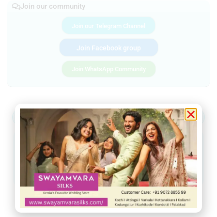
Join our community
Join our Telegram Channel
Join Facebook group
Join WhatsApp Community
ആറ്റിങ്ങൽ
വർക്കല
ചിറയിൻകീഴ്
നെടുമങ്ങാട്
വാമനപുരം
കാട്ടാക്കട
അരുവിക്കര
ചുറ്റുവട്ടം
ഇൻഫോ