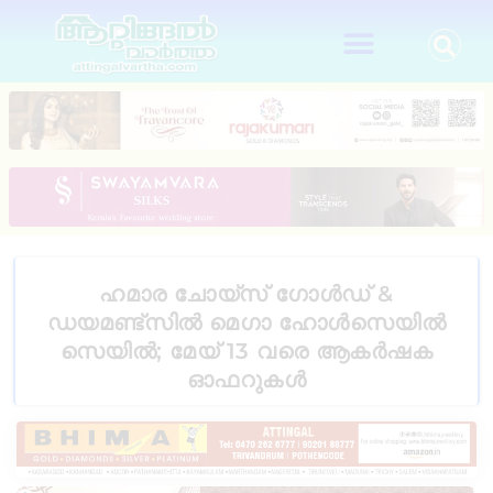
ഹമാര ചോയ്സ് ഗോൾഡ് &
ഡയമണ്ട്സിൽ മെഗാ ഹോൾസെയിൽ
സെയിൽ; മേയ് 13 വരെ ആകർഷക
ഓഫറുകൾ