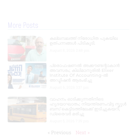
More Posts
കല്ലമ്പലത്ത് നിരോധിത പുകയില
ഉത്പന്നങ്ങൾ പിടികൂടി.
August 8, 2026
2:48 pm
പ്രൊഫഷണൽ അക്കൗണ്ടന്റാകാൻ
അവസരം; കിലിമാനൂരിൽ Elixer
Institute Of Accounting-ൽ
അഡ്മിഷൻ ആരംഭിച്ചു
August 6, 2026
3:37 pm
വാഹനം ഓടിക്കുന്നതിനിടെ
ഹൃദയാഘാതം; നിയന്ത്രണംവിട്ട സ്കൂൾ
ബസ് കെട്ടിടത്തിലേക്ക് ഇടിച്ചുകയറി,
ഡ്രൈവർ മരിച്ചു
August 5, 2026
7:39 pm
« Previous
Next »