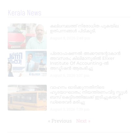
Kerala News
കല്ലമ്പലത്ത് നിരോധിത പുകയില
ഉത്പന്നങ്ങൾ പിടികൂടി.
August 8, 2026
2:48 pm
പ്രൊഫഷണൽ അക്കൗണ്ടന്റാകാൻ
അവസരം; കിലിമാനൂരിൽ Elixer
Institute Of Accounting-ൽ
അഡ്മിഷൻ ആരംഭിച്ചു
August 6, 2026
3:37 pm
വാഹനം ഓടിക്കുന്നതിനിടെ
ഹൃദയാഘാതം; നിയന്ത്രണംവിട്ട സ്കൂൾ
ബസ് കെട്ടിടത്തിലേക്ക് ഇടിച്ചുകയറി,
ഡ്രൈവർ മരിച്ചു
August 5, 2026
7:39 pm
« Previous
Next »