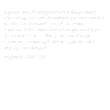
കൂടാതെ പഴയ സ്വർണ്ണാഭരണങ്ങൾ മികച്ച മാർക്കറ്റ്
വിലയ്ക്ക് എക്സ്ചേഞ്ച് ചെയ്യാനുള്ള “മെഗാ ഓൾഡ്
ഗോൾഡ് എക്സ്ചേഞ്ച് ഓഫർ” പദ്ധതിയും
സജീവമാണ്. 916 ഹാൾമാർക്ക് സ്വർണ്ണാഭരണങ്ങളുമായി
എക്സ്ചേഞ്ച് സൗകര്യവും ലഭ്യമാണ്. വെള്ളി
ആഭരണങ്ങൾക്കായുള്ള “സിൽവർ എക്സ്ചേഞ്ച്
മേള”യും ഒരുക്കിയിട്ടുണ്ട്.
ആറ്റിങ്ങൽ – 9526375916