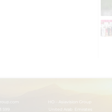
group.com
HO – Asiavision Group
3 599
United Arab Emirates