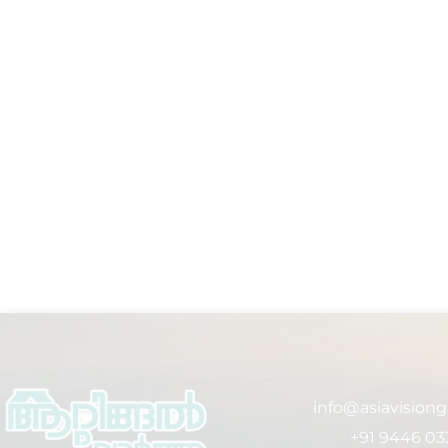
info@asiavision
+91 9446 03