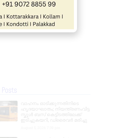
 Posts
വാഹനം ഓടിക്കുന്നതിനിടെ
ഹൃദയാഘാതം; നിയന്ത്രണംവിട്ട
സ്കൂൾ ബസ് കെട്ടിടത്തിലേക്ക്
ഇടിച്ചുകയറി, ഡ്രൈവർ മരിച്ചു
August 5, 2026
7:39 pm