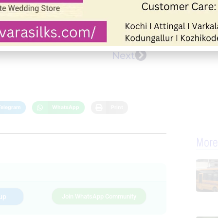
Next
Telegram
WhatsApp
Print
More
up
Join WhatsApp Community