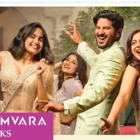
Kera
്കാല ക്യാമ്പ് സംഘടിപ്പിച്ചു .
ഗാനരചയിതാവുമായ രാധാകൃഷ്ണൻ കുന്നുംപുറം
്ങിൽ അനന്യ അധ്യക്ഷത വഹിച്ചു.
ളുടെ വിവിധ കലാപരിപാടികൾ നടന്നു.
 സുജിത്ത്, മുജീബ് റഹ്മാൻ, അഡ്വ. പ്രതാപ്
ഡന്റ് ദേവനന്ദൻ ജെ.എസ്., വൈസ്
ട്ടറി തേജസ്, ജോയിന്റ് സെക്രട്ടറിമാർ
യൂട്ടീവ് കമ്മിറ്റിയെയും തിരഞ്ഞെടുത്തു.