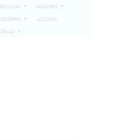
ാമനപുരം
കാട്ടാക്കട
ുവിക്കര
ചുറ്റുവട്ടം
ൻഫോ