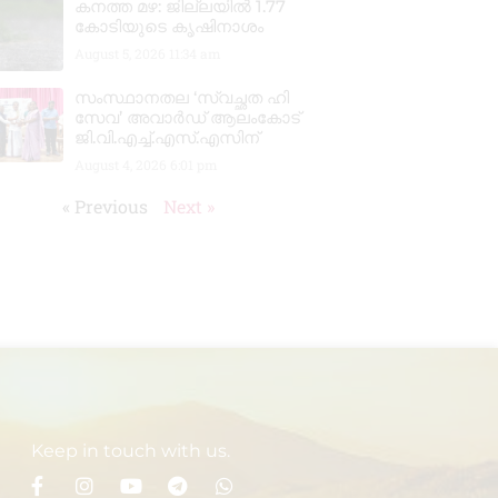
കനത്ത മഴ: ജില്ലയിൽ 1.77
കോടിയുടെ കൃഷിനാശം
August 5, 2026
11:34 am
സംസ്ഥാനതല ‘സ്വച്ഛത ഹി
സേവ’ അവാർഡ് ആലംകോട്
ജി.വി.എച്ച്.എസ്.എസിന്
August 4, 2026
6:01 pm
« Previous
Next »
Keep in touch with us.