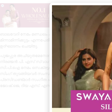
ബാലവേദി നേമം മണ്ഡലം കമ്മിറ്റി വിദ്യാർത്ഥികൾക്കായി അവധിക
മിന്നാമിന്നിക്കൂട്ടം എന്നപേരിൽ നടന്ന ക്യാമ്പ് കവിയും 
ഉദ്ഘാടനം ചെയ്തു.
പൂജപ്പുര അച്യുതമേനോൻ ഫൗണ്ടേഷൻ ഹാളിൽ നടന്ന ചടങ
നിരഞ്ജൻ പി. എസ് സ്വാഗതം പറഞ്ഞു . ക്യാമ്പിൽ കുട്ടിക
സി.പി.ഐ നേമം സെക്രട്ടറി പാപ്പനംകോട് അജയൻ,എം എസ് .
സിംഗ് തുടങ്ങിയവർ സംസാരിച്ചു. ബാലവേദിമണ്ഡലം പ്രസി
പ്രസിഡണ്ട്മാർ സംഗീത എൽ.എസ്, ആദിത്യൻ എസ്. ഒ സെക്ര
ജോഷ്.ജെ, ദിയ എസ്. എന്നിവരെയും പതിനൊന്ന് അംഗ എക്സിക്