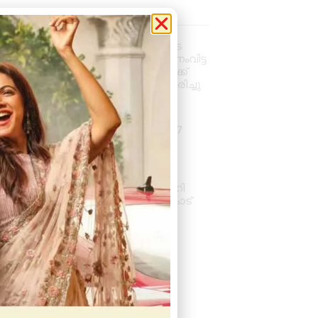
la News
വാഹനം ഓടിക്കുന്നതിനിടെ
ഹൃദയാഘാതം; നിയന്ത്രണംവിട്ട
സ്കൂൾ ബസ് കെട്ടിടത്തിലേക്ക്
ഇടിച്ചുകയറി, ഡ്രൈവർ മരിച്ചു
August 5, 2026
7:39 pm
കനത്ത മഴ: ജില്ലയിൽ 1.77
കോടിയുടെ കൃഷിനാശം
August 5, 2026
11:34 am
സംസ്ഥാനതല ‘സ്വച്ഛത ഹി
സേവ’ അവാർഡ് ആലംകോട്
ജി.വി.എച്ച്.എസ്.എസിന്
August 4, 2026
6:01 pm
« Previous
Next »