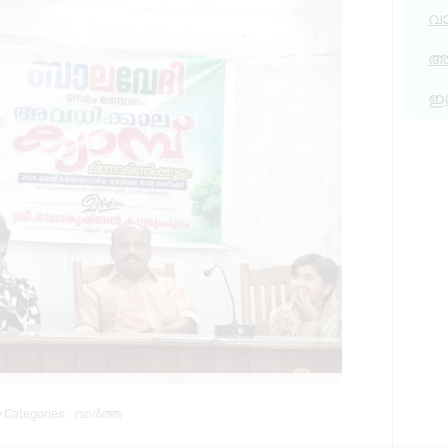
വ
അര
ഇ
Categories :
വാർത്ത