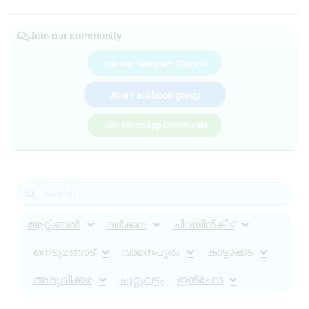
Join our community
Join our Telegram Channel
Join Facebook group
Join WhatsApp Community
ആറ്റിങ്ങൽ
വർക്കല
ചിറയിൻകീഴ്
നെടുമങ്ങാട്
വാമനപുരം
കാട്ടാക്കട
അരുവിക്കര
ചുറ്റുവട്ടം
ഇൻഫോ