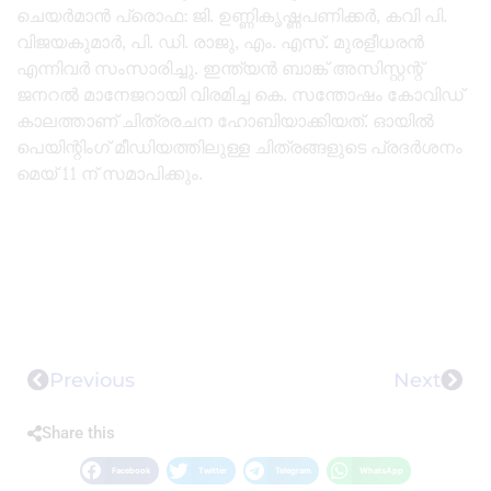
ചെയർമാൻ പ്രൊഫ: ജി. ഉണ്ണികൃഷ്ണപണിക്കർ, കവി പി.
വിജയകുമാർ, പി. ഡി. രാജു, എം. എസ്. മുരളീധരൻ
എന്നിവർ സംസാരിച്ചു. ഇന്ത്യൻ ബാങ്ക് അസിസ്റ്റന്റ്
ജനറൽ മാനേജറായി വിരമിച്ച കെ. സന്തോഷം കോവിഡ്
കാലത്താണ് ചിത്രരചന ഹോബിയാക്കിയത്. ഓയിൽ
പെയിന്റിംഗ് മീഡിയത്തിലുള്ള ചിത്രങ്ങളുടെ പ്രദർശനം
മെയ്‌ 11 ന് സമാപിക്കും.
Previous
Next
Share this
Facebook
Twitter
Telegram
WhatsApp