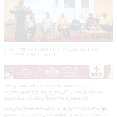
Admin YS
May 8, 2026
3:11 pm
Updated : May 8, 2026
3:11 PM
Categories :
ചുറ്റുവട്ടം
പ്രകൃതിയെ ക്യാൻവാസിൽ പകർത്തിയ കെ.
സന്തോഷത്തിന്റെ “ട്രൂ ടു നേച്ചർ ” ചിത്രപ്രദർശനം
മ്യൂസിയം ഓഡിറ്റോറിയത്തിൽ തുടക്കമായി.
പ്രമുഖചിത്രകാരൻ പ്രൊഫ: കാട്ടൂർ നാരായണപിള്ള
ഉൽഘാടനം ചെയ്തു.സ്വാതിതിരുനാൾ സംഗീതസഭ