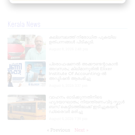
Kerala News
കല്ലമ്പലത്ത് നിരോധിത പുകയില
ഉത്പന്നങ്ങൾ പിടികൂടി.
August 8, 2026
2:48 pm
പ്രൊഫഷണൽ അക്കൗണ്ടന്റാകാൻ
അവസരം; കിലിമാനൂരിൽ Elixer
Institute Of Accounting-ൽ
അഡ്മിഷൻ ആരംഭിച്ചു
August 6, 2026
3:37 pm
വാഹനം ഓടിക്കുന്നതിനിടെ
ഹൃദയാഘാതം; നിയന്ത്രണംവിട്ട സ്കൂൾ
ബസ് കെട്ടിടത്തിലേക്ക് ഇടിച്ചുകയറി,
ഡ്രൈവർ മരിച്ചു
August 5, 2026
7:39 pm
« Previous
Next »