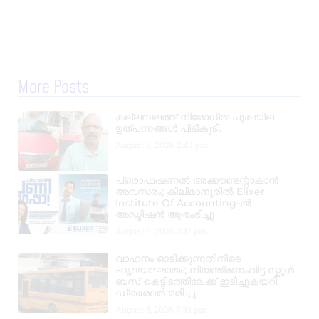
More Posts
കല്ലമ്പലത്ത് നിരോധിത പുകയില
ഉത്പന്നങ്ങൾ പിടികൂടി.
August 8, 2026
2:48 pm
പ്രൊഫഷണൽ അക്കൗണ്ടന്റാകാൻ
അവസരം; കിലിമാനൂരിൽ Elixer
Institute Of Accounting-ൽ
അഡ്മിഷൻ ആരംഭിച്ചു
August 6, 2026
3:37 pm
വാഹനം ഓടിക്കുന്നതിനിടെ
ഹൃദയാഘാതം; നിയന്ത്രണംവിട്ട സ്കൂൾ
ബസ് കെട്ടിടത്തിലേക്ക് ഇടിച്ചുകയറി,
ഡ്രൈവർ മരിച്ചു
August 5, 2026
7:39 pm