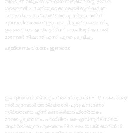
നിലവിൽ വരും. സംസ്ഥാന സർക്കാരിന്റെ ‘ഇന്ദിര
ഗ്യാരണ്ടി’ പദ്ധതിയുടെ ഭാഗമായി സ്ത്രീകൾക്ക്
സൗജന്യ ബസ് യാത്ര അനുവദിക്കുന്നതിന്
മുന്നോടിയായാണ് ഈ നടപടി. ഇത് സംബന്ധിച്ച
ഉത്തരവ് കെഎസ്ആർടിസി ഡെപ്യൂട്ടി ജനറൽ
മാനേജർ നിഷാന്ത് എസ്. പുറപ്പെടുവിച്ചു.
പുതിയ സംവിധാനം ഇങ്ങനെ:
ഇലക്ട്രോണിക് ടിക്കറ്റിംഗ് മെഷീനുകൾ (ETM) വഴി ടിക്കറ്റ്
നൽകുമ്പോൾ യാത്രക്കാരൻ പുരുഷനാണോ
സ്ത്രീയാണോ എന്ന് കണ്ടക്ടർമാർ പ്രത്യേകം
രേഖപ്പെടുത്തണം. പ്രതിദിനം കെഎസ്ആർടിസിയെ
ആശ്രയിക്കുന്ന ഏകദേശം 29 ലക്ഷം യാത്രക്കാരിൽ 19