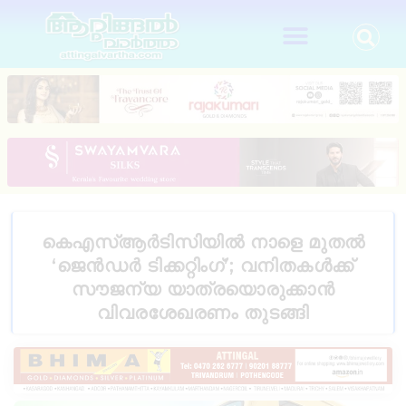
കെഎസ്ആർടിസിയിൽ നാളെ മുതൽ
‘ജെൻഡർ ടിക്കറ്റിംഗ്’; വനിതകൾക്ക്
സൗജന്യ യാത്രയൊരുക്കാൻ
വിവരശേഖരണം തുടങ്ങി