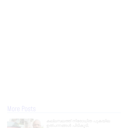
More Posts
കല്ലമ്പലത്ത് നിരോധിത പുകയില
ഉത്പന്നങ്ങൾ പിടികൂടി.