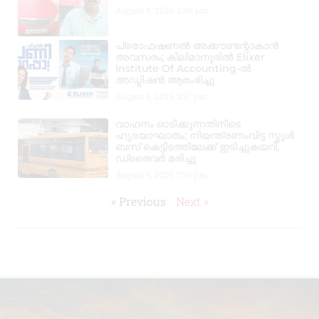
August 8, 2026
2:48 pm
പ്രൊഫഷണൽ അക്കൗണ്ടന്റാകാൻ
അവസരം; കിലിമാനൂരിൽ Elixer
Institute Of Accounting-ൽ
അഡ്മിഷൻ ആരംഭിച്ചു
August 6, 2026
3:37 pm
വാഹനം ഓടിക്കുന്നതിനിടെ
ഹൃദയാഘാതം; നിയന്ത്രണംവിട്ട സ്കൂൾ
ബസ് കെട്ടിടത്തിലേക്ക് ഇടിച്ചുകയറി,
ഡ്രൈവർ മരിച്ചു
August 5, 2026
7:39 pm
« Previous
Next »