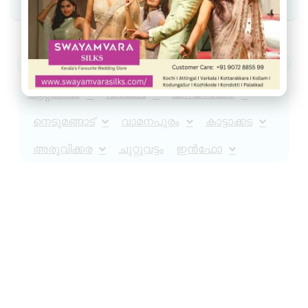
ആറ്റിങ്ങൽ
വർക്കല
ചിറയിൻകീഴ്
നെടുമങ്ങാട്
വാമനപുരം
കാട്ടാക്കട
അരുവിക്കര
ചുറ്റുവട്ടം
ഇൻഫോ