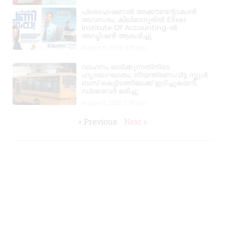
പ്രൊഫഷണൽ അക്കൗണ്ടന്റാകാൻ
അവസരം; കിലിമാനൂരിൽ Elixer
Institute Of Accounting-ൽ
അഡ്മിഷൻ ആരംഭിച്ചു
August 6, 2026
3:37 pm
വാഹനം ഓടിക്കുന്നതിനിടെ
ഹൃദയാഘാതം; നിയന്ത്രണംവിട്ട സ്കൂൾ
ബസ് കെട്ടിടത്തിലേക്ക് ഇടിച്ചുകയറി,
ഡ്രൈവർ മരിച്ചു
August 5, 2026
7:39 pm
« Previous
Next »