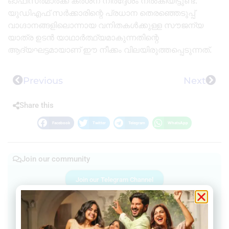
ഓഫീസർമാർക്ക് കർശന നിർദ്ദേശം നൽകിയിട്ടുണ്ട്.
യുഡിഎഫ് സർക്കാരിന്റെ പ്രധാന തെരഞ്ഞെടുപ്പ്
വാഗ്ദാനങ്ങളിലൊന്നായ വനിതകൾക്കുള്ള സൗജന്യ
യാത്ര ഉടൻ യാഥാർത്ഥ്യമാകുന്നതിന്റെ
ആദ്യഘട്ടമായാണ് ഈ നീക്കം വിലയിരുത്തപ്പെടുന്നത്.
Previous
Next
Share this
Facebook
Twitter
Telegram
WhatsApp
Join our community
Join our Telegram Channel
Join Facebook group
Join WhatsApp Community