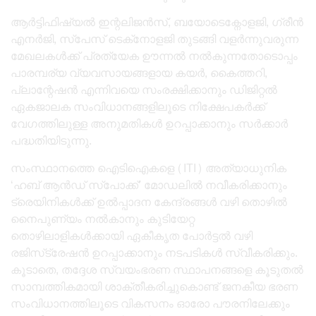
ആർട്ടിഫിഷ്യൽ ഇന്റലിജൻസ്, ബയോടെക്നോളജി, ഗ്രീൻ
എനർജി, സ്‌പേസ് ടെക്‌നോളജി തുടങ്ങി വളർന്നുവരുന്ന
മേഖലകൾക്ക് പ്രത്യേക ഊന്നൽ നൽകുന്നതോടൊപ്പം
പാരമ്പര്യ വ്യവസായങ്ങളായ കയർ, കൈത്തറി,
പ്ലാന്റേഷൻ എന്നിവയെ സംരക്ഷിക്കാനും ഡിജിറ്റൽ
ഏകജാലക സംവിധാനങ്ങളിലൂടെ നിക്ഷേപകർക്ക്
വേഗത്തിലുള്ള അനുമതികൾ ഉറപ്പാക്കാനും സർക്കാർ
പദ്ധതിയിടുന്നു.
സംസ്ഥാനത്തെ ഐടിഐകളെ (ITI) അത്യാധുനിക
‘ഹബ് ആൻഡ് സ്‌പോക്ക്’ മോഡലിൽ നവീകരിക്കാനും
ട്രെയിനികൾക്ക് ഉൽപ്പാദന കേന്ദ്രങ്ങൾ വഴി തൊഴിൽ
നൈപുണ്യം നൽകാനും കുടിയേറ്റ
തൊഴിലാളികൾക്കായി ഏകീകൃത പോർട്ടൽ വഴി
രജിസ്‌ട്രേഷൻ ഉറപ്പാക്കാനും നടപടികൾ സ്വീകരിക്കും.
കൂടാതെ, തദ്ദേശ സ്വയംഭരണ സ്ഥാപനങ്ങളെ കൂടുതൽ
സാമ്പത്തികമായി ശാക്തീകരിച്ചുകൊണ്ട് ജനകീയ ഭരണ
സംവിധാനത്തിലൂടെ വികസനം ഓരോ പൗരനിലേക്കും