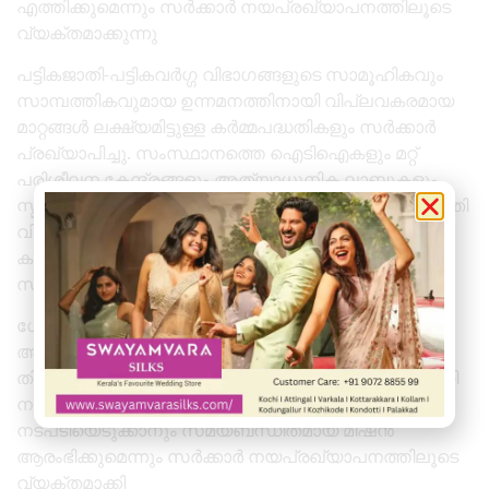
എത്തിക്കുമെന്നും സർക്കാർ നയപ്രഖ്യാപനത്തിലൂടെ
വ്യക്തമാക്കുന്നു
പട്ടികജാതി-പട്ടികവർഗ്ഗ വിഭാഗങ്ങളുടെ സാമൂഹികവും
സാമ്പത്തികവുമായ ഉന്നമനത്തിനായി വിപ്ലവകരമായ
മാറ്റങ്ങൾ ലക്ഷ്യമിട്ടുള്ള കർമ്മപദ്ധതികളും സർക്കാർ
പ്രഖ്യാപിച്ചു. സംസ്ഥാനത്തെ ഐടിഐകളും മറ്റ്
പരിശീലന കേന്ദ്രങ്ങളും അത്യാധുനിക ലാബുകളും
സ്മാർട്ട് ക്ലാസ്‌റൂമുകളും സഹിതം നവീകരിച്ച് പട്ടികജാതി
വിഭാഗങ്ങളിലെ യുവാക്കൾക്കും സ്ത്രീകൾക്കും പുതിയ
കാലത്തെ തൊഴിലധിഷ്ഠിത കോഴ്‌സുകളിലൂടെ
സംരംഭകരാകാൻ വലിയ അവസരമൊരുക്കും.
ഗോത്രവർഗക്കാരുടെ ഭൂമിക്കായുള്ള അവകാശം
അന്തസ്സോടെ ജീവിക്കാനുള്ള അടിസ്ഥാനമാണെന്ന്
തിരിച്ചറിഞ്ഞുകൊണ്ട്, വനാവകാശ നിയമം കർശനമായി
നടപ്പിലാക്കാനും ഭൂമി കൈയേറ്റങ്ങൾക്കെതിരെ കർശന
നടപടിയെടുക്കാനും സമയബന്ധിതമായ മിഷൻ
ആരംഭിക്കുമെന്നും സർക്കാർ നയപ്രഖ്യാപനത്തിലൂടെ
വ്യക്തമാക്കി