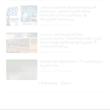
പ്രൊഫഷണൽ അക്കൗണ്ടന്റാകാൻ
അവസരം; കിലിമാനൂരിൽ Elixer
Institute Of Accounting-ൽ
അഡ്മിഷൻ ആരംഭിച്ചു
August 6, 2026
3:37 pm
വാഹനം ഓടിക്കുന്നതിനിടെ
ഹൃദയാഘാതം; നിയന്ത്രണംവിട്ട സ്കൂൾ
ബസ് കെട്ടിടത്തിലേക്ക് ഇടിച്ചുകയറി,
ഡ്രൈവർ മരിച്ചു
August 5, 2026
7:39 pm
കനത്ത മഴ: ജില്ലയിൽ 1.77 കോടിയുടെ
കൃഷിനാശം
August 5, 2026
11:34 am
« Previous
Next »