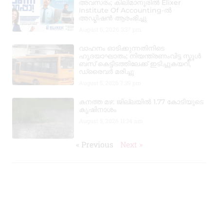
അവസരം; കിലിമാനൂരിൽ Elixer
Institute Of Accounting-ൽ
അഡ്മിഷൻ ആരംഭിച്ചു
August 6, 2026
3:37 pm
വാഹനം ഓടിക്കുന്നതിനിടെ
ഹൃദയാഘാതം; നിയന്ത്രണംവിട്ട സ്കൂൾ
ബസ് കെട്ടിടത്തിലേക്ക് ഇടിച്ചുകയറി,
ഡ്രൈവർ മരിച്ചു
August 5, 2026
7:39 pm
കനത്ത മഴ: ജില്ലയിൽ 1.77 കോടിയുടെ
കൃഷിനാശം
August 5, 2026
11:34 am
« Previous
Next »