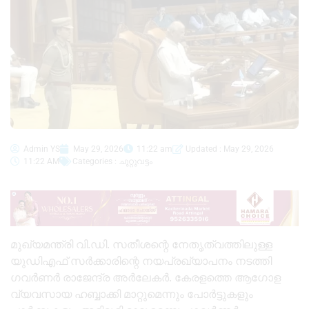
Admin YS
May 29, 2026
11:22 am
Updated : May 29, 2026
11:22 AM
Categories :
ചുറ്റുവട്ടം
മുഖ്യമന്ത്രി വി.ഡി. സതീശന്റെ നേതൃത്വത്തിലുള്ള
യുഡിഎഫ് സർക്കാരിന്റെ നയപ്രഖ്യാപനം നടത്തി
ഗവർണർ രാജേന്ദ്ര അർലേകർ. കേരളത്തെ ആഗോള
വ്യവസായ ഹബ്ബാക്കി മാറ്റുമെന്നും പോർട്ടുകളും