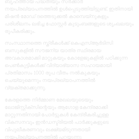
ബൃഹത്തായ പദ്ധതിയും സർക്കാർ
നയപ്രഖ്യാപനത്തിൽ ഉൾപ്പെടുത്തിയിട്ടുണ്ട്. ഇതിനായി
മിഷൻ മോഡ് ദത്തെടുക്കൽ കാമ്പെയ്‌നുകളും
പരിശീലനം ലഭിച്ച ഫോസ്റ്റർ കുടുംബങ്ങളുടെ ശൃംഖലയും
രൂപീകരിക്കും.
സംസ്ഥാനത്തെ സ്ത്രീകൾക്ക് കെഎസ്ആർടിസി
ബസുകളിൽ സൗജന്യ യാത്ര സ്ഥിരമായ
അവകാശമാക്കി മാറ്റുകയും കോളേജുകളിൽ പഠിക്കുന്ന
പെൺകുട്ടികൾക്ക് വിദ്യാഭ്യാസ സഹായമായി
പ്രതിമാസം 1000 രൂപ വീതം നൽകുകയും
ചെയ്യുമെന്നും നയപ്രഖ്യാപനത്തിൽ
വ്യക്തമാക്കുന്നു.
കേരളത്തെ നിർമ്മാണ മേഖലയുടെയും
ലോജിസ്റ്റിക്സിന്റെയും ആഗോള കേന്ദ്രമാക്കി
മാറ്റുന്നതിനായി പോർട്ടുകൾ കേന്ദ്രീകരിച്ചുള്ള
വികസനവും ഇൻഡസ്ട്രിയൽ പാർക്കുകളുടെ
വിപുലീകരണവും ലക്ഷ്യമിടുന്നതായി
നയപ്രഖ്യാപനത്തിൽ പറയുന്നു