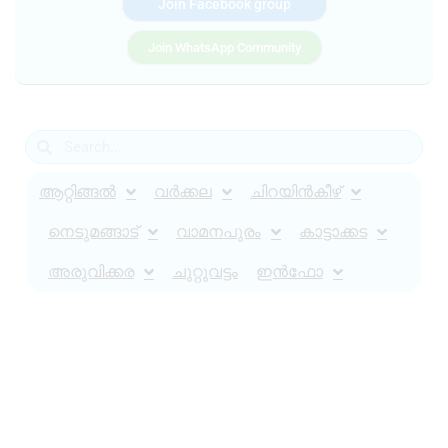
Join Facebook group
Join WhatsApp Community
ആറ്റിങ്ങൽ
വർക്കല
ചിറയിൻകീഴ്
നെടുമങ്ങാട്
വാമനപുരം
കാട്ടാക്കട
അരുവിക്കര
ചുറ്റുവട്ടം
ഇൻഫോ