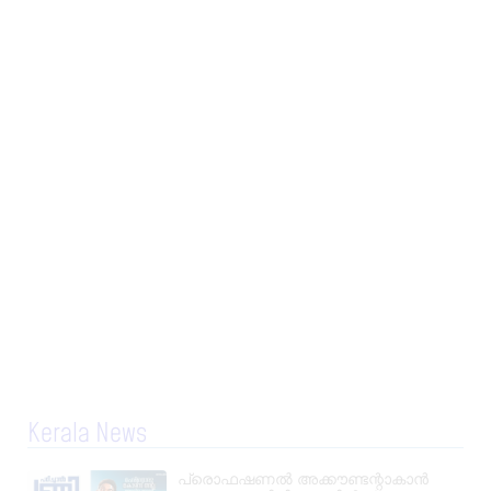
Kerala News
പ്രൊഫഷണൽ അക്കൗണ്ടന്റാകാൻ