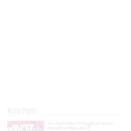
More Posts
സംസ്ഥാനതല ‘സ്വച്ഛത ഹി സേവ’
അവാർഡ് ആലംകോട്