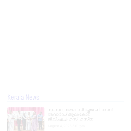
Kerala News
സംസ്ഥാനതല ‘സ്വച്ഛത ഹി സേവ’
അവാർഡ് ആലംകോട്
ജി.വി.എച്ച്.എസ്.എസിന്
August 4, 2026
6:01 pm