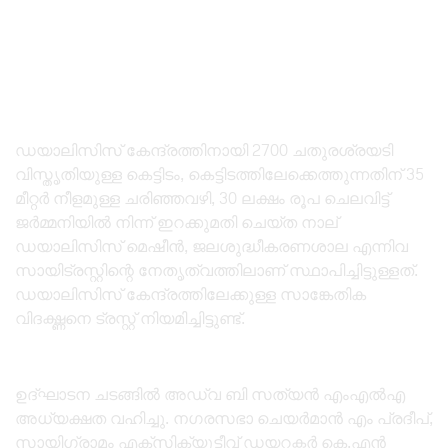
ഡയാലിസിസ് കേന്ദ്രത്തിനായി 2700 ചതുരശ്രയടി
വിസ്തൃതിയുള്ള കെട്ടിടം, കെട്ടിടത്തിലേക്കെത്തുന്നതിന് 35
മീറ്റർ നീളമുള്ള ചരിഞ്ഞവഴി, 30 ലക്ഷം രൂപ ചെലവിട്ട്
ജർമ്മനിയിൽ നിന്ന് ഇറക്കുമതി ചെയ്ത നാല്
ഡയാലിസിസ് മെഷീൻ, ജലശുദ്ധീകരണശാല എന്നിവ
സായിട്രസ്റ്റിന്റെ നേതൃത്വത്തിലാണ് സ്ഥാപിച്ചിട്ടുള്ളത്.
ഡയാലിസിസ് കേന്ദ്രത്തിലേക്കുള്ള സാങ്കേതിക
വിദഗ്ദ്ധനെ ട്രസ്റ്റ് നിയമിച്ചിട്ടുണ്ട്.
ഉദ്ഘാടന ചടങ്ങിൽ അഡ്വ ബി സത്യൻ എംഎൽഎ
അധ്യക്ഷത വഹിച്ചു. നഗരസഭാ ചെയർമാൻ എം പ്രദീപ്,
സായിഗ്രാമം എക്സിക്യൂട്ടീവ് ഡയറക്ടർ കെ.എൻ