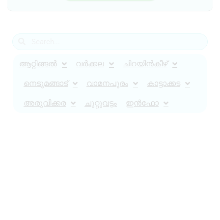
ആറ്റിങ്ങൽ
വർക്കല
ചിറയിൻകീഴ്
നെടുമങ്ങാട്
വാമനപുരം
കാട്ടാക്കട
അരുവിക്കര
ചുറ്റുവട്ടം
ഇൻഫോ