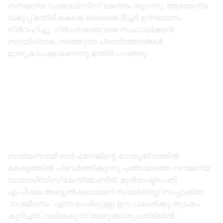
സൗജന്യ ഡയാലിസിസ് കേന്ദ്രം തുറന്നു. ആരോഗ്യ
വകുപ്പ് മന്ത്രി കെകെ ശൈലജ ടീച്ചർ ഉദ്ഘാടനം
നിർവഹിച്ചു. നിർധനരായവരെ സഹായിക്കാൻ
സായിഗ്രാമം നടത്തുന്ന പ്രവർത്തനങ്ങൾ
മാതൃകാപരമാണെന്നു മന്ത്രി പറഞ്ഞു.
സത്യസായി ഓർഫനേജിന്റെ നേതൃത്വത്തിൽ
കേരളത്തിൽ പ്രവർത്തിക്കുന്നു പത്താമത്തെ സൗജന്യ
ഡയാലിസിസ് കേന്ദ്രമാണിത്. മുൻരാഷ്ട്രപതി
എ.പി.ജെ.അബ്ദുൽകലാമാണ് സായിട്രസ്റ്റ് നടപ്പാക്കിയ
‘നവജീവനം’ എന്ന പേരിലുള്ള ഈ പദ്ധതിക്കു തുടക്കം
കുറിച്ചത്. വലിയകുന്ന് താലൂക്കാശുപത്രിയിൽ