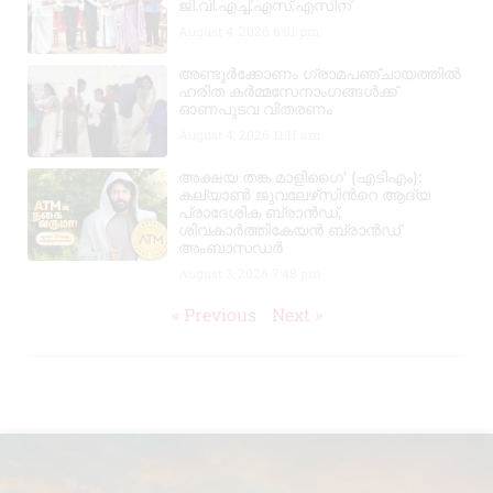
ജി.വി.എച്ച്.എസ്.എസിന്
August 4, 2026
6:01 pm
അണ്ടൂർക്കോണം ഗ്രാമപഞ്ചായത്തിൽ
ഹരിത കർമ്മസേനാംഗങ്ങൾക്ക്
ഓണപുടവ വിതരണം
August 4, 2026
11:11 am
അക്ഷയ തങ്ക മാളിഗൈ’ (എടിഎം):
കല്യാണ്‍ ജുവലേഴ്‌സിന്‍റെ ആദ്യ
പ്രാദേശിക ബ്രാന്‍ഡ്,
ശിവകാര്‍ത്തികേയന്‍ ബ്രാന്‍ഡ്
അംബാസഡര്‍
August 3, 2026
7:48 pm
« Previous
Next »