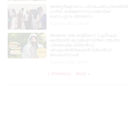
അണ്ടൂർക്കോണം ഗ്രാമപഞ്ചായത്തിൽ
ഹരിത കർമ്മസേനാംഗങ്ങൾക്ക്
ഓണപുടവ വിതരണം
August 4, 2026
11:11 am
അക്ഷയ തങ്ക മാളിഗൈ’ (എടിഎം):
കല്യാണ്‍ ജുവലേഴ്‌സിന്‍റെ ആദ്യ
പ്രാദേശിക ബ്രാന്‍ഡ്,
ശിവകാര്‍ത്തികേയന്‍ ബ്രാന്‍ഡ്
അംബാസഡര്‍
August 3, 2026
7:48 pm
« Previous
Next »