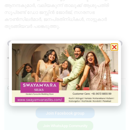
ആനന്ദകുമാർ, വലിയകുന്ന് താലൂക്ക് ആശുപത്രി
സൂപ്രണ്ട് ഡോ ജസ്റ്റിൻ ജോർജ്, നഗരസഭ
കൗൺസിലർമാർ, ജനപ്രതിനിധികൾ, നാട്ടുകാർ
തുടങ്ങിയവർ പങ്കെടുത്തു.
Previous
Next
Share this
Facebook
Twitter
Telegram
WhatsApp
Join our community
Join our Telegram Channel
Join Facebook group
Join WhatsApp Community