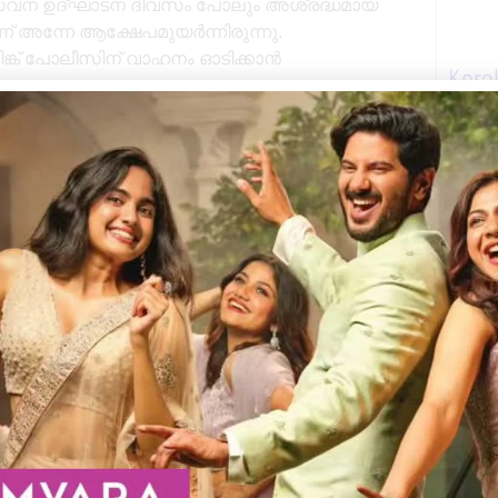
്റെ സേവന ഉദ്ഘാടന ദിവസം പോലും അശ്രദ്ധമായ
ന്ന് അന്നേ ആക്ഷേപമുയർന്നിരുന്നു.
ങ്ക് പോലീസിന് വാഹനം ഓടിക്കാൻ
Kera
Next
Telegram
WhatsApp
Print