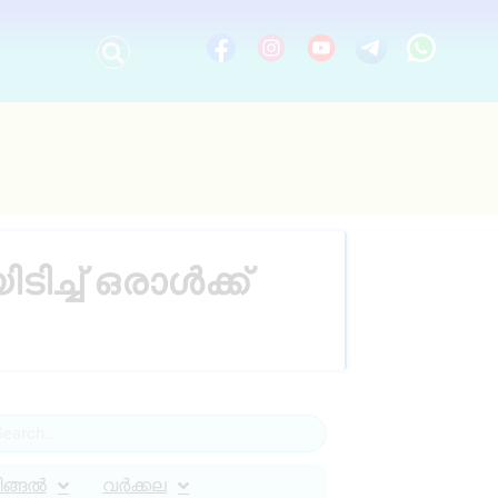
ച്ച് ഒരാൾക്ക്
ിങ്ങൽ
വർക്കല