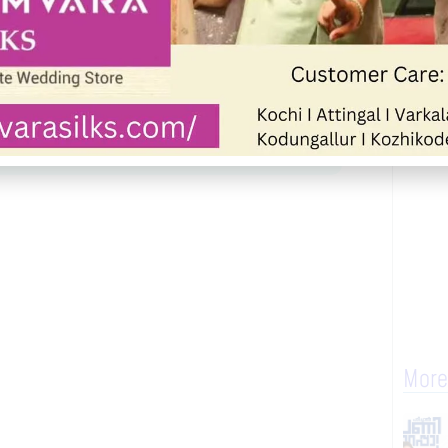
up
Join WhatsApp Community
More