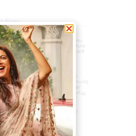
la News
പ്രൊഫഷണൽ
അക്കൗണ്ടന്റാകാൻ അവസരം;
കിലിമാനൂരിൽ Elixer Institute
Of Accounting-ൽ അഡ്മിഷൻ
ആരംഭിച്ചു
August 6, 2026
3:37 pm
വാഹനം ഓടിക്കുന്നതിനിടെ
ഹൃദയാഘാതം; നിയന്ത്രണംവിട്ട
സ്കൂൾ ബസ് കെട്ടിടത്തിലേക്ക്
ഇടിച്ചുകയറി, ഡ്രൈവർ മരിച്ചു
August 5, 2026
7:39 pm
കനത്ത മഴ: ജില്ലയിൽ 1.77
കോടിയുടെ കൃഷിനാശം
August 5, 2026
11:34 am