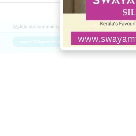
Join our community
Join our Telegram Channel
Join Facebook gro