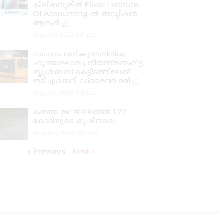
കിലിമാനൂരിൽ Elixer Institute
Of Accounting-ൽ അഡ്മിഷൻ
ആരംഭിച്ചു
August 6, 2026
3:37 pm
വാഹനം ഓടിക്കുന്നതിനിടെ
ഹൃദയാഘാതം; നിയന്ത്രണംവിട്ട
സ്കൂൾ ബസ് കെട്ടിടത്തിലേക്ക്
ഇടിച്ചുകയറി, ഡ്രൈവർ മരിച്ചു
August 5, 2026
7:39 pm
കനത്ത മഴ: ജില്ലയിൽ 1.77
കോടിയുടെ കൃഷിനാശം
August 5, 2026
11:34 am
« Previous
Next »