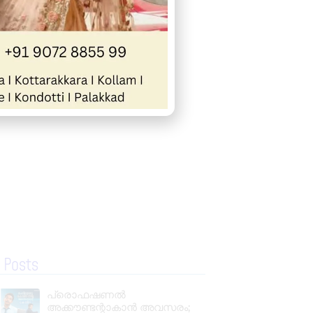
« Previous
Next »
 Posts
പ്രൊഫഷണൽ
അക്കൗണ്ടന്റാകാൻ അവസരം;