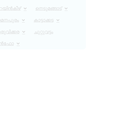
റയിൻകീഴ്
നെടുമങ്ങാട്
ാമനപുരം
കാട്ടാക്കട
ുവിക്കര
ചുറ്റുവട്ടം
ൻഫോ