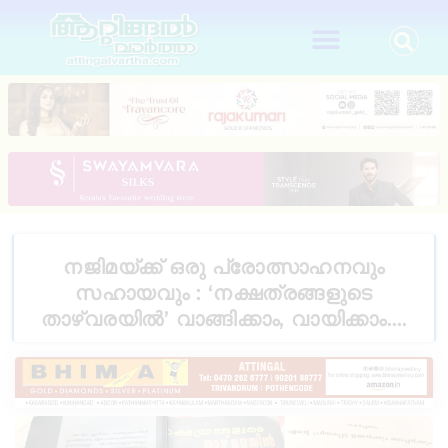
നജിമയ്‌ക്ക് ഒരു പ്രോത്സാഹനവും
സഹായവും : ‘നക്ഷത്രങ്ങളുടെ
താഴ്‌വരയിൽ’ വാങ്ങിക്കാം, വായിക്കാം….