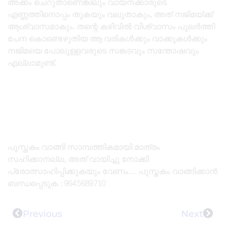
അക്കം ചെറുതാണെങ്കിലും വായനക്കാരുടെ
എണ്ണത്തിനൊപ്പം തുകയും വലുതാകും, അത് നജിമയ്ക്ക്
ആശ്വാസമാകും. തന്റെ കഴിവിൽ വിശ്വാസം പുലർത്തി
പേന കൊണ്ടെഴുതിയ ആ വരികൾക്കും വാക്കുകൾക്കും
നജിമയെ പോലുള്ളവരുടെ സങ്കടവും സന്തോഷവും
എല്ലാമുണ്ട്.
പുസ്തകം വാങ്ങി സാമ്പത്തികമായി മാത്രം
സഹിക്കാനല്ല, അത് വായിച്ചു നോക്കി
പ്രോത്സാഹിപ്പിക്കുകയും വേണം… പുസ്തകം വാങ്ങിക്കാൻ
ബന്ധപ്പെടുക : 9645689710
Previous
Next