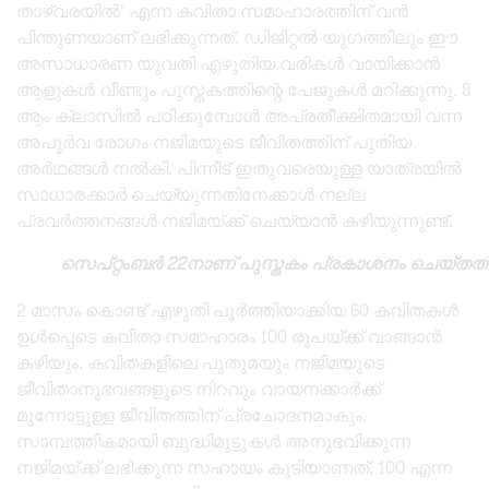
താഴ്‌വരയിൽ’ എന്ന കവിതാ സമാഹാരത്തിന് വൻ
പിന്തുണയാണ് ലഭിക്കുന്നത്. ഡിജിറ്റൽ യുഗത്തിലും ഈ
അസാധാരണ യുവതി എഴുതിയ വരികൾ വായിക്കാൻ
ആളുകൾ വീണ്ടും പുസ്തകത്തിന്റെ പേജുകൾ മറിക്കുന്നു. 8
ആം ക്ലാസിൽ പഠിക്കുമ്പോൾ അപ്രതീക്ഷിതമായി വന്ന
അപൂർവ രോഗം നജിമയുടെ ജീവിതത്തിന് പുതിയ
അർഥങ്ങൾ നൽകി. പിന്നീട് ഇതുവരെയുള്ള യാത്രയിൽ
സാധാരക്കാർ ചെയ്യുന്നതിനേക്കാൾ നല്ല
പ്രവർത്തനങ്ങൾ നജിമയ്ക്ക് ചെയ്യാൻ കഴിയുന്നുണ്ട്.
സെപ്റ്റംബർ 22നാണ് പുസ്തകം പ്രകാശനം ചെയ്തത്
2 മാസം കൊണ്ട് എഴുതി പൂർത്തിയാക്കിയ 60 കവിതകൾ
ഉൾപ്പെടെ കവിതാ സമാഹാരം 100 രൂപയ്ക്ക് വാങ്ങാൻ
കഴിയും. കവിതകളിലെ പുതുമയും നജിമയുടെ
ജീവിതാനുഭവങ്ങളുടെ നിറവും വായനക്കാർക്ക്
മുന്നോട്ടുള്ള ജീവിതത്തിന് പ്രചോദനമാകും.
സാമ്പത്തികമായി ബുദ്ധിമുട്ടുകൾ അനുഭവിക്കുന്ന
നജിമയ്‌ക്ക് ലഭിക്കുന്ന സഹായം കൂടിയാണത്. 100 എന്ന