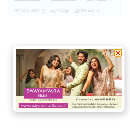
അരുവിക്കര
ചുറ്റുവട്ടം
ഇൻഫോ