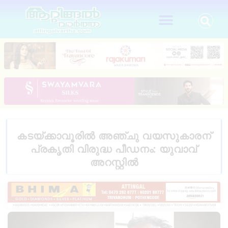
കടയ്ക്കാവൂരിൽ അഞ്ചു വയസുകാരന്
പ്രകൃതി വിരുദ്ധ പീഡനം: യുവാവ്
അറസ്റ്റിൽ