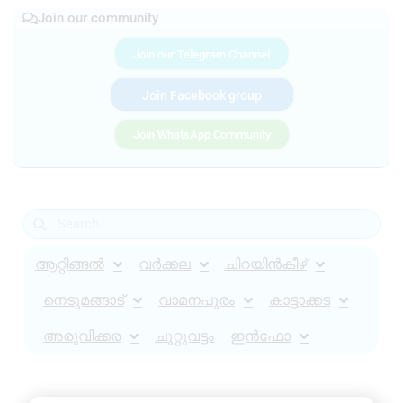
Join our community
Join our Telegram Channel
Join Facebook group
Join WhatsApp Community
ആറ്റിങ്ങൽ
വർക്കല
ചിറയിൻകീഴ്
നെടുമങ്ങാട്
വാമനപുരം
കാട്ടാക്കട
അരുവിക്കര
ചുറ്റുവട്ടം
ഇൻഫോ