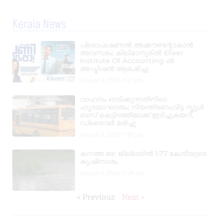
Kerala News
പ്രൊഫഷണൽ അക്കൗണ്ടന്റാകാൻ
അവസരം; കിലിമാനൂരിൽ Elixer
Institute Of Accounting-ൽ
അഡ്മിഷൻ ആരംഭിച്ചു
August 6, 2026
3:37 pm
വാഹനം ഓടിക്കുന്നതിനിടെ
ഹൃദയാഘാതം; നിയന്ത്രണംവിട്ട സ്കൂൾ
ബസ് കെട്ടിടത്തിലേക്ക് ഇടിച്ചുകയറി,
ഡ്രൈവർ മരിച്ചു
August 5, 2026
7:39 pm
കനത്ത മഴ: ജില്ലയിൽ 1.77 കോടിയുടെ
കൃഷിനാശം
August 5, 2026
11:34 am
« Previous
Next »