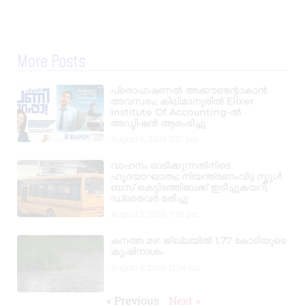
More Posts
പ്രൊഫഷണൽ അക്കൗണ്ടന്റാകാൻ
അവസരം; കിലിമാനൂരിൽ Elixer
Institute Of Accounting-ൽ
അഡ്മിഷൻ ആരംഭിച്ചു
August 6, 2026
3:37 pm
വാഹനം ഓടിക്കുന്നതിനിടെ
ഹൃദയാഘാതം; നിയന്ത്രണംവിട്ട സ്കൂൾ
ബസ് കെട്ടിടത്തിലേക്ക് ഇടിച്ചുകയറി,
ഡ്രൈവർ മരിച്ചു
August 5, 2026
7:39 pm
കനത്ത മഴ: ജില്ലയിൽ 1.77 കോടിയുടെ
കൃഷിനാശം
August 5, 2026
11:34 am
« Previous
Next »