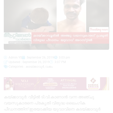
Admin YS
September 26, 2019
3:03 pm
Updated : September 26, 2019
3:07 PM
Categories :
കടയ്ക്കാവൂർ
,
വക്കം
കയ്ക്കാവൂർ: വീട്ടിൽ ടി.വി.കാണാൻ വന്ന അഞ്ചു
വയസുകാരനെ പ്രകൃതി വിരുദ്ധ ലൈംഗിക
പീഡനത്തിന് ഇരയാക്കിയ യുവാവിനെ കടയ്ക്കാവൂർ