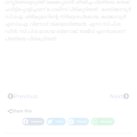
വസ്ത്രങ്ങളെടുത്ത് രക്ഷപ്പെടാൻ ശ്രമിച്ച പ്രതിയെ കതക്
ചവിട്ടിപ്പൊളിച്ചാണ് പോലീസ് പിടികൂടിയത് . കടയ്ക്കാവൂർ
സി.ഐ. ശ്രീകുമാറിന്റെ നിർദ്ദേശപ്രകാരം കടക്കാവൂർ
എസ്.ഐ. വിനോദ് വിക്രമാദിത്യൻ, എസ്.സി.പി.ഒ.
ഡീൻ, സി.പി.ഒ മാരായ ബിനോജ്, രാജീവ് എന്നിവരാണ്
പ്രതിയെ പിടികൂടിയത്.
Previous
Next
Share this
Facebook
Twitter
Telegram
WhatsApp