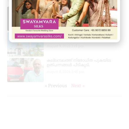
ഇടവയിൽ ട്രെയിൻ തട്ടി യുവാവ് മരിച്ചു
August 9, 2026
8:03 pm
55-ാമത് കോട്ടുപ്പ ഉറൂസിന് ഒരുക്കങ്ങൾ
തുടങ്ങി
August 9, 2026
2:19 pm
കല്ലമ്പലത്ത് നിരോധിത പുകയില
ഉത്പന്നങ്ങൾ പിടികൂടി.
August 8, 2026
2:48 pm
« Previous
Next »