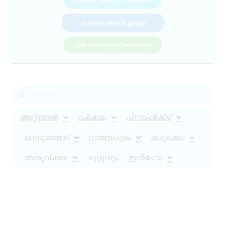
Join our Telegram Channel
Join Facebook group
Join WhatsApp Community
ആറ്റിങ്ങൽ
വർക്കല
ചിറയിൻകീഴ്
നെടുമങ്ങാട്
വാമനപുരം
കാട്ടാക്കട
അരുവിക്കര
ചുറ്റുവട്ടം
ഇൻഫോ