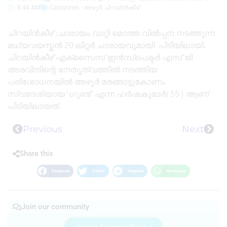
8:44 AM
Categories :
അഴൂർ
,
ചിറയിൻകീഴ്
ചിറയിൻകീഴ് :ചാരായം വാറ്റി മൊത്ത വിൽപ്പന നടത്തുന്ന
മധ്യവയസ്കൻ 20 ലിറ്റർ ചാരായവുമായി പിടിയിലായി.
ചിറയിൻകീഴ് എക്സൈസ് ഇൻസ്പെക്ടർ എസ് ജി
അരവിന്ദിന്റെ നേതൃത്വത്തിൽ നടത്തിയ
പരിശോധനയിൽ അഴൂർ മരങ്ങാട്ടുകോണം
സ്വദേശിയായ ‘ഗുണ്ട്’ എന്ന ഹർഷകുമാർ(55) ആണ്
പിടിയിലായത്.
Previous
Next
Share this
Facebook
Twitter
Telegram
WhatsApp
Join our community