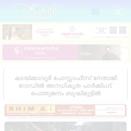
കടയ്ക്കാവൂർ പോസ്റ്റാഫീസ് നേതാജി
റോഡിൽ അനധികൃത പാർക്കിംഗ്,
പൊതുജനം ബുദ്ധിമുട്ടിൽ