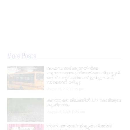
More Posts
വാഹനം ഓടിക്കുന്നതിനിടെ
ഹൃദയാഘാതം; നിയന്ത്രണംവിട്ട സ്കൂൾ
ബസ് കെട്ടിടത്തിലേക്ക് ഇടിച്ചുകയറി,
ഡ്രൈവർ മരിച്ചു
August 5, 2026
7:39 pm
കനത്ത മഴ: ജില്ലയിൽ 1.77 കോടിയുടെ
കൃഷിനാശം
August 5, 2026
11:34 am
സംസ്ഥാനതല ‘സ്വച്ഛത ഹി സേവ’