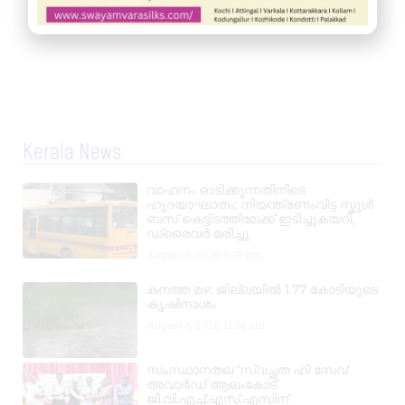
Kerala News
വാഹനം ഓടിക്കുന്നതിനിടെ
ഹൃദയാഘാതം; നിയന്ത്രണംവിട്ട സ്കൂൾ
ബസ് കെട്ടിടത്തിലേക്ക് ഇടിച്ചുകയറി,
ഡ്രൈവർ മരിച്ചു
August 5, 2026
7:39 pm
കനത്ത മഴ: ജില്ലയിൽ 1.77 കോടിയുടെ
കൃഷിനാശം
August 5, 2026
11:34 am
സംസ്ഥാനതല ‘സ്വച്ഛത ഹി സേവ’
അവാർഡ് ആലംകോട്
ജി.വി.എച്ച്.എസ്.എസിന്