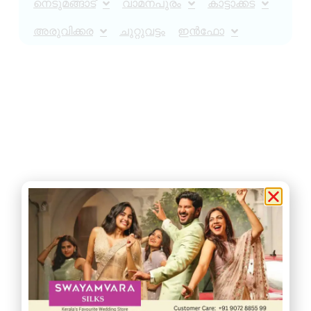
നെടുമങ്ങാട്
വാമനപുരം
കാട്ടാക്കട
അരുവിക്കര
ചുറ്റുവട്ടം
ഇൻഫോ