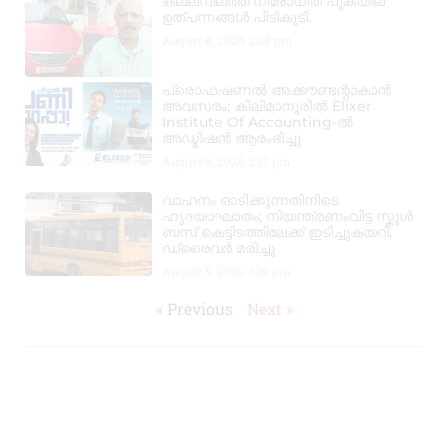
കല്ലമ്പലത്ത് നിരോധിത പുകയില
ഉത്പന്നങ്ങൾ പിടികൂടി.
August 8, 2026
2:48 pm
പ്രൊഫഷണൽ അക്കൗണ്ടന്റാകാൻ
അവസരം; കിലിമാനൂരിൽ Elixer
Institute Of Accounting-ൽ
അഡ്മിഷൻ ആരംഭിച്ചു
August 6, 2026
3:37 pm
വാഹനം ഓടിക്കുന്നതിനിടെ
ഹൃദയാഘാതം; നിയന്ത്രണംവിട്ട സ്കൂൾ
ബസ് കെട്ടിടത്തിലേക്ക് ഇടിച്ചുകയറി,
ഡ്രൈവർ മരിച്ചു
August 5, 2026
7:39 pm
« Previous
Next »