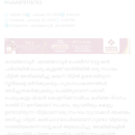
Admin YS
January 20, 2020
4:46 pm
Updated : January 20, 2020
4:46 PM
Categories :
കടയ്ക്കാവൂർ
,
ചിറയിൻകീഴ്
കടയ്ക്കാവൂർ : കടയ്ക്കാവൂർ പോലീസ് സ്റ്റേഷൻ
പരിധിയിൽ പെരുംകുളത്ത് രാത്രിയിൽ ഒരു സംഘം
വീട്ടിൽ അതിക്രമിച്ചു കയറി വീട്ടിൽ ഉണ്ടായിരുന്ന
സ്ത്രീകളെ മർദിക്കുകയും ഗൃഹോപകരണങ്ങൾ
അടിച്ചുതകർക്കുകയും ചെയ്തുവെന്ന് പരാതി.
പെരുംകുളം മിഷൻ കോളനിക്ക് സമീപം കഴിഞ്ഞ ദിവസം
രാത്രി 10 മണിക്കാണ് സംഭവം. യുവതിയും മകളും
ഉണ്ടായിരുന്ന വീട്ടിലാണ് ഒരു സംഘം യുവാക്കൾ അക്രമം
അഴിച്ചു വിട്ടത്. കഞ്ചാവ് മാഫിയയാണ് ഗുണ്ടാ വിളയാട്ടം
നടത്തിയതെന്ന് നാട്ടുകാർ ആരോപിച്ചു. അക്രമികളിൽ
ചിലരെ തിരിച്ചറിഞ്ഞ യുവതി പോലീസ് സ്റ്റേഷനിൽ