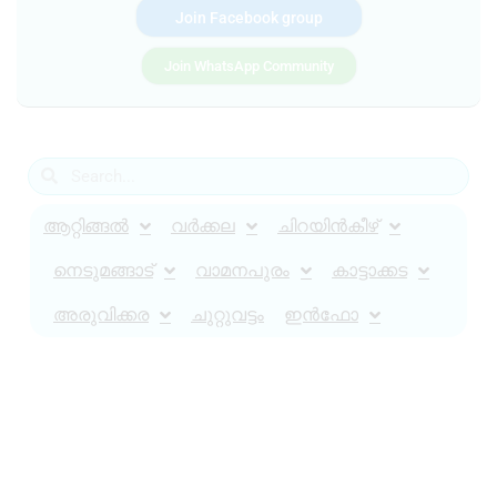
Join Facebook group
Join WhatsApp Community
ആറ്റിങ്ങൽ
വർക്കല
ചിറയിൻകീഴ്
നെടുമങ്ങാട്
വാമനപുരം
കാട്ടാക്കട
അരുവിക്കര
ചുറ്റുവട്ടം
ഇൻഫോ