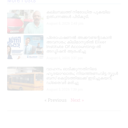
More Posts
കല്ലമ്പലത്ത് നിരോധിത പുകയില
ഉത്പന്നങ്ങൾ പിടികൂടി.
August 8, 2026
2:48 pm
പ്രൊഫഷണൽ അക്കൗണ്ടന്റാകാൻ
അവസരം; കിലിമാനൂരിൽ Elixer
Institute Of Accounting-ൽ
അഡ്മിഷൻ ആരംഭിച്ചു
August 6, 2026
3:37 pm
വാഹനം ഓടിക്കുന്നതിനിടെ
ഹൃദയാഘാതം; നിയന്ത്രണംവിട്ട സ്കൂൾ
ബസ് കെട്ടിടത്തിലേക്ക് ഇടിച്ചുകയറി,
ഡ്രൈവർ മരിച്ചു
August 5, 2026
7:39 pm
« Previous
Next »