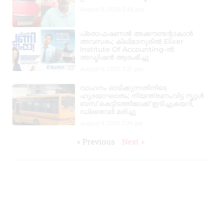
August 8, 2026
2:48 pm
പ്രൊഫഷണൽ അക്കൗണ്ടന്റാകാൻ
അവസരം; കിലിമാനൂരിൽ Elixer
Institute Of Accounting-ൽ
അഡ്മിഷൻ ആരംഭിച്ചു
August 6, 2026
3:37 pm
വാഹനം ഓടിക്കുന്നതിനിടെ
ഹൃദയാഘാതം; നിയന്ത്രണംവിട്ട സ്കൂൾ
ബസ് കെട്ടിടത്തിലേക്ക് ഇടിച്ചുകയറി,
ഡ്രൈവർ മരിച്ചു
August 5, 2026
7:39 pm
« Previous
Next »