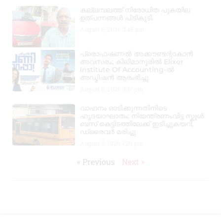
കല്ലമ്പലത്ത് നിരോധിത പുകയില
ഉത്പന്നങ്ങൾ പിടികൂടി.
August 8, 2026
2:48 pm
പ്രൊഫഷണൽ അക്കൗണ്ടന്റാകാൻ
അവസരം; കിലിമാനൂരിൽ Elixer
Institute Of Accounting-ൽ
അഡ്മിഷൻ ആരംഭിച്ചു
August 6, 2026
3:37 pm
വാഹനം ഓടിക്കുന്നതിനിടെ
ഹൃദയാഘാതം; നിയന്ത്രണംവിട്ട സ്കൂൾ
ബസ് കെട്ടിടത്തിലേക്ക് ഇടിച്ചുകയറി,
ഡ്രൈവർ മരിച്ചു
August 5, 2026
7:39 pm
« Previous
Next »