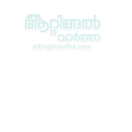
info@asiavisiongroup.com
+91 9446 033 599
HO – Asiavision Group
United Arab Emirates
Keep in touch with us.