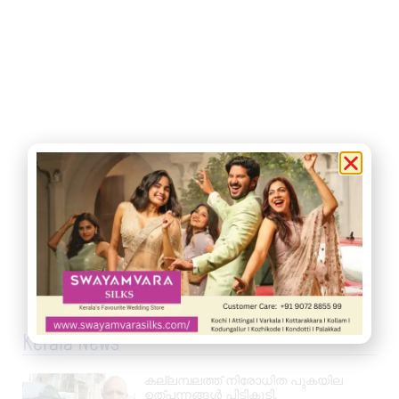
Kerala News
കല്ലമ്പലത്ത് നിരോധിത പുകയില
ഉത്പന്നങ്ങൾ പിടികൂടി.