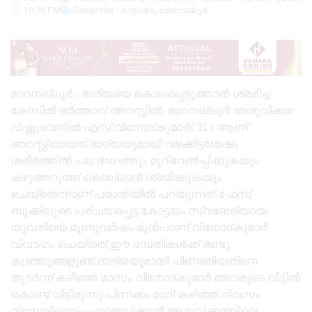
10:28 PM
Categories :
കാട്ടാക്കട
,
മരനെല്ലൂർ
മാറനല്ലൂർ : ഭാര്യയെ കൊലപ്പെടുത്താൻ ശ്രമിച്ച
കേസിൽ ഭർത്താവ് അറസ്റ്റിൽ. മാറനല്ലൂർ അരുവിക്കര
വിഷ്ണുഭവനിൽ എസ്.വിനോദ്കുമാർ(31) ആണ്
അറസ്റ്റിലായത്.ഭാര്യയുമായി വഴക്കിട്ടശേഷം
ശരീരത്തിൽ പല ഭാഗത്തും മുറിവേൽപ്പിക്കുകയും
കഴുത്തറുത്ത് കൊല്ലാൻ ശ്രമിക്കുകയും
ചെയ്തെന്നാണ് പരാതിയിൽ പറയുന്നത്.ഫേസ്
ബുക്കിലൂടെ പരിചയപ്പെട്ട കോട്ടയം സ്വദേശിയായ
യുവതിയെ മൂന്നുവർഷം മുൻപാണ് വിനോദ്കുമാർ
വിവാഹം ചെയ്തത്.ഈ ദമ്പതികൾക്ക് രണ്ടു
കുഞ്ഞുങ്ങളുണ്ട്.ഭാര്യയുമായി പിണങ്ങിയതിനെ
തുടർന്ന് കഴിഞ്ഞ മാസം വിനോദ്കുമാർ അവരുടെ വീട്ടിൽ
കൊണ്ട് വിട്ടിരുന്നു.പിണക്കം മാറി കഴിഞ്ഞ ദിവസം
വിനോദിനൊപ്പം താമസിക്കാൻ അരുവിക്കരയിലെ