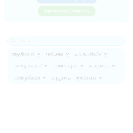
Join WhatsApp Community
ആറ്റിങ്ങൽ
വർക്കല
ചിറയിൻകീഴ്
നെടുമങ്ങാട്
വാമനപുരം
കാട്ടാക്കട
അരുവിക്കര
ചുറ്റുവട്ടം
ഇൻഫോ