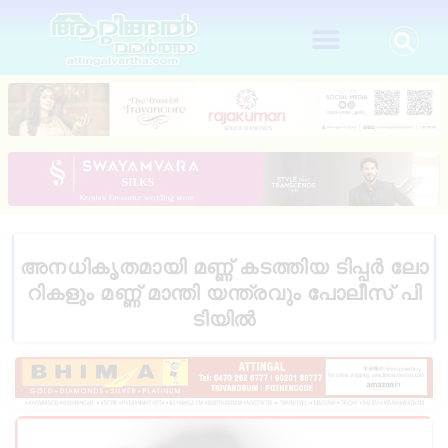
അ​ന​ധി​കൃ​ത​മാ​യി മ​ണ്ണ് ക​ട​ത്തി​യ ടി​പ്പ​ർ ലോ​
റി​ക​ളും മ​ണ്ണ് മാ​ന്തി യ​ന്ത്ര​വും പോ​ലീ​സ് പി​
ടി​യിൽ