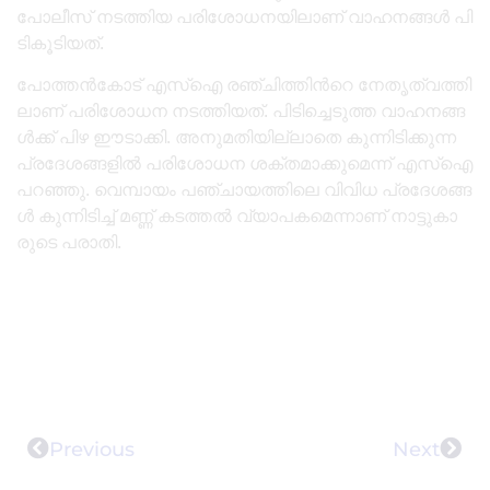
പോ​ലീ​സ് ന​ട​ത്തി​യ പ​രി​ശോ​ധ​ന​യി​ലാ​ണ് വാ​ഹ​ന​ങ്ങ​ൾ പി​
ടി​കൂ​ടി​യ​ത്.
പോ​ത്ത​ൻ​കോ​ട് എ​സ്ഐ ര​ഞ്ചി​ത്തി​ന്‍റെ നേ​തൃ​ത്വ​ത്തി​
ലാ​ണ് പ​രി​ശോ​ധ​ന ന​ട​ത്തി​യ​ത്. പി​ടി​ച്ചെ​ടു​ത്ത വാ​ഹ​ന​ങ്ങ​
ൾ​ക്ക് പി​ഴ ഈ​ടാ​ക്കി. അ​നു​മ​തി​യി​ല്ലാ​തെ കു​ന്നി​ടി​ക്കു​ന്ന
പ്ര​ദേ​ശ​ങ്ങ​ളി​ൽ പ​രി​ശോ​ധ​ന ശ​ക്ത​മാ​ക്കു​മെ​ന്ന് എ​സ്ഐ
പ​റ​ഞ്ഞു. വെ​മ്പാ​യം പ​ഞ്ചാ​യ​ത്തി​ലെ വി​വി​ധ പ്ര​ദേ​ശ​ങ്ങ​
ൾ കു​ന്നി​ടി​ച്ച് മ​ണ്ണ് ക​ട​ത്ത​ൽ വ്യാ​പ​ക​മെ​ന്നാ​ണ് നാ​ട്ടു​കാ​
രു​ടെ പ​രാ​തി.
Previous
Next