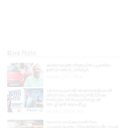
More Posts
കല്ലമ്പലത്ത് നിരോധിത പുകയില
ഉത്പന്നങ്ങൾ പിടികൂടി.
August 8, 2026
2:48 pm
പ്രൊഫഷണൽ അക്കൗണ്ടന്റാകാൻ
അവസരം; കിലിമാനൂരിൽ Elixer
Institute Of Accounting-ൽ
അഡ്മിഷൻ ആരംഭിച്ചു
August 6, 2026
3:37 pm
വാഹനം ഓടിക്കുന്നതിനിടെ
ഹൃദയാഘാതം; നിയന്ത്രണംവിട്ട സ്കൂൾ