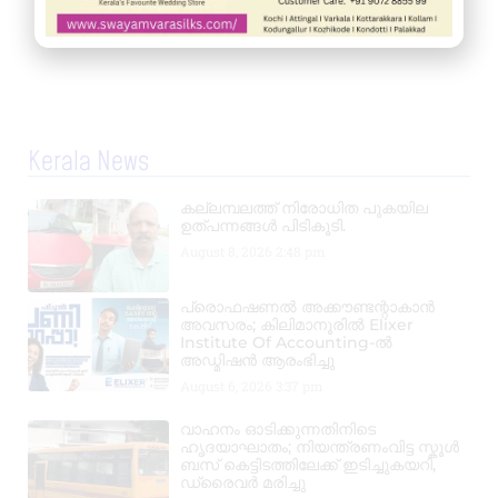
Kerala News
കല്ലമ്പലത്ത് നിരോധിത പുകയില
ഉത്പന്നങ്ങൾ പിടികൂടി.
August 8, 2026
2:48 pm
പ്രൊഫഷണൽ അക്കൗണ്ടന്റാകാൻ
അവസരം; കിലിമാനൂരിൽ Elixer
Institute Of Accounting-ൽ
അഡ്മിഷൻ ആരംഭിച്ചു
August 6, 2026
3:37 pm
വാഹനം ഓടിക്കുന്നതിനിടെ
ഹൃദയാഘാതം; നിയന്ത്രണംവിട്ട സ്കൂൾ
ബസ് കെട്ടിടത്തിലേക്ക് ഇടിച്ചുകയറി,
ഡ്രൈവർ മരിച്ചു