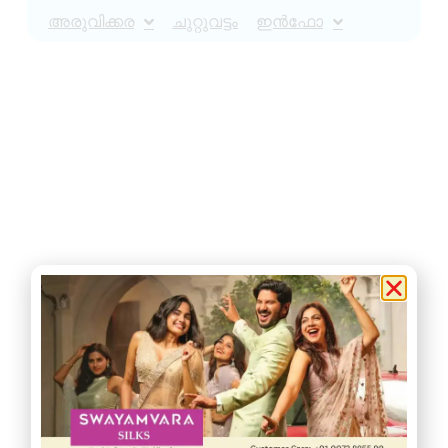
അരുവിക്കര
ചുറ്റുവട്ടം
ഇൻഫോ