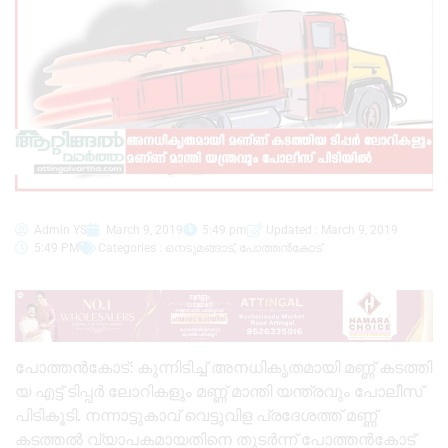
Admin YS
March 9, 2019
5:49 pm
Updated : March 9, 2019
5:49 PM
Categories :
നെടുമങ്ങാട്
,
പോത്തൻകോട്
പോ​ത്ത​ൻ​കോ​ട്: കു​ന്നി​ടി​ച്ച് അ​ന​ധി​കൃ​ത​മാ​യി മ​ണ്ണ് ക​ട​ത്തി​
യ എ​ട്ട് ടി​പ്പ​ർ ലോ​റി​ക​ളും മ​ണ്ണ് മാ​ന്തി യ​ന്ത്ര​വും പോ​ലീ​സ്
പി​ടി​കൂ​ടി. ന​ന്നാ​ട്ടു​കാ​വ് വെ​ട്ടു​വി​ള പ്ര​ദേ​ശ​ത്ത് മ​ണ്ണ്
കടത്തൽ വ്യാ​പ​ക​മാ​യ​തി​നെ തു​ട​ർ​ന്ന് പോ​ത്ത​ൻ​കോ​ട്