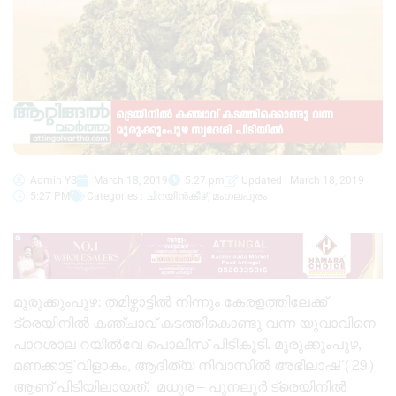
Admin YS
March 18, 2019
5:27 pm
Updated : March 18, 2019
5:27 PM
Categories :
ചിറയിൻകീഴ്
,
മംഗലപുരം
മുരുക്കുംപുഴ: തമിഴ്നാട്ടിൽ നിന്നും കേരളത്തിലേക്ക്
ട്രെയിനിൽ കഞ്ചാവ് കടത്തികൊണ്ടു വന്ന യുവാവിനെ
പാറശാല റയിൽവേ പൊലീസ് പിടികൂടി. മുരുക്കുംപുഴ,
മണക്കാട്ട് വിളാകം, ആദിത്യ നിവാസിൽ അഭിലാഷ് (29)
ആണ് പിടിയിലായത്. മധുര – പുനലൂർ ട്രെയിനിൽ