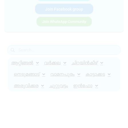
Join Facebook group
Join WhatsApp Community
ആറ്റിങ്ങൽ
വർക്കല
ചിറയിൻകീഴ്
നെടുമങ്ങാട്
വാമനപുരം
കാട്ടാക്കട
അരുവിക്കര
ചുറ്റുവട്ടം
ഇൻഫോ