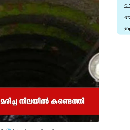
വ
അര
ഇ