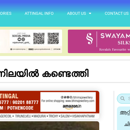
ORIES
ATTINGAL INFO
ABOUT US
CONTACT US
ച്ച നി​ല​യി​ല്‍ കണ്ടെത്തി
ആറ്റ
ചി