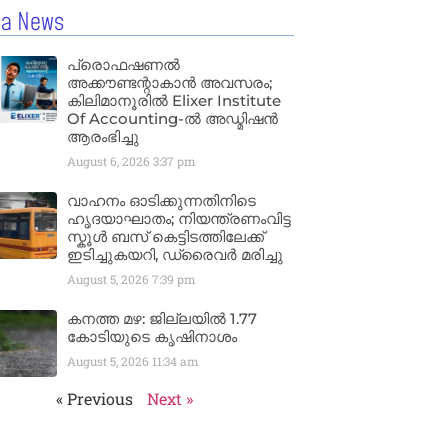
la News
പ്രൊഫഷണൽ
അക്കൗണ്ടന്റാകാൻ അവസരം;
കിലിമാനൂരിൽ Elixer Institute
Of Accounting-ൽ അഡ്മിഷൻ
ആരംഭിച്ചു
August 6, 2026
3:37 pm
വാഹനം ഓടിക്കുന്നതിനിടെ
ഹൃദയാഘാതം; നിയന്ത്രണംവിട്ട
സ്കൂൾ ബസ് കെട്ടിടത്തിലേക്ക്
ഇടിച്ചുകയറി, ഡ്രൈവർ മരിച്ചു
August 5, 2026
7:39 pm
കനത്ത മഴ: ജില്ലയിൽ 1.77
കോടിയുടെ കൃഷിനാശം
August 5, 2026
11:34 am
« Previous
Next »