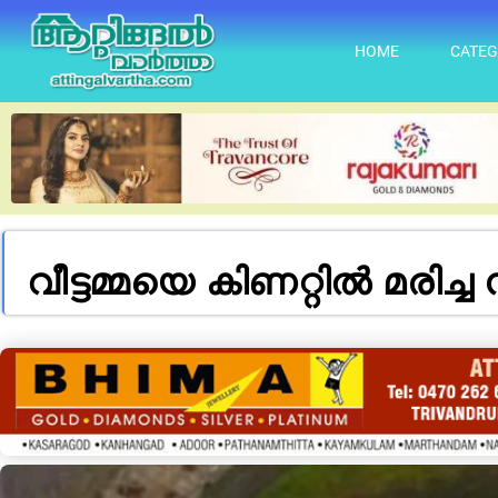
HOME
CATEG
വീ​ട്ട​മ്മയെ​ കി​ണ​റ്റി​ല്‍ മ​രി​