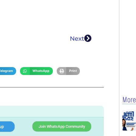
Next
Telegram
WhatsApp
Print
More
up
Join WhatsApp Community