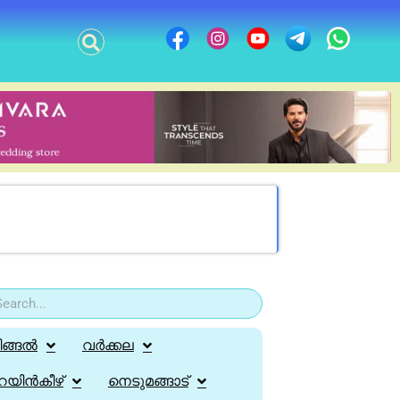
ിങ്ങൽ
വർക്കല
റയിൻകീഴ്
നെടുമങ്ങാട്