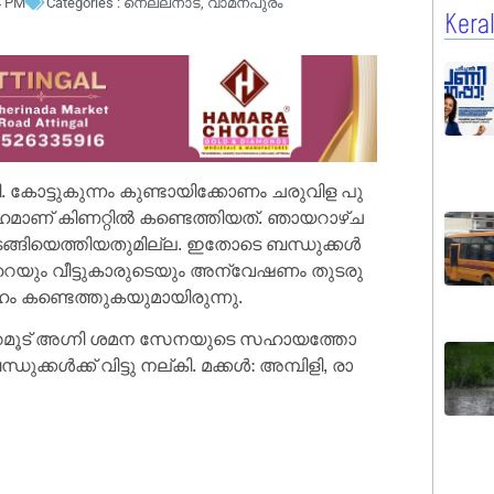
4 PM
Categories :
നെല്ലനാട്
,
വാമനപുരം
Kera
ത്തി. കോ​ട്ടു​കു​ന്നം കു​ണ്ടാ​യി​ക്കോ​ണം ച​രു​വി​ള പു​
​ഹ​മാ​ണ് കി​ണ​റ്റി​ല്‍ ക​ണ്ടെ​ത്തി​യ​ത്. ഞാ​യ​റാ​ഴ്ച
ട​ങ്ങി​യെ​ത്തി​യ​തു​മി​ല്ല. ഇ​തോ​ടെ ബ​ന്ധു​ക്ക​ള്‍
െ​യും വീ​ട്ടു​കാ​രു​ടെ​യും അ​ന്വേ​ഷ​ണം തു​ട​രു​
േ​ഹം ക​ണ്ടെ​ത്തു​ക​യു​മാ​യി​രു​ന്നു.
ഞ്ഞാ​റ​മൂ​ട് അ​ഗ്നി ശ​മ​ന സേ​ന​യു​ടെ സ​ഹാ​യ​ത്തോ​
ക്ക​ള്‍​ക്ക് വി​ട്ടു ന​ല്കി. മ​ക്ക​ള്‍: അ​മ്പി​ളി, രാ​