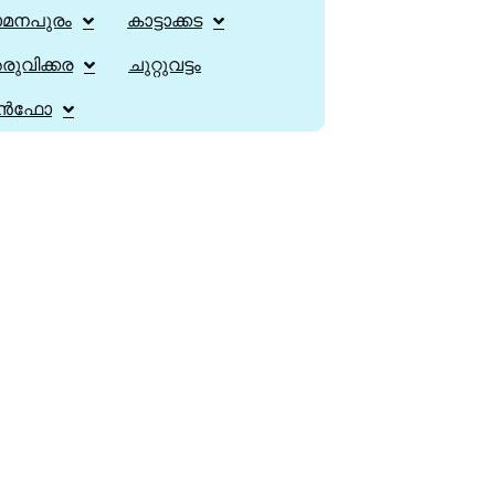
ാമനപുരം
കാട്ടാക്കട
ുവിക്കര
ചുറ്റുവട്ടം
ൻഫോ