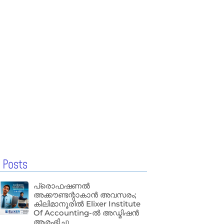
 Posts
പ്രൊഫഷണൽ
അക്കൗണ്ടന്റാകാൻ അവസരം;
കിലിമാനൂരിൽ Elixer Institute
Of Accounting-ൽ അഡ്മിഷൻ
ആരംഭിച്ചു