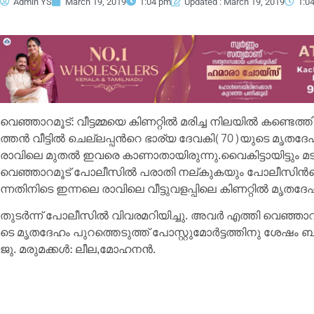
Admin YS
March 19, 2019
1:04 pm
Updated : March 19, 2019
1:0
വെ​ഞ്ഞാ​റ​മൂ​ട്: വീ​ട്ട​മ്മ​യെ കി​ണ​റ്റി​ല്‍ മ​രി​ച്ച നി​ല​യി​ല്‍ ക​ണ്ടെ​
ത്ത​ന്‍ വീ​ട്ടി​ല്‍ ചെ​ല്ല​പ്പ​ന്‍റെ ഭാ​ര്യ ദേ​വ​കി(70)​യു​ടെ മൃ​ത​ദേ
രാ​വി​ലെ മു​ത​ല്‍ ഇ​വ​രെ കാ​ണാ​താ​യി​രു​ന്നു.വൈ​കി​ട്ടാ​യി​ട്ടും മ​
വെ​ഞ്ഞാ​റ​മൂ​ട് പോ​ലീ​സി​ല്‍ പ​രാ​തി ന​ല്കു​ക​യും പോ​ലീ​സി​ന്‍റ
ന്ന​തി​നി​ടെ ഇ​ന്ന​ലെ രാ​വി​ലെ വീ​ട്ടു​വ​ള​പ്പി​ലെ കി​ണ​റ്റി​ല്‍ മൃ​ത​ദ
തു​ട​ര്‍​ന്ന് പോ​ലീ​സി​ല്‍ വി​വ​ര​മ​റി​യി​ച്ചു. അ​വ​ര്‍ എ​ത്തി വെ​
ടെ മൃ​ത​ദേ​ഹം പു​റ​ത്തെ​ടു​ത്ത് പോ​സ്റ്റു​മോ​ര്‍​ട്ട​ത്തി​നു ശേ​ഷം ബ​ന്ധു​
ജു. മ​രു​മ​ക്ക​ള്‍: ലീ​ല,മോ​ഹ​ന​ന്‍.