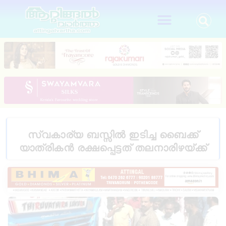
സ്വകാര്യ ബസ്സിൽ ഇടിച്ച ബൈക്ക്
യാത്രികൻ രക്ഷപ്പെട്ടത് തലനാരിഴയ്ക്ക്