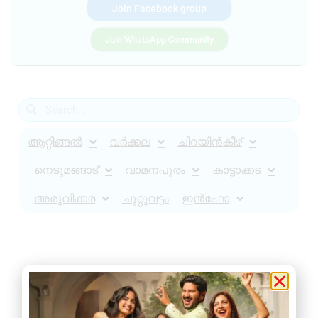
Join Facebook group
Join WhatsApp Community
ആറ്റിങ്ങൽ
വർക്കല
ചിറയിൻകീഴ്
നെടുമങ്ങാട്
വാമനപുരം
കാട്ടാക്കട
അരുവിക്കര
ചുറ്റുവട്ടം
ഇൻഫോ