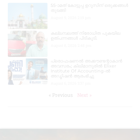
55-ാമത് കോട്ടുപ്പ ഉറൂസിന് ഒരുക്കങ്ങൾ
തുടങ്ങി
August 9, 2026
2:19 pm
കല്ലമ്പലത്ത് നിരോധിത പുകയില
ഉത്പന്നങ്ങൾ പിടികൂടി.
August 8, 2026
2:48 pm
പ്രൊഫഷണൽ അക്കൗണ്ടന്റാകാൻ
അവസരം; കിലിമാനൂരിൽ Elixer
Institute Of Accounting-ൽ
അഡ്മിഷൻ ആരംഭിച്ചു
August 6, 2026
3:37 pm
« Previous
Next »