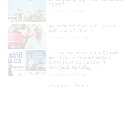
തുടങ്ങി
August 9, 2026
2:19 pm
കല്ലമ്പലത്ത് നിരോധിത പുകയില
ഉത്പന്നങ്ങൾ പിടികൂടി.
August 8, 2026
2:48 pm
പ്രൊഫഷണൽ അക്കൗണ്ടന്റാകാൻ
അവസരം; കിലിമാനൂരിൽ Elixer
Institute Of Accounting-ൽ
അഡ്മിഷൻ ആരംഭിച്ചു
August 6, 2026
3:37 pm
« Previous
Next »