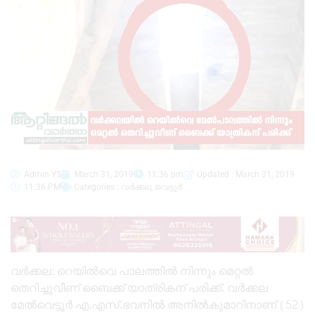
Admin YS
March 31, 2019
11:36 pm
Updated : March 31, 2019
11:36 PM
Categories :
വർക്കല
,
വെട്ടൂർ
വർക്കല: റെയിൽവെ പാലത്തിൽ നിന്നും മെറ്റൽ
തെറിച്ചുവീണ് ബൈക്ക് യാത്രികന് പരിക്ക്. വർക്കല
മേൽവെട്ടൂർ എ.എസ്.ഭവനിൽ അനിൽകുമാറിനാണ് (52)