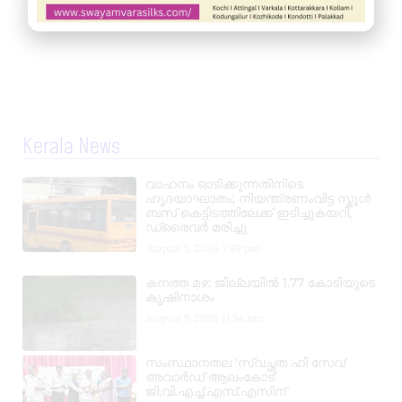
Kerala News
വാഹനം ഓടിക്കുന്നതിനിടെ
ഹൃദയാഘാതം; നിയന്ത്രണംവിട്ട സ്കൂൾ
ബസ് കെട്ടിടത്തിലേക്ക് ഇടിച്ചുകയറി,
ഡ്രൈവർ മരിച്ചു
August 5, 2026
7:39 pm
കനത്ത മഴ: ജില്ലയിൽ 1.77 കോടിയുടെ
കൃഷിനാശം
August 5, 2026
11:34 am
സംസ്ഥാനതല ‘സ്വച്ഛത ഹി സേവ’
അവാർഡ് ആലംകോട്
ജി.വി.എച്ച്.എസ്.എസിന്