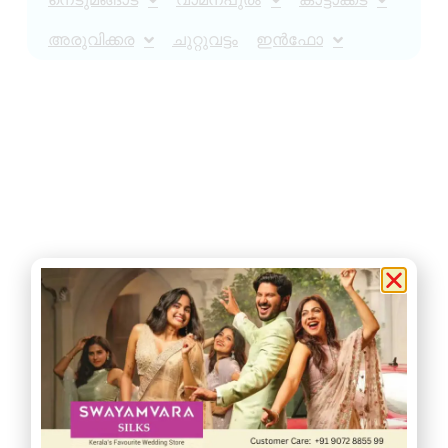
അരുവിക്കര
ചുറ്റുവട്ടം
ഇൻഫോ