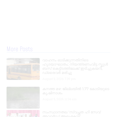
More Posts
വാഹനം ഓടിക്കുന്നതിനിടെ
ഹൃദയാഘാതം; നിയന്ത്രണംവിട്ട സ്കൂൾ
ബസ് കെട്ടിടത്തിലേക്ക് ഇടിച്ചുകയറി,
ഡ്രൈവർ മരിച്ചു
August 5, 2026
7:39 pm
കനത്ത മഴ: ജില്ലയിൽ 1.77 കോടിയുടെ
കൃഷിനാശം
August 5, 2026
11:34 am
സംസ്ഥാനതല ‘സ്വച്ഛത ഹി സേവ’
അവാർഡ് ആലംകോട്