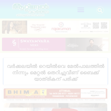
വർക്കലയിൽ റെയിൽവെ മേൽപാലത്തിൽ
നിന്നും മെറ്റൽ തെറിച്ചുവീണ് ബൈക്ക്
യാത്രികന് പരിക്ക്