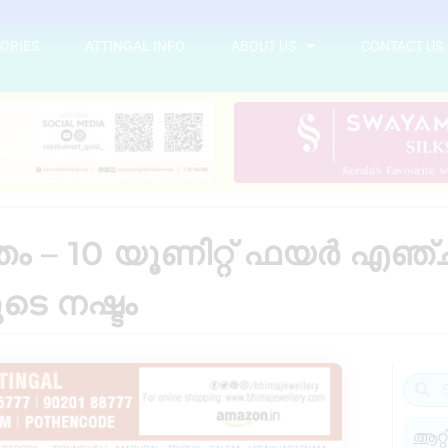
ORIES
ATTINGAL INFO
ABOUT US
CONTACT US
ം – 10 യൂണിറ്റ് ഫയർ എഞ്ച
ുടെ നഷ്ടം
ആറ്റ