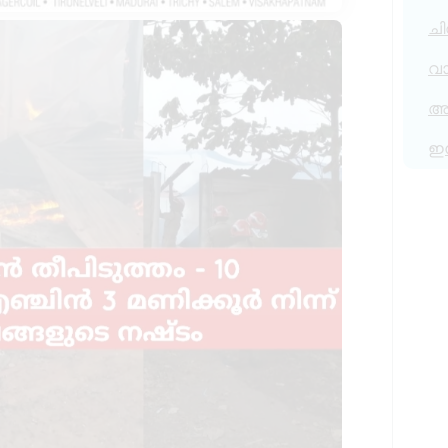
ചി
വ
അര
ഇ