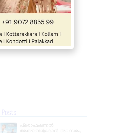
« Previous
Next »
 Posts
പ്രൊഫഷണൽ
അക്കൗണ്ടന്റാകാൻ അവസരം;