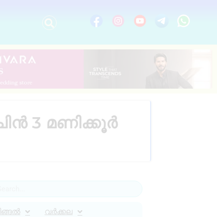
ിൻ 3 മണിക്കൂർ
ിങ്ങൽ
വർക്കല