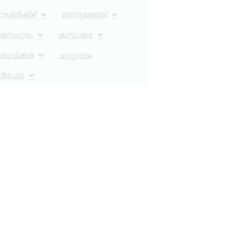
റയിൻകീഴ്
നെടുമങ്ങാട്
ാമനപുരം
കാട്ടാക്കട
ുവിക്കര
ചുറ്റുവട്ടം
ൻഫോ