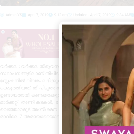
Admin YS
April 7, 2019
9:12 am
Updated : April 7, 2019
9:34 AM
വർക്കല : വർക്കല തിരുവമ്പാടിക്ക് സമീപം വൻ തീപിടുത്തം ഉ
സ്ഥാപനങ്ങളിലാണ് തീപിടുത്തം ഉണ്ടായത്. ഞായറാഴ്ച പു
സ്റ്റേഷനിൽ വിവരം ലഭിക്കുന്നത്. മൂന്ന് മണിക്കൂറോളം 10 യൂ
കെടുത്തിയത്. തീ പിടുത്തത്തിൽ ആളപായമൊന്നും റിപ്പോർട്ട്‌
ഉണ്ടായതായി കണക്കാക്കുന്നു.ഏഴോളം കടകൾ ആണ് കത്തി നശിച്ച
മാർക്കറ്റ്, തുണി കടകൾ, യോഗാ സെന്റർ എന്നിവയാണ് കത്തിന
വെഞ്ഞാറമൂട് അഗ്നിശമന നിലയങ്ങളിലെ 10 യൂണിറ്റ് ഫയ
രാവിലെ 7 അരയോടെയാണ് തീ പൂർണമായും കെടുത്തിയത്. ത