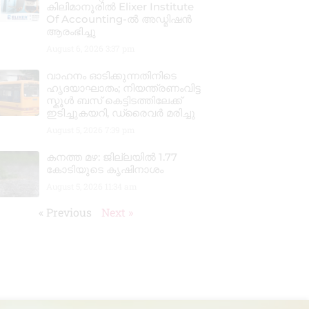
കിലിമാനൂരിൽ Elixer Institute
Of Accounting-ൽ അഡ്മിഷൻ
ആരംഭിച്ചു
August 6, 2026
3:37 pm
വാഹനം ഓടിക്കുന്നതിനിടെ
ഹൃദയാഘാതം; നിയന്ത്രണംവിട്ട
സ്കൂൾ ബസ് കെട്ടിടത്തിലേക്ക്
ഇടിച്ചുകയറി, ഡ്രൈവർ മരിച്ചു
August 5, 2026
7:39 pm
കനത്ത മഴ: ജില്ലയിൽ 1.77
കോടിയുടെ കൃഷിനാശം
August 5, 2026
11:34 am
« Previous
Next »