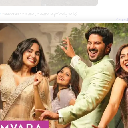
Categories :
വർക്കല
,
വർക്കല മുനിസിപ്പാലിറ്റി
Kera
ണ്ടായി. കടൽ തീരത്തെകച്ചവട
ലർച്ചെ 4:20 ഓടെയാണ് വർക്കല ഫയർ
ണിറ്റ് ഫയർ എഞ്ചിൻ പണിപ്പെട്ടാണ് തീ
 ചെയ്തിട്ടില്ല. എന്നാൽ ലക്ഷങ്ങളുടെ നാശം
ത് ഒരു റസ്റ്റോറന്റ് 2 മിനി സൂപ്പർ
ശിച്ചത്. വർക്കല, ആറ്റിങ്ങൽ, പരവൂർ,
ർഎൻഞ്ചിനുകളാണ് തീയണയ്ക്കാൻ എത്തിയത്.
ീപിടിക്കാൻ ഉണ്ടായ കാരണം വ്യക്തമല്ല.