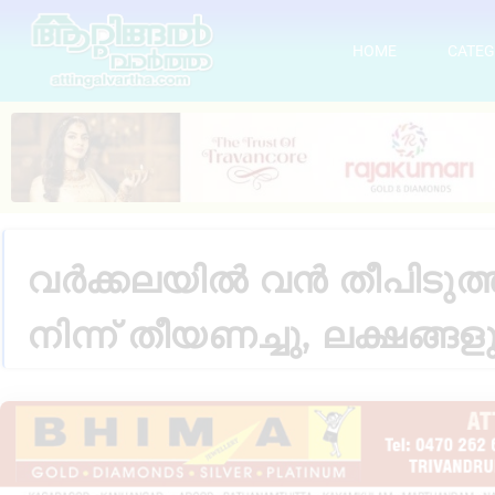
HOME
CATEG
വർക്കലയിൽ വൻ തീപിടുത്ത
നിന്ന് തീയണച്ചു, ലക്ഷങ്ങള