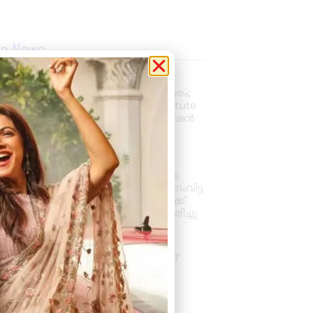
la News
പ്രൊഫഷണൽ
അക്കൗണ്ടന്റാകാൻ അവസരം;
കിലിമാനൂരിൽ Elixer Institute
Of Accounting-ൽ അഡ്മിഷൻ
ആരംഭിച്ചു
August 6, 2026
3:37 pm
വാഹനം ഓടിക്കുന്നതിനിടെ
ഹൃദയാഘാതം; നിയന്ത്രണംവിട്ട
സ്കൂൾ ബസ് കെട്ടിടത്തിലേക്ക്
ഇടിച്ചുകയറി, ഡ്രൈവർ മരിച്ചു
August 5, 2026
7:39 pm
കനത്ത മഴ: ജില്ലയിൽ 1.77
കോടിയുടെ കൃഷിനാശം
August 5, 2026
11:34 am