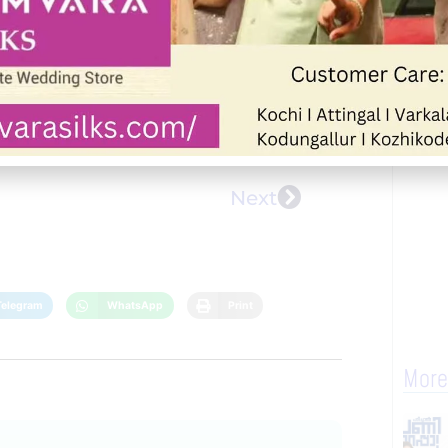
Next
Telegram
WhatsApp
Print
More