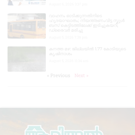
August 6, 2026
3:37 pm
വാഹനം ഓടിക്കുന്നതിനിടെ
ഹൃദയാഘാതം; നിയന്ത്രണംവിട്ട സ്കൂൾ
ബസ് കെട്ടിടത്തിലേക്ക് ഇടിച്ചുകയറി,
ഡ്രൈവർ മരിച്ചു
August 5, 2026
7:39 pm
കനത്ത മഴ: ജില്ലയിൽ 1.77 കോടിയുടെ
കൃഷിനാശം
August 5, 2026
11:34 am
« Previous
Next »