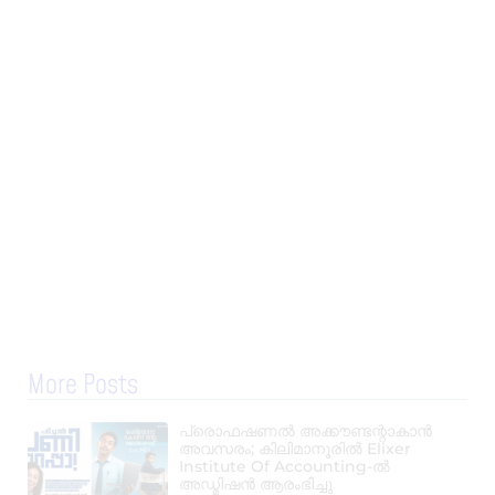
More Posts
പ്രൊഫഷണൽ അക്കൗണ്ടന്റാകാൻ
അവസരം; കിലിമാനൂരിൽ Elixer
Institute Of Accounting-ൽ
അഡ്മിഷൻ ആരംഭിച്ചു