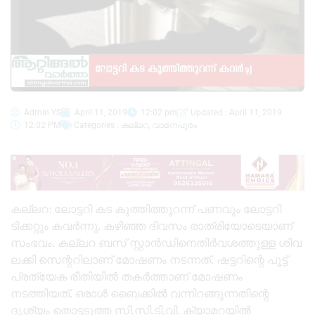
Admin YS
April 11, 2019
12:02 pm
Updated : April 11, 2019
12:02 PM
Categories :
കല്ലറ
,
വാമനപുരം
കല്ലറ: ലോട്ടറി കട കുത്തിത്തുറന്ന് പണവും ലോട്ടറി
ടിക്കറ്റും കവർന്നു. കഴിഞ്ഞ ദിവസം രാത്രിയോടെയാണ്
സംഭവം. കല്ലറ ബസ് സ്റ്റാൻഡിനെതിർവശത്തുള്ള ശിവ
ലക്കി സെന്ററിലാണ് മോഷണം നടന്നത്. ഷട്ടറിന്റെ പൂട്ട്
പ്രത്യേക രീതിയിൽ തകർത്താണ് മോഷണം
നടത്തിയത്. ഒരാൾ ബൈക്കിൽ വന്നിറങ്ങുന്നതിന്റെ
ദൃശ്യം തൊട്ടടുത്ത സി.സി.ടി.വി. ക്യാമറയിൽ