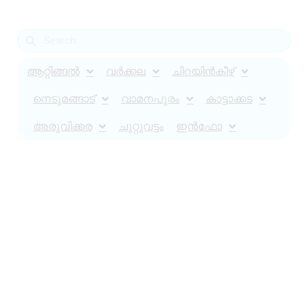
ആറ്റിങ്ങൽ
വർക്കല
ചിറയിൻകീഴ്
നെടുമങ്ങാട്
വാമനപുരം
കാട്ടാക്കട
അരുവിക്കര
ചുറ്റുവട്ടം
ഇൻഫോ