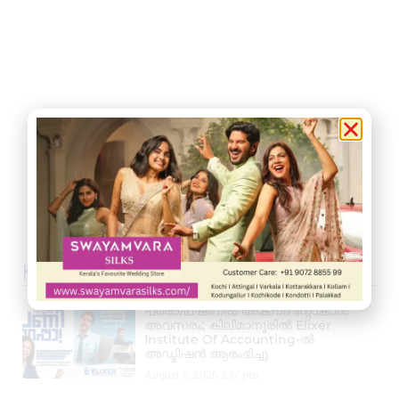
Kerala News
പ്രൊഫഷണൽ അക്കൗണ്ടന്റാകാൻ
അവസരം; കിലിമാനൂരിൽ Elixer
Institute Of Accounting-ൽ
അഡ്മിഷൻ ആരംഭിച്ചു
August 6, 2026
3:37 pm