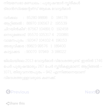
നിയമസഭാ മണ്ഡലം : പുരുഷന്മാർ സ്ത്രീകൾ
ട്രാൻസ്‌ജെന്റേഴ്‌സ് ആകെ വോട്ടർമാർ
വർക്കല : 85280 98898 0 184178
ആറ്റിങ്ങൽ : 88970 106567 2 195539
ചിറയിൻകീഴ് : 87567 104891 0 192458
നെടുമങ്ങാട്: 95570 105317 4 200891
വാമനപുരം : 92047 104102 4 196153
അരുവിക്കര : 89823 99576 1 189400
കാട്ടാക്കട : 90070 97949 3 188022
ജില്ലയിലെ 2013 വോട്ടർമാർ വിദേശത്തുണ്ട്. ഇതിൽ 1746
പേർ പുരുഷന്മാരും 267 പേർ സ്ത്രീകളുമാണ്. ആറ്റിങ്ങൽ –
1071, തിരുവനന്തപുരം – 942 എന്നിങ്ങനെയാണ്
വിദേശത്തുള്ളവരുടെ കണക്ക്.
Previous
Next
Share this