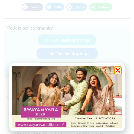
Facebook
Twitter
Telegram
WhatsApp
Join our community
Join our Telegram Channel
Join Facebook group
Join WhatsApp Community
ആറ്റിങ്ങൽ
വർക്കല
ചിറയിൻകീഴ്
നെടുമങ്ങാട്
വാമനപുരം
കാട്ടാക്കട
അരുവിക്കര
ചുറ്റുവട്ടം
ഇൻഫോ