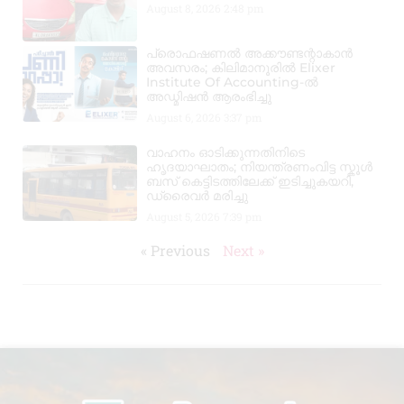
August 8, 2026
2:48 pm
പ്രൊഫഷണൽ അക്കൗണ്ടന്റാകാൻ
അവസരം; കിലിമാനൂരിൽ Elixer
Institute Of Accounting-ൽ
അഡ്മിഷൻ ആരംഭിച്ചു
August 6, 2026
3:37 pm
വാഹനം ഓടിക്കുന്നതിനിടെ
ഹൃദയാഘാതം; നിയന്ത്രണംവിട്ട സ്കൂൾ
ബസ് കെട്ടിടത്തിലേക്ക് ഇടിച്ചുകയറി,
ഡ്രൈവർ മരിച്ചു
August 5, 2026
7:39 pm
« Previous
Next »