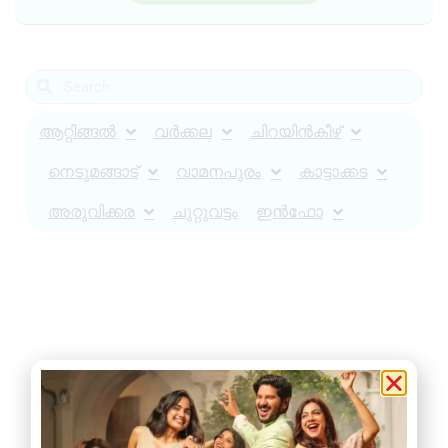
ആറ്റിങ്ങൽ
വർക്കല
ചിറയിൻകീഴ്
നെടുമങ്ങാട്
വാമനപുരം
കാട്ടാക്കട
അരുവിക്കര
ചുറ്റുവട്ടം
ഇൻഫോ