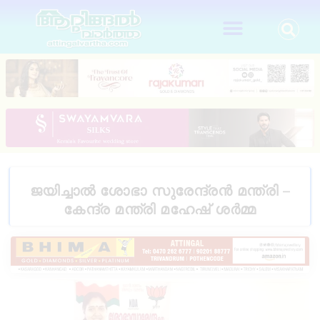
ജയിച്ചാൽ ശോഭാ സുരേന്ദ്രൻ മന്ത്രി –
കേന്ദ്ര മന്ത്രി മഹേഷ് ശർമ്മ