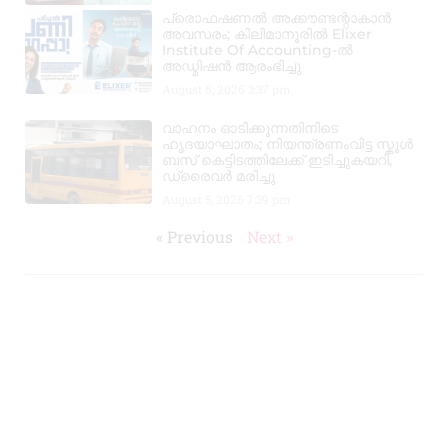
പ്രൊഫഷണൽ അക്കൗണ്ടന്റാകാൻ
അവസരം; കിലിമാനൂരിൽ Elixer
Institute Of Accounting-ൽ
അഡ്മിഷൻ ആരംഭിച്ചു
August 6, 2026
3:37 pm
വാഹനം ഓടിക്കുന്നതിനിടെ
ഹൃദയാഘാതം; നിയന്ത്രണംവിട്ട സ്കൂൾ
ബസ് കെട്ടിടത്തിലേക്ക് ഇടിച്ചുകയറി,
ഡ്രൈവർ മരിച്ചു
August 5, 2026
7:39 pm
« Previous
Next »