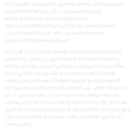
സ്വകാര്യ ഹോട്ടലിൽ എത്തിയ മന്ത്രി പത്രക്കാരുടെ
ചോദ്യങ്ങൾക്ക് മറുപടി പറയുകയായിരുന്നു
മന്ത്രി.കഴിഞ്ഞ 65 വർഷമായിട്ട് ഭാരതം
അന്ധകാരത്തിലായിരുന്നു.2014-ൽ നരേന്ദ്ര മോദി
പ്രധാനമന്ത്രി യായ് വന്ന ശേഷമാണ് ഭാരതം
പുരോഗതിയിലേക്ക് കുതിച്ചത്.
രാഹുൽ ഗാന്ധിയുടെ കേരള സ്ഥാനാർത്ഥിത്വത്തിന്
യാതൊരു ചലനവും ഉണ്ടാക്കാൻ സാധിക്കില്ലെന്നും
മന്ത്രി പറഞ്ഞു .ഇരുന്നൂറിലേറെ പ്രമുഖ സാമുദായിക,
സാംസ്കാരിക സാമൂഹിക നേതാക്കൾ പരിപാടിയിൽ
പങ്കെടുത്തു. ബി.ജെപി ദക്ഷിണമേഖല ഉപാദ്ധ്യക്ഷൻ
തോട്ടയ്ക്കാട് ശശി.ആന്ധ്രപ്രദേശ് എം എൽ സി മാധവ്
പി വി എൻ.ബി ജെ പി സംസ്ഥാന സെക്രട്ടറി അഡ്വ
പത്മകുമാർ, മണ്ഡലം പ്രഭാരി അഡ്വ.സുധീർ, ജനറൽ
കൺവീനർ ചെമ്പഴന്തി ഉദയൻ ,മലയിൻകീഴ് രാധാകൃഷ്ണൻ
,അഡ്വ.അനിൽ അയിക്കര ,വക്കം അജിത്ത് എന്നിവർ
പങ്കെടുത്തു.