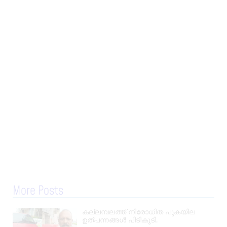
More Posts
കല്ലമ്പലത്ത് നിരോധിത പുകയില
ഉത്പന്നങ്ങൾ പിടികൂടി.