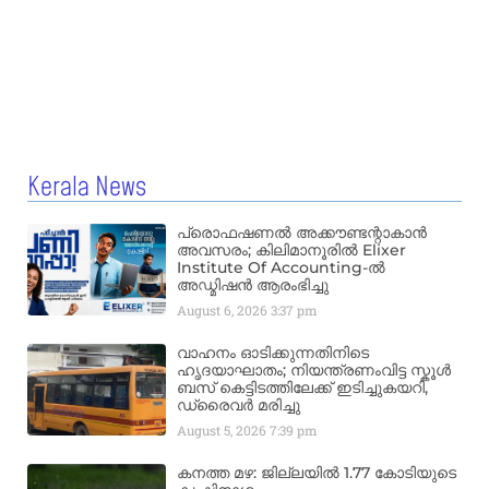
Kerala News
പ്രൊഫഷണൽ അക്കൗണ്ടന്റാകാൻ
അവസരം; കിലിമാനൂരിൽ Elixer
Institute Of Accounting-ൽ
അഡ്മിഷൻ ആരംഭിച്ചു
August 6, 2026
3:37 pm
വാഹനം ഓടിക്കുന്നതിനിടെ
ഹൃദയാഘാതം; നിയന്ത്രണംവിട്ട സ്കൂൾ
ബസ് കെട്ടിടത്തിലേക്ക് ഇടിച്ചുകയറി,
ഡ്രൈവർ മരിച്ചു
August 5, 2026
7:39 pm
കനത്ത മഴ: ജില്ലയിൽ 1.77 കോടിയുടെ