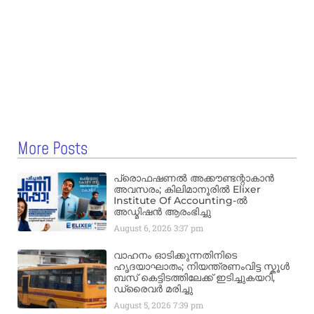
More Posts
പ്രൊഫഷണൽ അക്കൗണ്ടന്റാകാൻ
അവസരം; കിലിമാനൂരിൽ Elixer
Institute Of Accounting-ൽ
അഡ്മിഷൻ ആരംഭിച്ചു
August 6, 2026
3:37 pm
വാഹനം ഓടിക്കുന്നതിനിടെ
ഹൃദയാഘാതം; നിയന്ത്രണംവിട്ട സ്കൂൾ
ബസ് കെട്ടിടത്തിലേക്ക് ഇടിച്ചുകയറി,
ഡ്രൈവർ മരിച്ചു
August 5, 2026
7:39 pm