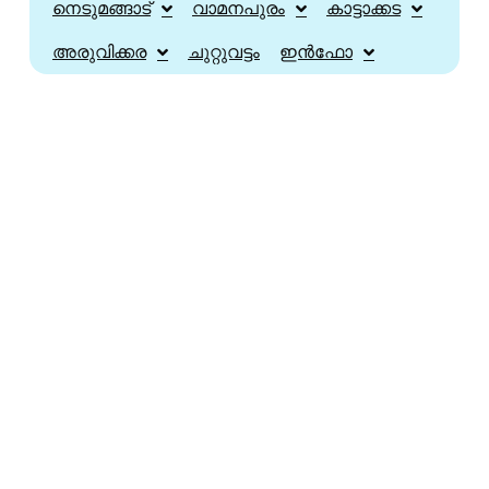
നെടുമങ്ങാട്
വാമനപുരം
കാട്ടാക്കട
അരുവിക്കര
ചുറ്റുവട്ടം
ഇൻഫോ