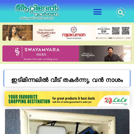
ഇടിമിന്നലിൽ വീട് തകർന്നു, വൻ നാശം