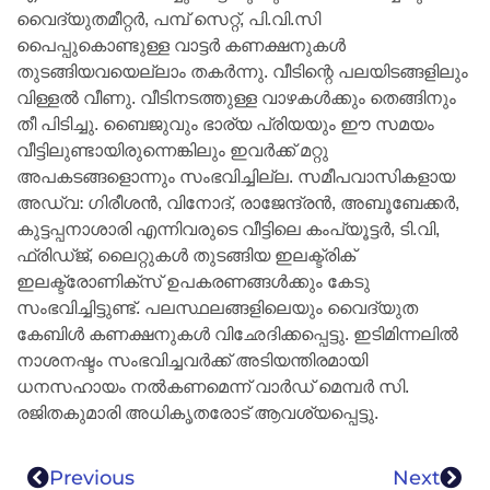
വൈദ്യുതമീറ്റർ, പമ്പ് സെറ്റ്, പി.വി.സി
പൈപ്പുകൊണ്ടുള്ള വാട്ടർ കണക്ഷനുകൾ
തുടങ്ങിയവയെല്ലാം തകർന്നു. വീടിന്റെ പലയിടങ്ങളിലും
വിള്ളൽ വീണു. വീടിനടത്തുള്ള വാഴകൾക്കും തെങ്ങിനും
തീ പിടിച്ചു. ബൈജുവും ഭാര്യ പ്രിയയും ഈ സമയം
വീട്ടിലുണ്ടായിരുന്നെങ്കിലും ഇവർക്ക് മറ്റു
അപകടങ്ങളൊന്നും സംഭവിച്ചില്ല. സമീപവാസികളായ
അഡ്വ: ഗിരീശൻ, വിനോദ്, രാജേന്ദ്രൻ, അബൂബേക്കർ,
കുട്ടപ്പനാശാരി എന്നിവരുടെ വീട്ടിലെ കംപ്യൂട്ടർ, ടി.വി,
ഫ്രിഡ്ജ്, ലൈറ്റുകൾ തുടങ്ങിയ ഇലക്ട്രിക്
ഇലക്ട്രോണിക്സ് ഉപകരണങ്ങൾക്കും കേടു
സംഭവിച്ചിട്ടുണ്ട്. പലസ്ഥലങ്ങളിലെയും വൈദ്യുത
കേബിൾ കണക്ഷനുകൾ വിഛേദിക്കപ്പെട്ടു. ഇടിമിന്നലിൽ
നാശനഷ്ടം സംഭവിച്ചവർക്ക് അടിയന്തിരമായി
ധനസഹായം നൽകണമെന്ന് വാർഡ് മെമ്പർ സി.
രജിതകുമാരി അധികൃതരോട് ആവശ്യപ്പെട്ടു.
Previous
Next