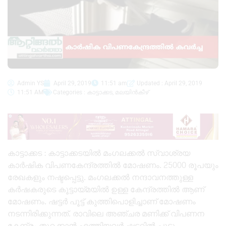
Admin YS
April 29, 2019
11:51 am
Updated : April 29, 2019
11:51 AM
Categories :
കാട്ടാക്കട
,
മലയിൻകീഴ്
കാട്ടാക്കട : കാട്ടാക്കടയിൽ മംഗലക്കൽ സ്വാശ്രയ
കാർഷിക വിപണകേന്ദ്രത്തിൽ മോഷണം. 25000 രൂപയും
രേഖകളും നഷ്ടപ്പെട്ടു. മംഗലക്കൽ നന്ദാവനത്തുള്ള
കർഷകരുടെ കൂട്ടായ്മയിൽ ഉള്ള കേന്ദ്രത്തിൽ ആണ്
മോഷണം. ഷട്ടർ പൂട്ട് കുത്തിപൊളിച്ചാണ് മോഷണം
നടന്നിരിക്കുന്നത്. രാവിലെ അഞ്ചര മണിക്ക് വിപണന
കേന്ദ്രം തുറക്കാൻ എത്തിയവർ ഷട്ടറിൽ പൂട്ടു