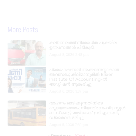
More Posts
കല്ലമ്പലത്ത് നിരോധിത പുകയില
ഉത്പന്നങ്ങൾ പിടികൂടി.
August 8, 2026
2:48 pm
പ്രൊഫഷണൽ അക്കൗണ്ടന്റാകാൻ
അവസരം; കിലിമാനൂരിൽ Elixer
Institute Of Accounting-ൽ
അഡ്മിഷൻ ആരംഭിച്ചു
August 6, 2026
3:37 pm
വാഹനം ഓടിക്കുന്നതിനിടെ
ഹൃദയാഘാതം; നിയന്ത്രണംവിട്ട സ്കൂൾ
ബസ് കെട്ടിടത്തിലേക്ക് ഇടിച്ചുകയറി,
ഡ്രൈവർ മരിച്ചു
August 5, 2026
7:39 pm
« Previous
Next »