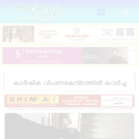
കാർഷിക വിപണകേന്ദ്രത്തിൽ കവർച്ച