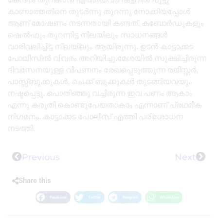
കാണാത്തതിനെ തുടർന്നു തുറന്നു നോക്കിയപ്പോൾ
ആണ് മോഷണം നടന്നതായി കണ്ടത്. കബോർഡുകളും
ഷെൽഫും തുറന്നിട്ട നിലയിലും സാധനങ്ങൾ
വാരിവലിച്ചിട്ട നിലയിലും ആയിരുന്നു. ഉടൻ കാട്ടാക്കട
പോലീസിൽ വിവരം അറിയിച്ചു.മേശയിൽ സൂക്ഷിച്ചിരുന്ന
ദിവസേനയുള്ള വിപണനം രേഖപ്പെടുത്തുന്ന രജിസ്റ്റർ,
പാസ്സ്‌ബുക്കുകൾ, ചെക്ക് ബുക്കുകൾ തുടങ്ങിയവയും
നഷ്ടപ്പെട്ടു. പൊതിഞ്ഞു വച്ചിരുന്ന ഇവ പണം ആകാം
എന്നു കരുതി കൊണ്ടുപേയതാകാം എന്നാണ് പ്രഥമീക
നിഗമനം. കാട്ടാക്കട പോലീസ് എത്തി പരിശോധന
നടത്തി.
Previous
Next
Share this
Facebook
Twitter
Telegram
WhatsApp