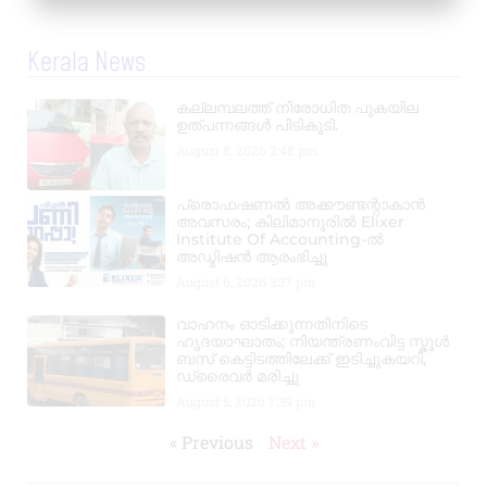
Kerala News
കല്ലമ്പലത്ത് നിരോധിത പുകയില
ഉത്പന്നങ്ങൾ പിടികൂടി.
August 8, 2026
2:48 pm
പ്രൊഫഷണൽ അക്കൗണ്ടന്റാകാൻ
അവസരം; കിലിമാനൂരിൽ Elixer
Institute Of Accounting-ൽ
അഡ്മിഷൻ ആരംഭിച്ചു
August 6, 2026
3:37 pm
വാഹനം ഓടിക്കുന്നതിനിടെ
ഹൃദയാഘാതം; നിയന്ത്രണംവിട്ട സ്കൂൾ
ബസ് കെട്ടിടത്തിലേക്ക് ഇടിച്ചുകയറി,
ഡ്രൈവർ മരിച്ചു
August 5, 2026
7:39 pm
« Previous
Next »